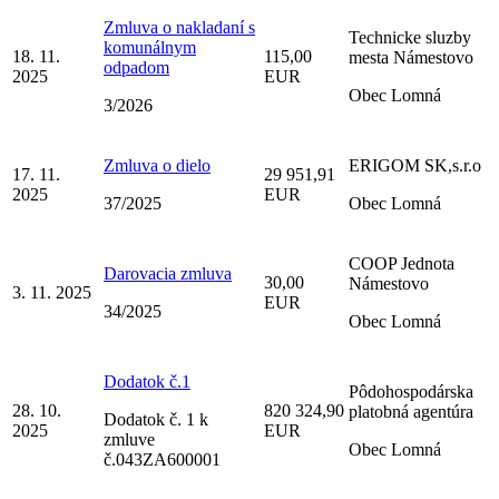
Zmluva o nakladaní s
Technicke sluzby
komunálnym
18. 11.
115,00
mesta Námestovo
odpadom
2025
EUR
Obec Lomná
3/2026
Zmluva o dielo
ERIGOM SK,s.r.o
17. 11.
29 951,91
2025
EUR
37/2025
Obec Lomná
COOP Jednota
Darovacia zmluva
30,00
Námestovo
3. 11. 2025
EUR
34/2025
Obec Lomná
Dodatok č.1
Pôdohospodárska
28. 10.
820 324,90
platobná agentúra
Dodatok č. 1 k
2025
EUR
zmluve
Obec Lomná
č.043ZA600001