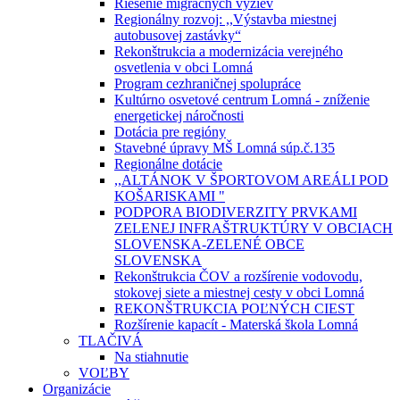
Riešenie migračných výziev
Regionálny rozvoj: ,,Výstavba miestnej
autobusovej zastávky“
Rekonštrukcia a modernizácia verejného
osvetlenia v obci Lomná
Program cezhraničnej spolupráce
Kultúrno osvetové centrum Lomná - zníženie
energetickej náročnosti
Dotácia pre regióny
Stavebné úpravy MŠ Lomná súp.č.135
Regionálne dotácie
,,ALTÁNOK V ŠPORTOVOM AREÁLI POD
KOŠARISKAMI "
PODPORA BIODIVERZITY PRVKAMI
ZELENEJ INFRAŠTRUKTÚRY V OBCIACH
SLOVENSKA-ZELENÉ OBCE
SLOVENSKA
Rekonštrukcia ČOV a rozšírenie vodovodu,
stokovej siete a miestnej cesty v obci Lomná
REKONŠTRUKCIA POĽNÝCH CIEST
Rozšírenie kapacít - Materská škola Lomná
TLAČIVÁ
Na stiahnutie
VOĽBY
Organizácie