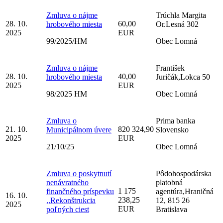
Zmluva o nájme
Trúchla Margita
28. 10.
60,00
hrobového miesta
Or.Lesná 302
2025
EUR
99/2025/HM
Obec Lomná
Zmluva o nájme
František
28. 10.
40,00
hrobového miesta
Juričák,Lokca 50
2025
EUR
98/2025 HM
Obec Lomná
Zmluva o
Prima banka
21. 10.
820 324,90
Municipálnom úvere
Slovensko
2025
EUR
21/10/25
Obec Lomná
Zmluva o poskytnutí
Pôdohospodárska
nenávratného
platobná
1 175
finančného príspevku
agentúra,Hraničná
16. 10.
238,25
,,Rekonštrukcia
12, 815 26
2025
EUR
poľných ciest
Bratislava