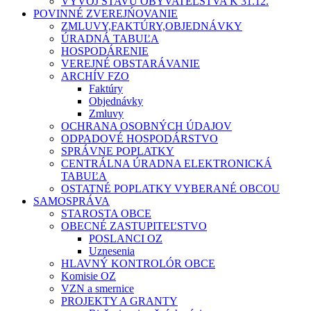
VÝVOJ STAVU OBYVATEĽSTVA K 31.12.
POVINNÉ ZVEREJŃOVANIE
ZMLUVY,FAKTÚRY,OBJEDNÁVKY
ÚRADNÁ TABUĽA
HOSPODÁRENIE
VEREJNÉ OBSTARÁVANIE
ARCHÍV FZO
Faktúry
Objednávky
Zmluvy
OCHRANA OSOBNÝCH ÚDAJOV
ODPADOVÉ HOSPODÁRSTVO
SPRÁVNE POPLATKY
CENTRÁLNA ÚRADNA ELEKTRONICKÁ
TABUĽA
OSTATNÉ POPLATKY VYBERANÉ OBCOU
SAMOSPRÁVA
STAROSTA OBCE
OBECNÉ ZASTUPITEĽSTVO
POSLANCI OZ
Uznesenia
HLAVNÝ KONTROLÓR OBCE
Komisie OZ
VZN a smernice
PROJEKTY A GRANTY