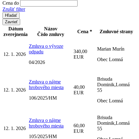
Cena do
Zrušiť filter
Zavrieť
Dátum
Názov
Cena *
Zmluvné strany
zverejnenia
Číslo zmluvy
Zmluva o vývoze
Marian Murín
340,00
odpadu
12. 1. 2026
EUR
Obec Lomná
04/2026
Brisuda
Zmluva o nájme
Dominik,Lomná
40,00
hrobového miesta
12. 1. 2026
55
EUR
106/2025/HM
Obec Lomná
Brisuda
Zmluva o nájme
Dominik,Lomná
60,00
hrobového miesta
12. 1. 2026
55
EUR
105/2025/HM