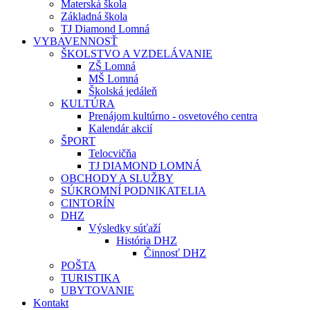
Materská škola
Základná škola
TJ Diamond Lomná
VYBAVENNOSŤ
ŠKOLSTVO A VZDELÁVANIE
ZŠ Lomná
MŠ Lomná
Školská jedáleň
KULTÚRA
Prenájom kultúrno - osvetového centra
Kalendár akcií
ŠPORT
Telocvičňa
TJ DIAMOND LOMNÁ
OBCHODY A SLUŽBY
SÚKROMNÍ PODNIKATELIA
CINTORÍN
DHZ
Výsledky súťaží
História DHZ
Činnosť DHZ
POŠTA
TURISTIKA
UBYTOVANIE
Kontakt