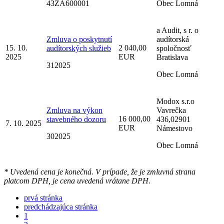
43ZA600001
Obec Lomná
a Audit, s r. o
Zmluva o poskytnutí
audítorská
15. 10.
2 040,00
audítorských služieb
spoločnosť
2025
EUR
Bratislava
312025
Obec Lomná
Modox s.r.o
Zmluva na výkon
Vavrečka
16 000,00
stavebného dozoru
436,02901
7. 10. 2025
EUR
Námestovo
302025
Obec Lomná
* Uvedená cena je konečná. V prípade, že je zmluvná strana
platcom DPH, je cena uvedená vrátane DPH.
prvá stránka
predchádzajúca stránka
1