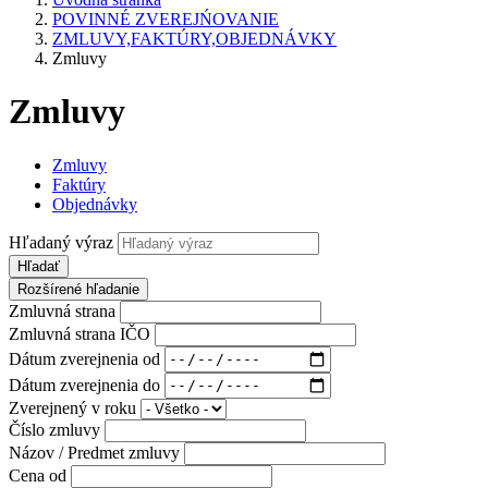
POVINNÉ ZVEREJŃOVANIE
ZMLUVY,FAKTÚRY,OBJEDNÁVKY
Zmluvy
Zmluvy
Zmluvy
Faktúry
Objednávky
Hľadaný výraz
Hľadať
Rozšírené hľadanie
Zmluvná strana
Zmluvná strana IČO
Dátum zverejnenia od
Dátum zverejnenia do
Zverejnený v roku
Číslo zmluvy
Názov / Predmet zmluvy
Cena od