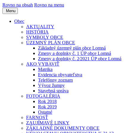
Rovno na obsah
Rovno na menu
Menu
Obec
AKTUALITY
HISTÓRIA
SYMBOLY OBCE
ÚZEMNÝ PLÁN OBCE
Základný územný plán obce Lomná
Zmeny a doplnky č. 1 ÚP obce Lomná
Zmeny a doplnky č. 2⁄2021 ÚP obce Lomná
AKO VYBAVIŤ
Matrika
Evidencia obyvateľstva
Telefónny zoznam
Vývoz žumpy
Stavebná správa
FOTOGALÉRIA
Rok 2018
Rok 2019
Ostatné
FARNOSŤ
ZAUJÍMAVÉ LINKY
ZÁKLADNÉ DOKUMENTY OBCE