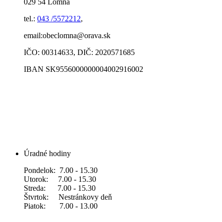
029 54 Lomná
tel.:
043 /5572212
,
email:obeclomna@orava.sk
IČO: 00314633, DIČ: 2020571685
IBAN SK9556000000004002916002
Úradné hodiny
Pondelok: 7.00 - 15.30
Utorok: 7.00 - 15.30
Streda: 7.00 - 15.30
Štvrtok: Nestránkovy deň
Piatok: 7.00 - 13.00