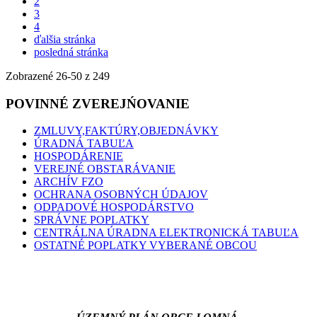
2
3
4
ďalšia stránka
posledná stránka
Zobrazené
26
-
50
z 249
POVINNÉ ZVEREJŃOVANIE
ZMLUVY,FAKTÚRY,OBJEDNÁVKY
ÚRADNÁ TABUĽA
HOSPODÁRENIE
VEREJNÉ OBSTARÁVANIE
ARCHÍV FZO
OCHRANA OSOBNÝCH ÚDAJOV
ODPADOVÉ HOSPODÁRSTVO
SPRÁVNE POPLATKY
CENTRÁLNA ÚRADNA ELEKTRONICKÁ TABUĽA
OSTATNÉ POPLATKY VYBERANÉ OBCOU