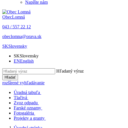
Napíšte nám
Obec
Lomná
043 / 557 22 12
obeclomna@orava.sk
SK
Slovensky
SK
Slovensky
EN
English
Hľadaný výraz
Hľadať
rozšírené vyhľadávanie
Úradná tabuľa
Tlačivá
Zvoz odpadu
Farské oznamy
Fotogaléria
Projekty a granty
Úvodná stránka