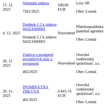
Nájomná zmluva
Lesy SR
15. 12.
100,00
2025
EUR
7261/2025
Obec Lomná
Dodatok č.2 k zmluve
Pôdohospodárska
043ZA600001
platobná agentúra
4. 12. 2025
Neuvedené
Dodatok č.2 k zmluve
Obec Lomná
043ZA600001
Zmluva o postúpení
Oravská
investičných práv a
vodárenská
26. 11.
Neuvedené
povinností
spoločnosť, a.s.
2025
402/2025
Obec Lomná
Oravská
INOMINÁTNA
vodárenská
26. 11.
4 843,74
ZMLUVA
spoločnosť, a.s.
2025
EUR
401/2025
Obec Lomná