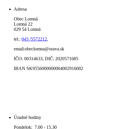
Adresa
Obec Lomná
Lomná 22
029 54 Lomná
tel.:
043 /5572212
,
email:obeclomna@orava.sk
IČO: 00314633, DIČ: 2020571685
IBAN SK9556000000004002916002
Úradné hodiny
Pondelok: 7.00 - 15.30