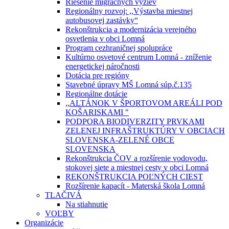
Riešenie migračných výziev
Regionálny rozvoj: ,,Výstavba miestnej
autobusovej zastávky“
Rekonštrukcia a modernizácia verejného
osvetlenia v obci Lomná
Program cezhraničnej spolupráce
Kultúrno osvetové centrum Lomná - zníženie
energetickej náročnosti
Dotácia pre regióny
Stavebné úpravy MŠ Lomná súp.č.135
Regionálne dotácie
,,ALTÁNOK V ŠPORTOVOM AREÁLI POD
KOŠARISKAMI "
PODPORA BIODIVERZITY PRVKAMI
ZELENEJ INFRAŠTRUKTÚRY V OBCIACH
SLOVENSKA-ZELENÉ OBCE
SLOVENSKA
Rekonštrukcia ČOV a rozšírenie vodovodu,
stokovej siete a miestnej cesty v obci Lomná
REKONŠTRUKCIA POĽNÝCH CIEST
Rozšírenie kapacít - Materská škola Lomná
TLAČIVÁ
Na stiahnutie
VOĽBY
Organizácie