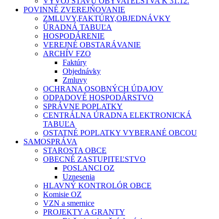
VÝVOJ STAVU OBYVATEĽSTVA K 31.12.
POVINNÉ ZVEREJŃOVANIE
ZMLUVY,FAKTÚRY,OBJEDNÁVKY
ÚRADNÁ TABUĽA
HOSPODÁRENIE
VEREJNÉ OBSTARÁVANIE
ARCHÍV FZO
Faktúry
Objednávky
Zmluvy
OCHRANA OSOBNÝCH ÚDAJOV
ODPADOVÉ HOSPODÁRSTVO
SPRÁVNE POPLATKY
CENTRÁLNA ÚRADNA ELEKTRONICKÁ
TABUĽA
OSTATNÉ POPLATKY VYBERANÉ OBCOU
SAMOSPRÁVA
STAROSTA OBCE
OBECNÉ ZASTUPITEĽSTVO
POSLANCI OZ
Uznesenia
HLAVNÝ KONTROLÓR OBCE
Komisie OZ
VZN a smernice
PROJEKTY A GRANTY