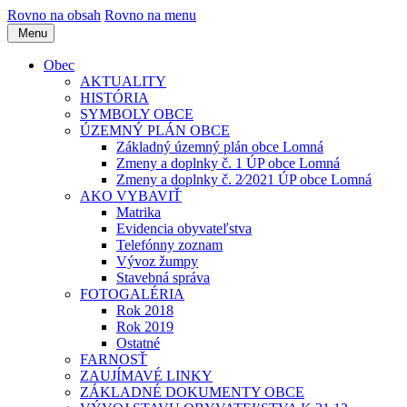
Rovno na obsah
Rovno na menu
Menu
Obec
AKTUALITY
HISTÓRIA
SYMBOLY OBCE
ÚZEMNÝ PLÁN OBCE
Základný územný plán obce Lomná
Zmeny a doplnky č. 1 ÚP obce Lomná
Zmeny a doplnky č. 2⁄2021 ÚP obce Lomná
AKO VYBAVIŤ
Matrika
Evidencia obyvateľstva
Telefónny zoznam
Vývoz žumpy
Stavebná správa
FOTOGALÉRIA
Rok 2018
Rok 2019
Ostatné
FARNOSŤ
ZAUJÍMAVÉ LINKY
ZÁKLADNÉ DOKUMENTY OBCE