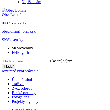
Napíšte nám
Obec
Lomná
043 / 557 22 12
obeclomna@orava.sk
SK
Slovensky
SK
Slovensky
EN
English
Hľadaný výraz
Hľadať
rozšírené vyhľadávanie
Úradná tabuľa
Tlačivá
Zvoz odpadu
Farské oznamy
Fotogaléria
Projekty a granty
Úvodná stránka