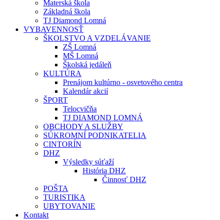
Materská škola
Základná škola
TJ Diamond Lomná
VYBAVENNOSŤ
ŠKOLSTVO A VZDELÁVANIE
ZŠ Lomná
MŠ Lomná
Školská jedáleň
KULTÚRA
Prenájom kultúrno - osvetového centra
Kalendár akcií
ŠPORT
Telocvičňa
TJ DIAMOND LOMNÁ
OBCHODY A SLUŽBY
SÚKROMNÍ PODNIKATELIA
CINTORÍN
DHZ
Výsledky súťaží
História DHZ
Činnosť DHZ
POŠTA
TURISTIKA
UBYTOVANIE
Kontakt