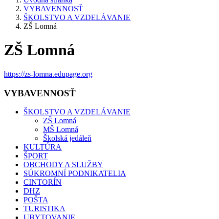
VYBAVENNOSŤ
ŠKOLSTVO A VZDELÁVANIE
ZŠ Lomná
ZŠ Lomná
https://zs-lomna.edupage.org
VYBAVENNOSŤ
ŠKOLSTVO A VZDELÁVANIE
ZŠ Lomná
MŠ Lomná
Školská jedáleň
KULTÚRA
ŠPORT
OBCHODY A SLUŽBY
SÚKROMNÍ PODNIKATELIA
CINTORÍN
DHZ
POŠTA
TURISTIKA
UBYTOVANIE