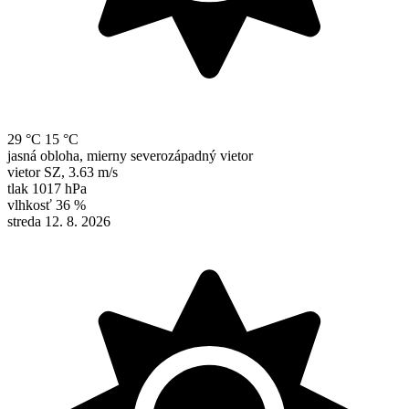
29 °C
15 °C
jasná obloha, mierny severozápadný vietor
vietor
SZ
,
3.63 m/s
tlak
1017 hPa
vlhkosť
36 %
streda 12. 8. 2026