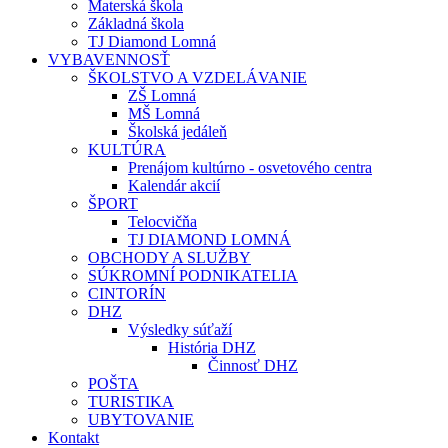
Materská škola
Základná škola
TJ Diamond Lomná
VYBAVENNOSŤ
ŠKOLSTVO A VZDELÁVANIE
ZŠ Lomná
MŠ Lomná
Školská jedáleň
KULTÚRA
Prenájom kultúrno - osvetového centra
Kalendár akcií
ŠPORT
Telocvičňa
TJ DIAMOND LOMNÁ
OBCHODY A SLUŽBY
SÚKROMNÍ PODNIKATELIA
CINTORÍN
DHZ
Výsledky súťaží
História DHZ
Činnosť DHZ
POŠTA
TURISTIKA
UBYTOVANIE
Kontakt