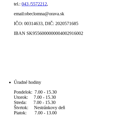
tel.:
043 /5572212
,
email:obeclomna@orava.sk
IČO: 00314633, DIČ: 2020571685
IBAN SK9556000000004002916002
Úradné hodiny
Pondelok: 7.00 - 15.30
Utorok: 7.00 - 15.30
Streda: 7.00 - 15.30
Štvrtok: Nestránkovy deň
Piatok: 7.00 - 13.00