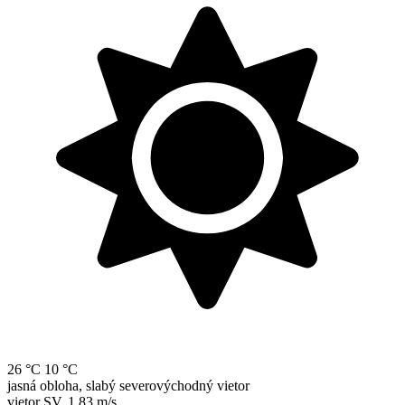
26 °C
10 °C
jasná obloha, slabý severovýchodný vietor
vietor
SV
,
1.83 m/s