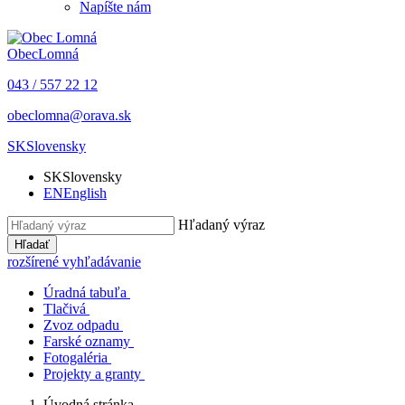
Napíšte nám
Obec
Lomná
043 / 557 22 12
obeclomna@orava.sk
SK
Slovensky
SK
Slovensky
EN
English
Hľadaný výraz
Hľadať
rozšírené vyhľadávanie
Úradná tabuľa
Tlačivá
Zvoz odpadu
Farské oznamy
Fotogaléria
Projekty a granty
Úvodná stránka