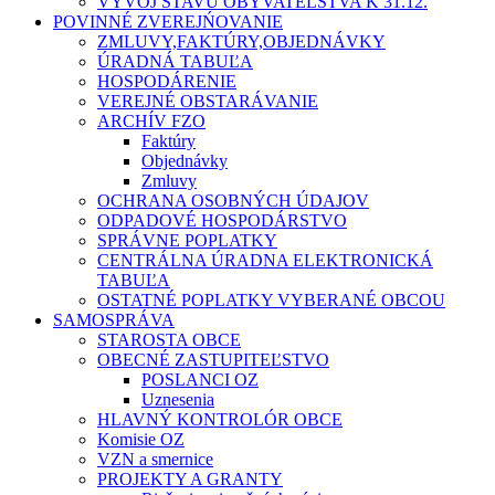
VÝVOJ STAVU OBYVATEĽSTVA K 31.12.
POVINNÉ ZVEREJŃOVANIE
ZMLUVY,FAKTÚRY,OBJEDNÁVKY
ÚRADNÁ TABUĽA
HOSPODÁRENIE
VEREJNÉ OBSTARÁVANIE
ARCHÍV FZO
Faktúry
Objednávky
Zmluvy
OCHRANA OSOBNÝCH ÚDAJOV
ODPADOVÉ HOSPODÁRSTVO
SPRÁVNE POPLATKY
CENTRÁLNA ÚRADNA ELEKTRONICKÁ
TABUĽA
OSTATNÉ POPLATKY VYBERANÉ OBCOU
SAMOSPRÁVA
STAROSTA OBCE
OBECNÉ ZASTUPITEĽSTVO
POSLANCI OZ
Uznesenia
HLAVNÝ KONTROLÓR OBCE
Komisie OZ
VZN a smernice
PROJEKTY A GRANTY