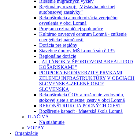
Riešenie migračných výziev
Regionálny rozvoj: ,,Výstavba miestnej
autobusovej zastávky“
Rekonštrukcia a modernizácia verejného
osvetlenia v obci Lomná
Program cezhraničnej spolupráce
Kultúrno osvetové centrum Lomná - zníženie
energetickej náročnosti
Dotácia pre regióny
Stavebné úpravy MŠ Lomná súp.č.135
Regionálne dotácie
,,ALTÁNOK V ŠPORTOVOM AREÁLI POD
KOŠARISKAMI "
PODPORA BIODIVERZITY PRVKAMI
ZELENEJ INFRAŠTRUKTÚRY V OBCIACH
SLOVENSKA-ZELENÉ OBCE
SLOVENSKA
Rekonštrukcia ČOV a rozšírenie vodovodu,
stokovej siete a miestnej cesty v obci Lomná
REKONŠTRUKCIA POĽNÝCH CIEST
Rozšírenie kapacít - Materská škola Lomná
TLAČIVÁ
Na stiahnutie
VOĽBY
Organizácie