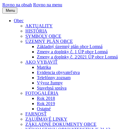
Rovno na obsah
Rovno na menu
Menu
Obec
AKTUALITY
HISTÓRIA
SYMBOLY OBCE
ÚZEMNÝ PLÁN OBCE
Základný územný plán obce Lomná
Zmeny a doplnky č. 1 ÚP obce Lomná
Zmeny a doplnky č. 2⁄2021 ÚP obce Lomná
AKO VYBAVIŤ
Matrika
Evidencia obyvateľstva
Telefónny zoznam
Vývoz žumpy
Stavebná správa
FOTOGALÉRIA
Rok 2018
Rok 2019
Ostatné
FARNOSŤ
ZAUJÍMAVÉ LINKY
ZÁKLADNÉ DOKUMENTY OBCE