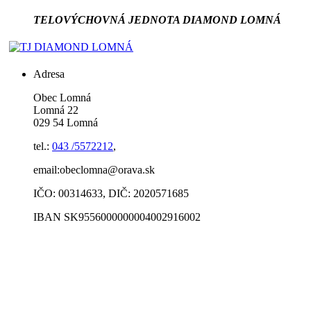
TELOVÝCHOVNÁ JEDNOTA DIAMOND LOMNÁ
Adresa
Obec Lomná
Lomná 22
029 54 Lomná
tel.:
043 /5572212
,
email:obeclomna@orava.sk
IČO: 00314633, DIČ: 2020571685
IBAN SK9556000000004002916002