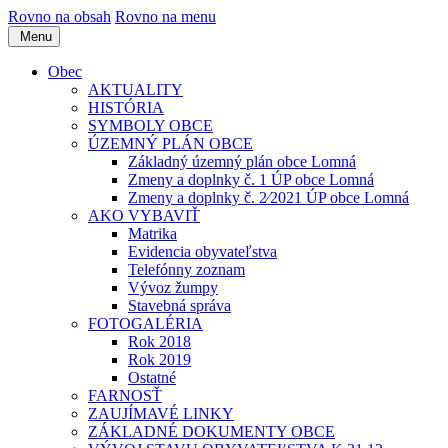
Rovno na obsah
Rovno na menu
Menu
Obec
AKTUALITY
HISTÓRIA
SYMBOLY OBCE
ÚZEMNÝ PLÁN OBCE
Základný územný plán obce Lomná
Zmeny a doplnky č. 1 ÚP obce Lomná
Zmeny a doplnky č. 2⁄2021 ÚP obce Lomná
AKO VYBAVIŤ
Matrika
Evidencia obyvateľstva
Telefónny zoznam
Vývoz žumpy
Stavebná správa
FOTOGALÉRIA
Rok 2018
Rok 2019
Ostatné
FARNOSŤ
ZAUJÍMAVÉ LINKY
ZÁKLADNÉ DOKUMENTY OBCE