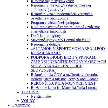
Riešenie migračných výziev
Regionálny rozvoj: ,,Výstavba miestnej
autobusovej zastávky“
Rekonštrukcia a modernizácia verejného
osvetlenia v obci Lomná
Program cezhraničnej spolupráce
Kultúrno osvetové centrum Lomná - zníženie
energetickej náročnosti
Dotácia pre regióny
Stavebné úpravy MŠ Lomná súp.č.135
Regionálne dotácie
,,ALTÁNOK V ŠPORTOVOM AREÁLI POD
KOŠARISKAMI "
PODPORA BIODIVERZITY PRVKAMI
ZELENEJ INFRAŠTRUKTÚRY V OBCIACH
SLOVENSKA-ZELENÉ OBCE
SLOVENSKA
Rekonštrukcia ČOV a rozšírenie vodovodu,
stokovej siete a miestnej cesty v obci Lomná
REKONŠTRUKCIA POĽNÝCH CIEST
Rozšírenie kapacít - Materská škola Lomná
TLAČIVÁ
Na stiahnutie
VOĽBY
Organizácie