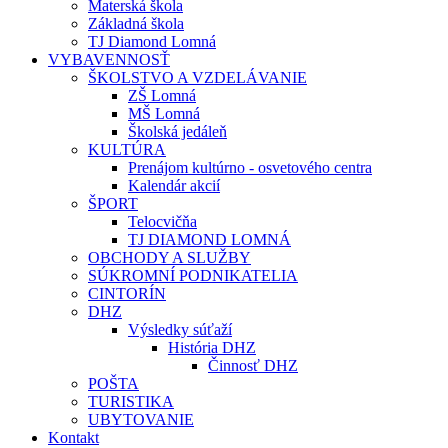
Materská škola
Základná škola
TJ Diamond Lomná
VYBAVENNOSŤ
ŠKOLSTVO A VZDELÁVANIE
ZŠ Lomná
MŠ Lomná
Školská jedáleň
KULTÚRA
Prenájom kultúrno - osvetového centra
Kalendár akcií
ŠPORT
Telocvičňa
TJ DIAMOND LOMNÁ
OBCHODY A SLUŽBY
SÚKROMNÍ PODNIKATELIA
CINTORÍN
DHZ
Výsledky súťaží
História DHZ
Činnosť DHZ
POŠTA
TURISTIKA
UBYTOVANIE
Kontakt