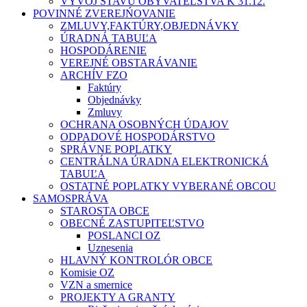
VÝVOJ STAVU OBYVATEĽSTVA K 31.12.
POVINNÉ ZVEREJŃOVANIE
ZMLUVY,FAKTÚRY,OBJEDNÁVKY
ÚRADNÁ TABUĽA
HOSPODÁRENIE
VEREJNÉ OBSTARÁVANIE
ARCHÍV FZO
Faktúry
Objednávky
Zmluvy
OCHRANA OSOBNÝCH ÚDAJOV
ODPADOVÉ HOSPODÁRSTVO
SPRÁVNE POPLATKY
CENTRÁLNA ÚRADNA ELEKTRONICKÁ
TABUĽA
OSTATNÉ POPLATKY VYBERANÉ OBCOU
SAMOSPRÁVA
STAROSTA OBCE
OBECNÉ ZASTUPITEĽSTVO
POSLANCI OZ
Uznesenia
HLAVNÝ KONTROLÓR OBCE
Komisie OZ
VZN a smernice
PROJEKTY A GRANTY