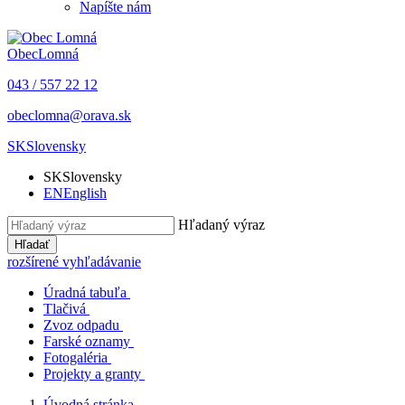
Napíšte nám
Obec
Lomná
043 / 557 22 12
obeclomna@orava.sk
SK
Slovensky
SK
Slovensky
EN
English
Hľadaný výraz
Hľadať
rozšírené vyhľadávanie
Úradná tabuľa
Tlačivá
Zvoz odpadu
Farské oznamy
Fotogaléria
Projekty a granty
Úvodná stránka