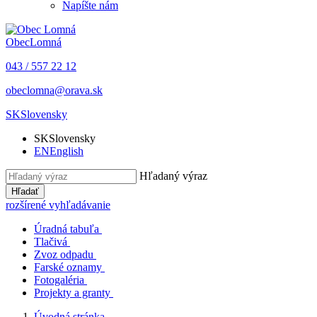
Napíšte nám
Obec
Lomná
043 / 557 22 12
obeclomna@orava.sk
SK
Slovensky
SK
Slovensky
EN
English
Hľadaný výraz
Hľadať
rozšírené vyhľadávanie
Úradná tabuľa
Tlačivá
Zvoz odpadu
Farské oznamy
Fotogaléria
Projekty a granty
Úvodná stránka