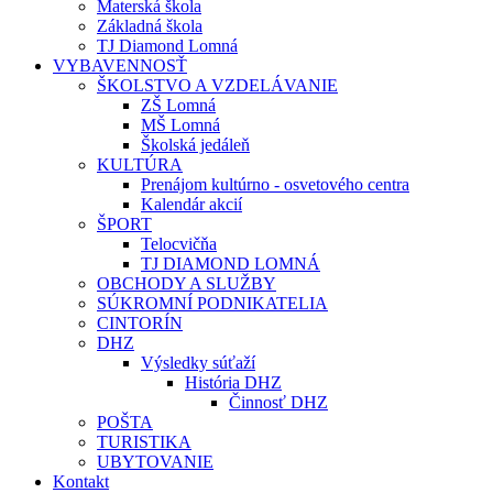
Materská škola
Základná škola
TJ Diamond Lomná
VYBAVENNOSŤ
ŠKOLSTVO A VZDELÁVANIE
ZŠ Lomná
MŠ Lomná
Školská jedáleň
KULTÚRA
Prenájom kultúrno - osvetového centra
Kalendár akcií
ŠPORT
Telocvičňa
TJ DIAMOND LOMNÁ
OBCHODY A SLUŽBY
SÚKROMNÍ PODNIKATELIA
CINTORÍN
DHZ
Výsledky súťaží
História DHZ
Činnosť DHZ
POŠTA
TURISTIKA
UBYTOVANIE
Kontakt