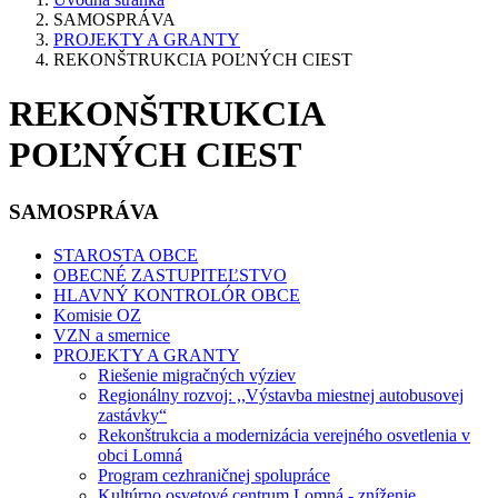
SAMOSPRÁVA
PROJEKTY A GRANTY
REKONŠTRUKCIA POĽNÝCH CIEST
REKONŠTRUKCIA
POĽNÝCH CIEST
SAMOSPRÁVA
STAROSTA OBCE
OBECNÉ ZASTUPITEĽSTVO
HLAVNÝ KONTROLÓR OBCE
Komisie OZ
VZN a smernice
PROJEKTY A GRANTY
Riešenie migračných výziev
Regionálny rozvoj: ,,Výstavba miestnej autobusovej
zastávky“
Rekonštrukcia a modernizácia verejného osvetlenia v
obci Lomná
Program cezhraničnej spolupráce
Kultúrno osvetové centrum Lomná - zníženie