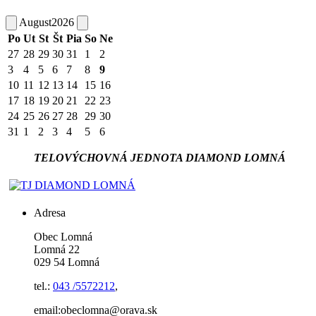
August
2026
Po
Ut
St
Št
Pia
So
Ne
27
28
29
30
31
1
2
3
4
5
6
7
8
9
10
11
12
13
14
15
16
17
18
19
20
21
22
23
24
25
26
27
28
29
30
31
1
2
3
4
5
6
TELOVÝCHOVNÁ JEDNOTA DIAMOND LOMNÁ
Adresa
Obec Lomná
Lomná 22
029 54 Lomná
tel.:
043 /5572212
,
email:obeclomna@orava.sk