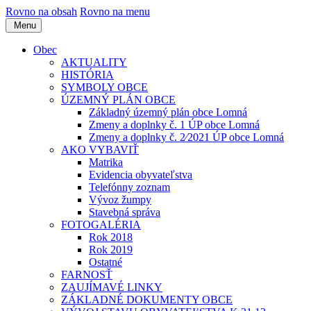
Rovno na obsah
Rovno na menu
Menu
Obec
AKTUALITY
HISTÓRIA
SYMBOLY OBCE
ÚZEMNÝ PLÁN OBCE
Základný územný plán obce Lomná
Zmeny a doplnky č. 1 ÚP obce Lomná
Zmeny a doplnky č. 2⁄2021 ÚP obce Lomná
AKO VYBAVIŤ
Matrika
Evidencia obyvateľstva
Telefónny zoznam
Vývoz žumpy
Stavebná správa
FOTOGALÉRIA
Rok 2018
Rok 2019
Ostatné
FARNOSŤ
ZAUJÍMAVÉ LINKY
ZÁKLADNÉ DOKUMENTY OBCE