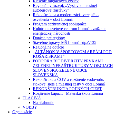
Riešenie migračných výziev
Regionálny rozvoj: ,,Výstavba miestnej
autobusovej zastávky“
Rekonštrukcia a modernizácia verejného
osvetlenia v obci Lomná
Program cezhraničnej spolupráce
Kultúrno osvetové centrum Lomná - zníženie
energetickej náročnosti
Dotácia pre regióny
Stavebné úpravy MŠ Lomná súp.č.135
Regionálne dotácie
,,ALTÁNOK V ŠPORTOVOM AREÁLI POD
KOŠARISKAMI "
PODPORA BIODIVERZITY PRVKAMI
ZELENEJ INFRAŠTRUKTÚRY V OBCIACH
SLOVENSKA-ZELENÉ OBCE
SLOVENSKA
Rekonštrukcia ČOV a rozšírenie vodovodu,
stokovej siete a miestnej cesty v obci Lomná
REKONŠTRUKCIA POĽNÝCH CIEST
Rozšírenie kapacít - Materská škola Lomná
TLAČIVÁ
Na stiahnutie
VOĽBY
Organizácie