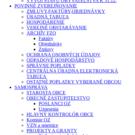
VÝVOJ STAVU OBYVATEĽSTVA K 31.12.
POVINNÉ ZVEREJŃOVANIE
ZMLUVY,FAKTÚRY,OBJEDNÁVKY
ÚRADNÁ TABUĽA
HOSPODÁRENIE
VEREJNÉ OBSTARÁVANIE
ARCHÍV FZO
Faktúry
Objednávky
Zmluvy
OCHRANA OSOBNÝCH ÚDAJOV
ODPADOVÉ HOSPODÁRSTVO
SPRÁVNE POPLATKY
CENTRÁLNA ÚRADNA ELEKTRONICKÁ
TABUĽA
OSTATNÉ POPLATKY VYBERANÉ OBCOU
SAMOSPRÁVA
STAROSTA OBCE
OBECNÉ ZASTUPITEĽSTVO
POSLANCI OZ
Uznesenia
HLAVNÝ KONTROLÓR OBCE
Komisie OZ
VZN a smernice
PROJEKTY A GRANTY