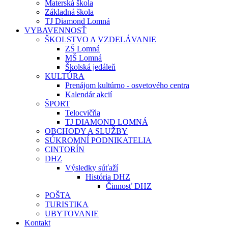
Materská škola
Základná škola
TJ Diamond Lomná
VYBAVENNOSŤ
ŠKOLSTVO A VZDELÁVANIE
ZŠ Lomná
MŠ Lomná
Školská jedáleň
KULTÚRA
Prenájom kultúrno - osvetového centra
Kalendár akcií
ŠPORT
Telocvičňa
TJ DIAMOND LOMNÁ
OBCHODY A SLUŽBY
SÚKROMNÍ PODNIKATELIA
CINTORÍN
DHZ
Výsledky súťaží
História DHZ
Činnosť DHZ
POŠTA
TURISTIKA
UBYTOVANIE
Kontakt