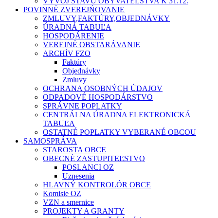
VÝVOJ STAVU OBYVATEĽSTVA K 31.12.
POVINNÉ ZVEREJŃOVANIE
ZMLUVY,FAKTÚRY,OBJEDNÁVKY
ÚRADNÁ TABUĽA
HOSPODÁRENIE
VEREJNÉ OBSTARÁVANIE
ARCHÍV FZO
Faktúry
Objednávky
Zmluvy
OCHRANA OSOBNÝCH ÚDAJOV
ODPADOVÉ HOSPODÁRSTVO
SPRÁVNE POPLATKY
CENTRÁLNA ÚRADNA ELEKTRONICKÁ
TABUĽA
OSTATNÉ POPLATKY VYBERANÉ OBCOU
SAMOSPRÁVA
STAROSTA OBCE
OBECNÉ ZASTUPITEĽSTVO
POSLANCI OZ
Uznesenia
HLAVNÝ KONTROLÓR OBCE
Komisie OZ
VZN a smernice
PROJEKTY A GRANTY