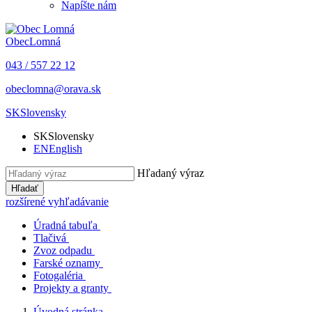
Napíšte nám
Obec
Lomná
043 / 557 22 12
obeclomna@orava.sk
SK
Slovensky
SK
Slovensky
EN
English
Hľadaný výraz
Hľadať
rozšírené vyhľadávanie
Úradná tabuľa
Tlačivá
Zvoz odpadu
Farské oznamy
Fotogaléria
Projekty a granty
Úvodná stránka