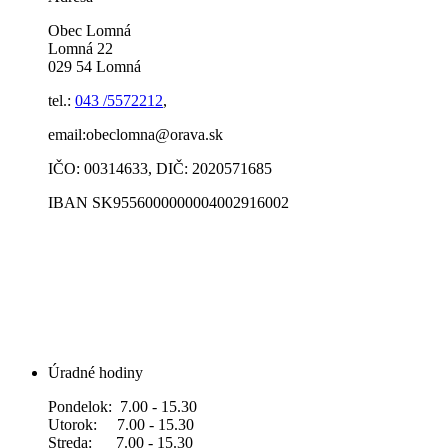
Obec Lomná
Lomná 22
029 54 Lomná
tel.:
043 /5572212
,
email:obeclomna@orava.sk
IČO: 00314633, DIČ: 2020571685
IBAN SK9556000000004002916002
Úradné hodiny
Pondelok: 7.00 - 15.30
Utorok: 7.00 - 15.30
Streda: 7.00 - 15.30