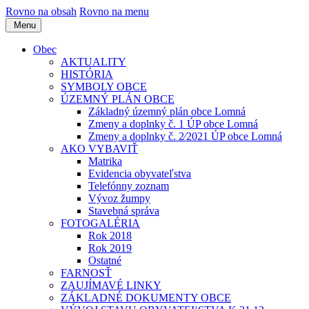
Rovno na obsah
Rovno na menu
Menu
Obec
AKTUALITY
HISTÓRIA
SYMBOLY OBCE
ÚZEMNÝ PLÁN OBCE
Základný územný plán obce Lomná
Zmeny a doplnky č. 1 ÚP obce Lomná
Zmeny a doplnky č. 2⁄2021 ÚP obce Lomná
AKO VYBAVIŤ
Matrika
Evidencia obyvateľstva
Telefónny zoznam
Vývoz žumpy
Stavebná správa
FOTOGALÉRIA
Rok 2018
Rok 2019
Ostatné
FARNOSŤ
ZAUJÍMAVÉ LINKY
ZÁKLADNÉ DOKUMENTY OBCE