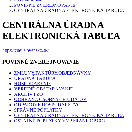
POVINNÉ ZVEREJŃOVANIE
CENTRÁLNA ÚRADNA ELEKTRONICKÁ TABUĽA
CENTRÁLNA ÚRADNA
ELEKTRONICKÁ TABUĽA
https://cuet.slovensko.sk/
POVINNÉ ZVEREJŃOVANIE
ZMLUVY,FAKTÚRY,OBJEDNÁVKY
ÚRADNÁ TABUĽA
HOSPODÁRENIE
VEREJNÉ OBSTARÁVANIE
ARCHÍV FZO
OCHRANA OSOBNÝCH ÚDAJOV
ODPADOVÉ HOSPODÁRSTVO
SPRÁVNE POPLATKY
CENTRÁLNA ÚRADNA ELEKTRONICKÁ TABUĽA
OSTATNÉ POPLATKY VYBERANÉ OBCOU