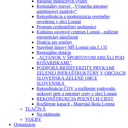
Riešenie migračných výziev
Regionálny rozvoj: ,,Výstavba miestnej
autobusovej zastávky“
Rekonštrukcia a modernizácia verejného
osvetlenia v obci Lomná
Program cezhraničnej spolupráce
Kultúrno osvetové centrum Lomná - zníženie
energetickej náročnosti
Dotácia pre regióny
Stavebné úpravy MŠ Lomná súp.č.135
Regionálne dotácie
,,ALTÁNOK V ŠPORTOVOM AREÁLI POD
KOŠARISKAMI "
PODPORA BIODIVERZITY PRVKAMI
ZELENEJ INFRAŠTRUKTÚRY V OBCIACH
SLOVENSKA-ZELENÉ OBCE
SLOVENSKA
Rekonštrukcia ČOV a rozšírenie vodovodu,
stokovej siete a miestnej cesty v obci Lomná
REKONŠTRUKCIA POĽNÝCH CIEST
Rozšírenie kapacít - Materská škola Lomná
TLAČIVÁ
Na stiahnutie
VOĽBY
Organizácie