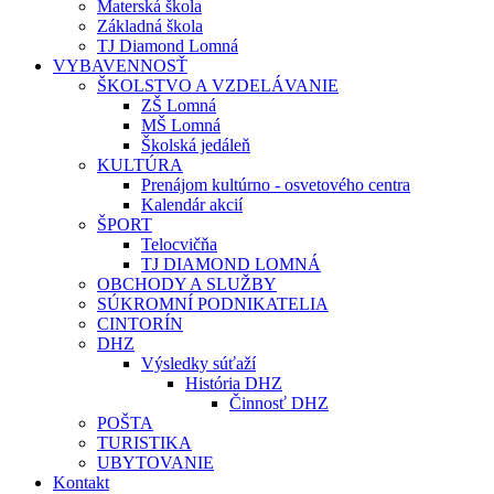
Materská škola
Základná škola
TJ Diamond Lomná
VYBAVENNOSŤ
ŠKOLSTVO A VZDELÁVANIE
ZŠ Lomná
MŠ Lomná
Školská jedáleň
KULTÚRA
Prenájom kultúrno - osvetového centra
Kalendár akcií
ŠPORT
Telocvičňa
TJ DIAMOND LOMNÁ
OBCHODY A SLUŽBY
SÚKROMNÍ PODNIKATELIA
CINTORÍN
DHZ
Výsledky súťaží
História DHZ
Činnosť DHZ
POŠTA
TURISTIKA
UBYTOVANIE
Kontakt