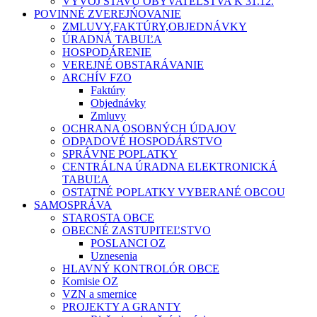
VÝVOJ STAVU OBYVATEĽSTVA K 31.12.
POVINNÉ ZVEREJŃOVANIE
ZMLUVY,FAKTÚRY,OBJEDNÁVKY
ÚRADNÁ TABUĽA
HOSPODÁRENIE
VEREJNÉ OBSTARÁVANIE
ARCHÍV FZO
Faktúry
Objednávky
Zmluvy
OCHRANA OSOBNÝCH ÚDAJOV
ODPADOVÉ HOSPODÁRSTVO
SPRÁVNE POPLATKY
CENTRÁLNA ÚRADNA ELEKTRONICKÁ
TABUĽA
OSTATNÉ POPLATKY VYBERANÉ OBCOU
SAMOSPRÁVA
STAROSTA OBCE
OBECNÉ ZASTUPITEĽSTVO
POSLANCI OZ
Uznesenia
HLAVNÝ KONTROLÓR OBCE
Komisie OZ
VZN a smernice
PROJEKTY A GRANTY