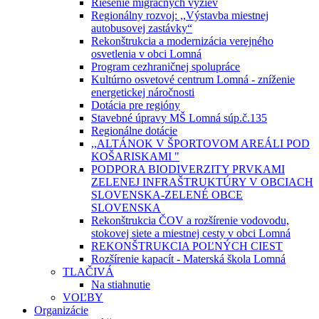
Riešenie migračných výziev
Regionálny rozvoj: ,,Výstavba miestnej
autobusovej zastávky“
Rekonštrukcia a modernizácia verejného
osvetlenia v obci Lomná
Program cezhraničnej spolupráce
Kultúrno osvetové centrum Lomná - zníženie
energetickej náročnosti
Dotácia pre regióny
Stavebné úpravy MŠ Lomná súp.č.135
Regionálne dotácie
,,ALTÁNOK V ŠPORTOVOM AREÁLI POD
KOŠARISKAMI "
PODPORA BIODIVERZITY PRVKAMI
ZELENEJ INFRAŠTRUKTÚRY V OBCIACH
SLOVENSKA-ZELENÉ OBCE
SLOVENSKA
Rekonštrukcia ČOV a rozšírenie vodovodu,
stokovej siete a miestnej cesty v obci Lomná
REKONŠTRUKCIA POĽNÝCH CIEST
Rozšírenie kapacít - Materská škola Lomná
TLAČIVÁ
Na stiahnutie
VOĽBY
Organizácie