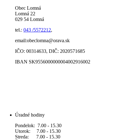
Obec Lomná
Lomná 22
029 54 Lomná
tel.:
043 /5572212
,
email:obeclomna@orava.sk
IČO: 00314633, DIČ: 2020571685
IBAN SK9556000000004002916002
Úradné hodiny
Pondelok: 7.00 - 15.30
Utorok: 7.00 - 15.30
Streda: 7.00 - 15.30