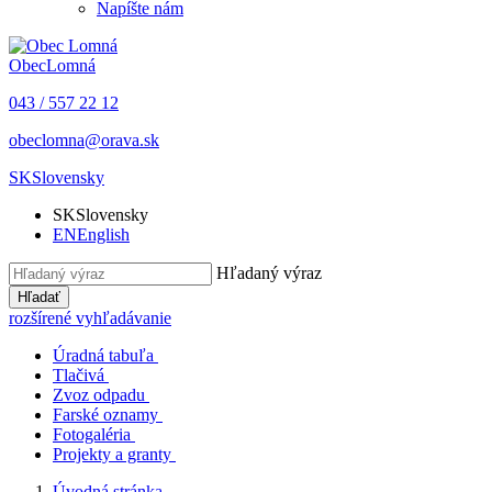
Napíšte nám
Obec
Lomná
043 / 557 22 12
obeclomna@orava.sk
SK
Slovensky
SK
Slovensky
EN
English
Hľadaný výraz
Hľadať
rozšírené vyhľadávanie
Úradná tabuľa
Tlačivá
Zvoz odpadu
Farské oznamy
Fotogaléria
Projekty a granty
Úvodná stránka