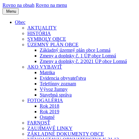
Rovno na obsah
Rovno na menu
Menu
Obec
AKTUALITY
HISTÓRIA
SYMBOLY OBCE
ÚZEMNÝ PLÁN OBCE
Základný územný plán obce Lomná
Zmeny a doplnky č. 1 ÚP obce Lomná
Zmeny a doplnky č. 2⁄2021 ÚP obce Lomná
AKO VYBAVIŤ
Matrika
Evidencia obyvateľstva
Telefónny zoznam
Vývoz žumpy
Stavebná správa
FOTOGALÉRIA
Rok 2018
Rok 2019
Ostatné
FARNOSŤ
ZAUJÍMAVÉ LINKY
ZÁKLADNÉ DOKUMENTY OBCE