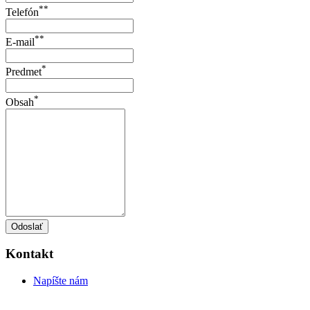
**
Telefón
**
E-mail
*
Predmet
*
Obsah
Odoslať
Kontakt
Napíšte nám