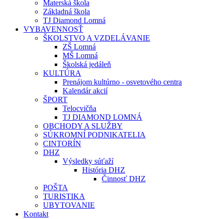
Materská škola
Základná škola
TJ Diamond Lomná
VYBAVENNOSŤ
ŠKOLSTVO A VZDELÁVANIE
ZŠ Lomná
MŠ Lomná
Školská jedáleň
KULTÚRA
Prenájom kultúrno - osvetového centra
Kalendár akcií
ŠPORT
Telocvičňa
TJ DIAMOND LOMNÁ
OBCHODY A SLUŽBY
SÚKROMNÍ PODNIKATELIA
CINTORÍN
DHZ
Výsledky súťaží
História DHZ
Činnosť DHZ
POŠTA
TURISTIKA
UBYTOVANIE
Kontakt