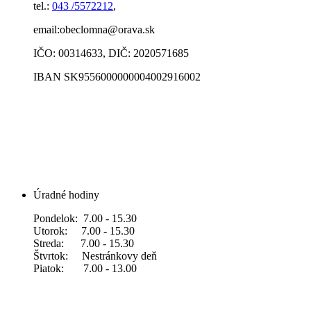
tel.:
043 /5572212
,
email:obeclomna@orava.sk
IČO: 00314633, DIČ: 2020571685
IBAN SK9556000000004002916002
Úradné hodiny
Pondelok: 7.00 - 15.30
Utorok: 7.00 - 15.30
Streda: 7.00 - 15.30
Štvrtok: Nestránkovy deň
Piatok: 7.00 - 13.00