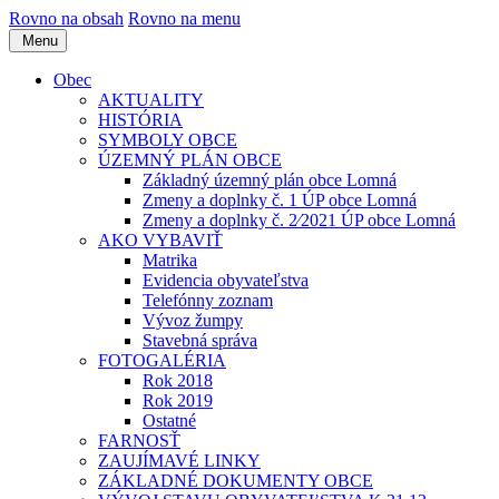
Rovno na obsah
Rovno na menu
Menu
Obec
AKTUALITY
HISTÓRIA
SYMBOLY OBCE
ÚZEMNÝ PLÁN OBCE
Základný územný plán obce Lomná
Zmeny a doplnky č. 1 ÚP obce Lomná
Zmeny a doplnky č. 2⁄2021 ÚP obce Lomná
AKO VYBAVIŤ
Matrika
Evidencia obyvateľstva
Telefónny zoznam
Vývoz žumpy
Stavebná správa
FOTOGALÉRIA
Rok 2018
Rok 2019
Ostatné
FARNOSŤ
ZAUJÍMAVÉ LINKY
ZÁKLADNÉ DOKUMENTY OBCE