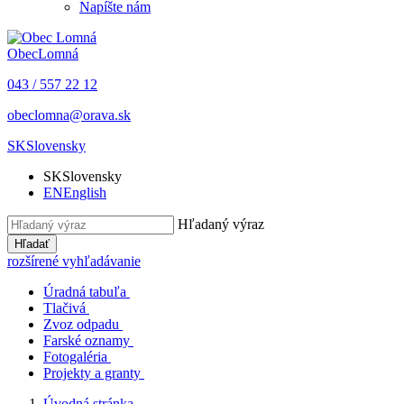
Napíšte nám
Obec
Lomná
043 / 557 22 12
obeclomna@orava.sk
SK
Slovensky
SK
Slovensky
EN
English
Hľadaný výraz
Hľadať
rozšírené vyhľadávanie
Úradná tabuľa
Tlačivá
Zvoz odpadu
Farské oznamy
Fotogaléria
Projekty a granty
Úvodná stránka