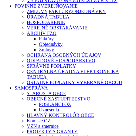
VÝVOJ STAVU OBYVATEĽSTVA K 31.12.
POVINNÉ ZVEREJŃOVANIE
ZMLUVY,FAKTÚRY,OBJEDNÁVKY
ÚRADNÁ TABUĽA
HOSPODÁRENIE
VEREJNÉ OBSTARÁVANIE
ARCHÍV FZO
Faktúry
Objednávky
Zmluvy
OCHRANA OSOBNÝCH ÚDAJOV
ODPADOVÉ HOSPODÁRSTVO
SPRÁVNE POPLATKY
CENTRÁLNA ÚRADNA ELEKTRONICKÁ
TABUĽA
OSTATNÉ POPLATKY VYBERANÉ OBCOU
SAMOSPRÁVA
STAROSTA OBCE
OBECNÉ ZASTUPITEĽSTVO
POSLANCI OZ
Uznesenia
HLAVNÝ KONTROLÓR OBCE
Komisie OZ
VZN a smernice
PROJEKTY A GRANTY