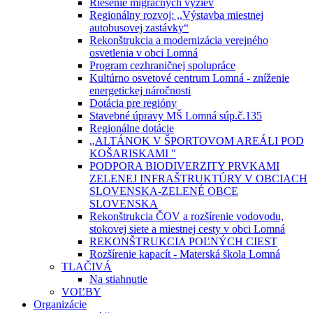
Riešenie migračných výziev
Regionálny rozvoj: ,,Výstavba miestnej
autobusovej zastávky“
Rekonštrukcia a modernizácia verejného
osvetlenia v obci Lomná
Program cezhraničnej spolupráce
Kultúrno osvetové centrum Lomná - zníženie
energetickej náročnosti
Dotácia pre regióny
Stavebné úpravy MŠ Lomná súp.č.135
Regionálne dotácie
,,ALTÁNOK V ŠPORTOVOM AREÁLI POD
KOŠARISKAMI "
PODPORA BIODIVERZITY PRVKAMI
ZELENEJ INFRAŠTRUKTÚRY V OBCIACH
SLOVENSKA-ZELENÉ OBCE
SLOVENSKA
Rekonštrukcia ČOV a rozšírenie vodovodu,
stokovej siete a miestnej cesty v obci Lomná
REKONŠTRUKCIA POĽNÝCH CIEST
Rozšírenie kapacít - Materská škola Lomná
TLAČIVÁ
Na stiahnutie
VOĽBY
Organizácie