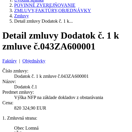
POVINNÉ ZVEREJŃOVANIE
ZMLUVY,FAKTÚRY,OBJEDNÁVKY
Zmluvy
Detail zmluvy Dodatok č. 1 k...
Detail zmluvy Dodatok č. 1 k
zmluve č.043ZA600001
Faktúry
|
Objednávky
Číslo zmluvy:
Dodatok č. 1 k zmluve č.043ZA600001
Názov:
Dodatok č.1
Predmet zmluvy:
Výška NFP na základe dokladov z obstarávania
Cena:
820 324,90 EUR
1. Zmluvná strana:
Obec Lomná