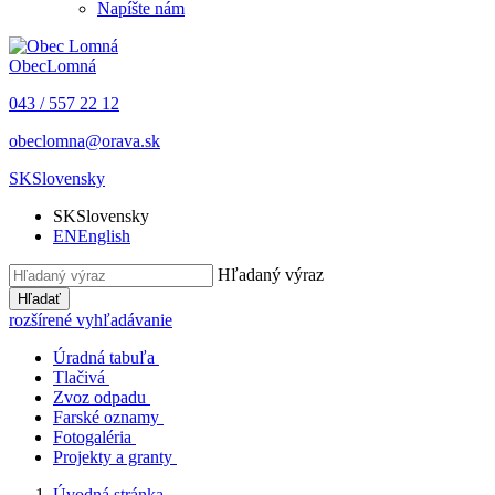
Napíšte nám
Obec
Lomná
043 / 557 22 12
obeclomna@orava.sk
SK
Slovensky
SK
Slovensky
EN
English
Hľadaný výraz
Hľadať
rozšírené vyhľadávanie
Úradná tabuľa
Tlačivá
Zvoz odpadu
Farské oznamy
Fotogaléria
Projekty a granty
Úvodná stránka