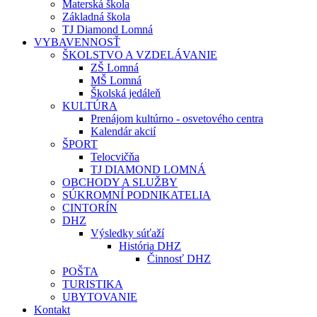
Materská škola
Základná škola
TJ Diamond Lomná
VYBAVENNOSŤ
ŠKOLSTVO A VZDELÁVANIE
ZŠ Lomná
MŠ Lomná
Školská jedáleň
KULTÚRA
Prenájom kultúrno - osvetového centra
Kalendár akcií
ŠPORT
Telocvičňa
TJ DIAMOND LOMNÁ
OBCHODY A SLUŽBY
SÚKROMNÍ PODNIKATELIA
CINTORÍN
DHZ
Výsledky súťaží
História DHZ
Činnosť DHZ
POŠTA
TURISTIKA
UBYTOVANIE
Kontakt