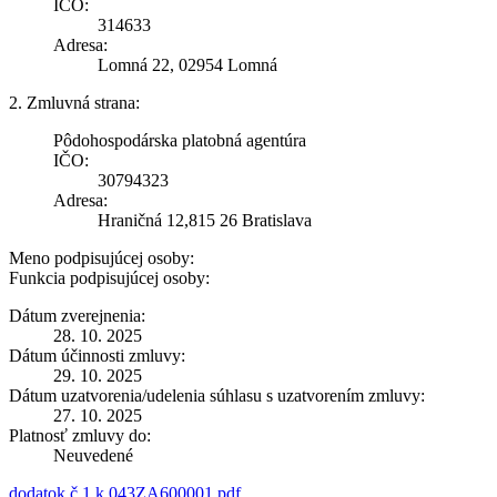
IČO:
314633
Adresa:
Lomná 22, 02954 Lomná
2. Zmluvná strana:
Pôdohospodárska platobná agentúra
IČO:
30794323
Adresa:
Hraničná 12,815 26 Bratislava
Meno podpisujúcej osoby:
Funkcia podpisujúcej osoby:
Dátum zverejnenia:
28. 10. 2025
Dátum účinnosti zmluvy:
29. 10. 2025
Dátum uzatvorenia/udelenia súhlasu s uzatvorením zmluvy:
27. 10. 2025
Platnosť zmluvy do:
Neuvedené
dodatok č.1 k 043ZA600001.pdf