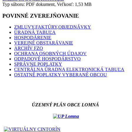
Typ súboru: PDF dokument, Veľkosť: 1,53 MB
POVINNÉ ZVEREJŃOVANIE
ZMLUVY,FAKTÚRY,OBJEDNÁVKY
ÚRADNÁ TABUĽA
HOSPODÁRENIE
VEREJNÉ OBSTARÁVANIE
ARCHÍV FZO
OCHRANA OSOBNÝCH ÚDAJOV
ODPADOVÉ HOSPODÁRSTVO
SPRÁVNE POPLATKY
CENTRÁLNA ÚRADNA ELEKTRONICKÁ TABUĽA
OSTATNÉ POPLATKY VYBERANÉ OBCOU
ÚZEMNÝ PLÁN OBCE LOMNÁ