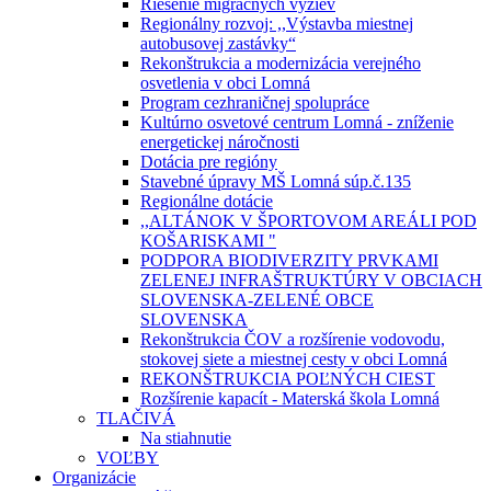
Riešenie migračných výziev
Regionálny rozvoj: ,,Výstavba miestnej
autobusovej zastávky“
Rekonštrukcia a modernizácia verejného
osvetlenia v obci Lomná
Program cezhraničnej spolupráce
Kultúrno osvetové centrum Lomná - zníženie
energetickej náročnosti
Dotácia pre regióny
Stavebné úpravy MŠ Lomná súp.č.135
Regionálne dotácie
,,ALTÁNOK V ŠPORTOVOM AREÁLI POD
KOŠARISKAMI "
PODPORA BIODIVERZITY PRVKAMI
ZELENEJ INFRAŠTRUKTÚRY V OBCIACH
SLOVENSKA-ZELENÉ OBCE
SLOVENSKA
Rekonštrukcia ČOV a rozšírenie vodovodu,
stokovej siete a miestnej cesty v obci Lomná
REKONŠTRUKCIA POĽNÝCH CIEST
Rozšírenie kapacít - Materská škola Lomná
TLAČIVÁ
Na stiahnutie
VOĽBY
Organizácie