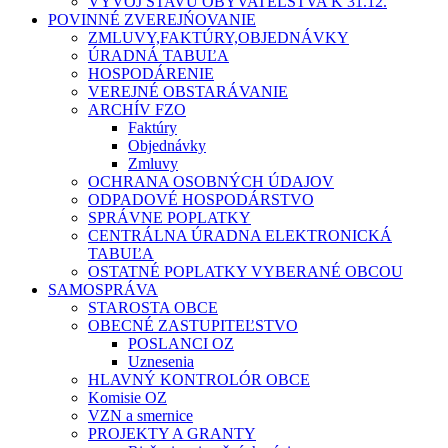
VÝVOJ STAVU OBYVATEĽSTVA K 31.12.
POVINNÉ ZVEREJŃOVANIE
ZMLUVY,FAKTÚRY,OBJEDNÁVKY
ÚRADNÁ TABUĽA
HOSPODÁRENIE
VEREJNÉ OBSTARÁVANIE
ARCHÍV FZO
Faktúry
Objednávky
Zmluvy
OCHRANA OSOBNÝCH ÚDAJOV
ODPADOVÉ HOSPODÁRSTVO
SPRÁVNE POPLATKY
CENTRÁLNA ÚRADNA ELEKTRONICKÁ
TABUĽA
OSTATNÉ POPLATKY VYBERANÉ OBCOU
SAMOSPRÁVA
STAROSTA OBCE
OBECNÉ ZASTUPITEĽSTVO
POSLANCI OZ
Uznesenia
HLAVNÝ KONTROLÓR OBCE
Komisie OZ
VZN a smernice
PROJEKTY A GRANTY