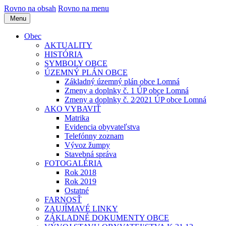
Rovno na obsah
Rovno na menu
Menu
Obec
AKTUALITY
HISTÓRIA
SYMBOLY OBCE
ÚZEMNÝ PLÁN OBCE
Základný územný plán obce Lomná
Zmeny a doplnky č. 1 ÚP obce Lomná
Zmeny a doplnky č. 2⁄2021 ÚP obce Lomná
AKO VYBAVIŤ
Matrika
Evidencia obyvateľstva
Telefónny zoznam
Vývoz žumpy
Stavebná správa
FOTOGALÉRIA
Rok 2018
Rok 2019
Ostatné
FARNOSŤ
ZAUJÍMAVÉ LINKY
ZÁKLADNÉ DOKUMENTY OBCE