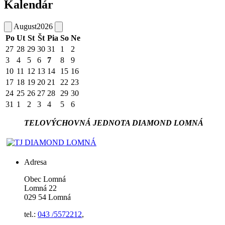
Kalendár
August
2026
Po
Ut
St
Št
Pia
So
Ne
27
28
29
30
31
1
2
3
4
5
6
7
8
9
10
11
12
13
14
15
16
17
18
19
20
21
22
23
24
25
26
27
28
29
30
31
1
2
3
4
5
6
TELOVÝCHOVNÁ JEDNOTA DIAMOND LOMNÁ
Adresa
Obec Lomná
Lomná 22
029 54 Lomná
tel.:
043 /5572212
,