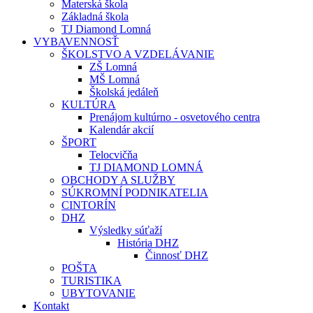
Materská škola
Základná škola
TJ Diamond Lomná
VYBAVENNOSŤ
ŠKOLSTVO A VZDELÁVANIE
ZŠ Lomná
MŠ Lomná
Školská jedáleň
KULTÚRA
Prenájom kultúrno - osvetového centra
Kalendár akcií
ŠPORT
Telocvičňa
TJ DIAMOND LOMNÁ
OBCHODY A SLUŽBY
SÚKROMNÍ PODNIKATELIA
CINTORÍN
DHZ
Výsledky súťaží
História DHZ
Činnosť DHZ
POŠTA
TURISTIKA
UBYTOVANIE
Kontakt