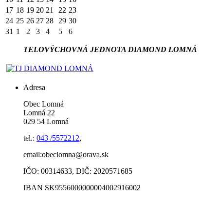
17
18
19
20
21
22
23
24
25
26
27
28
29
30
31
1
2
3
4
5
6
TELOVÝCHOVNÁ JEDNOTA DIAMOND LOMNÁ
Adresa
Obec Lomná
Lomná 22
029 54 Lomná
tel.:
043 /5572212
,
email:obeclomna@orava.sk
IČO: 00314633, DIČ: 2020571685
IBAN SK9556000000004002916002