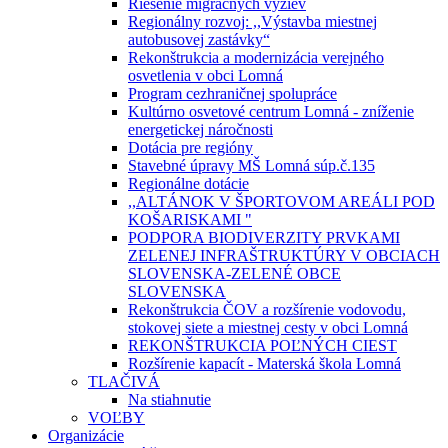
Riešenie migračných výziev
Regionálny rozvoj: ,,Výstavba miestnej
autobusovej zastávky“
Rekonštrukcia a modernizácia verejného
osvetlenia v obci Lomná
Program cezhraničnej spolupráce
Kultúrno osvetové centrum Lomná - zníženie
energetickej náročnosti
Dotácia pre regióny
Stavebné úpravy MŠ Lomná súp.č.135
Regionálne dotácie
,,ALTÁNOK V ŠPORTOVOM AREÁLI POD
KOŠARISKAMI "
PODPORA BIODIVERZITY PRVKAMI
ZELENEJ INFRAŠTRUKTÚRY V OBCIACH
SLOVENSKA-ZELENÉ OBCE
SLOVENSKA
Rekonštrukcia ČOV a rozšírenie vodovodu,
stokovej siete a miestnej cesty v obci Lomná
REKONŠTRUKCIA POĽNÝCH CIEST
Rozšírenie kapacít - Materská škola Lomná
TLAČIVÁ
Na stiahnutie
VOĽBY
Organizácie