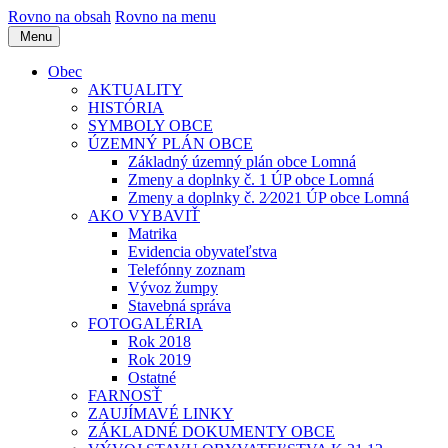
Rovno na obsah
Rovno na menu
Menu
Obec
AKTUALITY
HISTÓRIA
SYMBOLY OBCE
ÚZEMNÝ PLÁN OBCE
Základný územný plán obce Lomná
Zmeny a doplnky č. 1 ÚP obce Lomná
Zmeny a doplnky č. 2⁄2021 ÚP obce Lomná
AKO VYBAVIŤ
Matrika
Evidencia obyvateľstva
Telefónny zoznam
Vývoz žumpy
Stavebná správa
FOTOGALÉRIA
Rok 2018
Rok 2019
Ostatné
FARNOSŤ
ZAUJÍMAVÉ LINKY
ZÁKLADNÉ DOKUMENTY OBCE