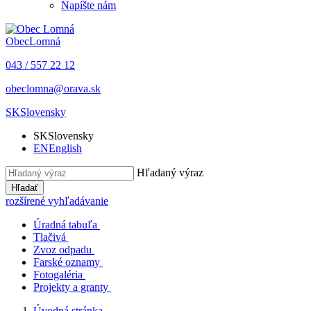
Napíšte nám
Obec
Lomná
043 / 557 22 12
obeclomna@orava.sk
SK
Slovensky
SK
Slovensky
EN
English
Hľadaný výraz
Hľadať
rozšírené vyhľadávanie
Úradná tabuľa
Tlačivá
Zvoz odpadu
Farské oznamy
Fotogaléria
Projekty a granty
Úvodná stránka