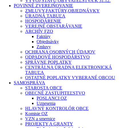
VÝVOJ STAVU OBYVATEĽSTVA K 31.12.
POVINNÉ ZVEREJŃOVANIE
ZMLUVY,FAKTÚRY,OBJEDNÁVKY
ÚRADNÁ TABUĽA
HOSPODÁRENIE
VEREJNÉ OBSTARÁVANIE
ARCHÍV FZO
Faktúry
Objednávky
Zmluvy
OCHRANA OSOBNÝCH ÚDAJOV
ODPADOVÉ HOSPODÁRSTVO
SPRÁVNE POPLATKY
CENTRÁLNA ÚRADNA ELEKTRONICKÁ
TABUĽA
OSTATNÉ POPLATKY VYBERANÉ OBCOU
SAMOSPRÁVA
STAROSTA OBCE
OBECNÉ ZASTUPITEĽSTVO
POSLANCI OZ
Uznesenia
HLAVNÝ KONTROLÓR OBCE
Komisie OZ
VZN a smernice
PROJEKTY A GRANTY