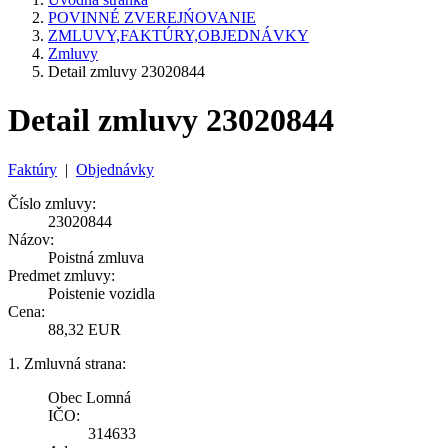
POVINNÉ ZVEREJŃOVANIE
ZMLUVY,FAKTÚRY,OBJEDNÁVKY
Zmluvy
Detail zmluvy 23020844
Detail zmluvy 23020844
Faktúry
|
Objednávky
Číslo zmluvy:
23020844
Názov:
Poistná zmluva
Predmet zmluvy:
Poistenie vozidla
Cena:
88,32 EUR
1. Zmluvná strana:
Obec Lomná
IČO:
314633