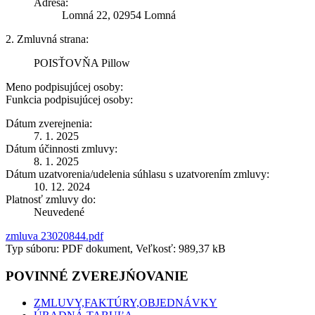
Adresa:
Lomná 22, 02954 Lomná
2. Zmluvná strana:
POISŤOVŇA Pillow
Meno podpisujúcej osoby:
Funkcia podpisujúcej osoby:
Dátum zverejnenia:
7. 1. 2025
Dátum účinnosti zmluvy:
8. 1. 2025
Dátum uzatvorenia/udelenia súhlasu s uzatvorením zmluvy:
10. 12. 2024
Platnosť zmluvy do:
Neuvedené
zmluva 23020844.pdf
Typ súboru: PDF dokument, Veľkosť: 989,37 kB
POVINNÉ ZVEREJŃOVANIE
ZMLUVY,FAKTÚRY,OBJEDNÁVKY