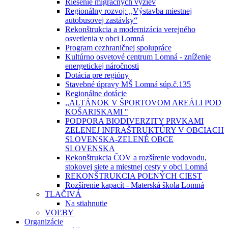
Riešenie migračných výziev
Regionálny rozvoj: ,,Výstavba miestnej
autobusovej zastávky“
Rekonštrukcia a modernizácia verejného
osvetlenia v obci Lomná
Program cezhraničnej spolupráce
Kultúrno osvetové centrum Lomná - zníženie
energetickej náročnosti
Dotácia pre regióny
Stavebné úpravy MŠ Lomná súp.č.135
Regionálne dotácie
,,ALTÁNOK V ŠPORTOVOM AREÁLI POD
KOŠARISKAMI "
PODPORA BIODIVERZITY PRVKAMI
ZELENEJ INFRAŠTRUKTÚRY V OBCIACH
SLOVENSKA-ZELENÉ OBCE
SLOVENSKA
Rekonštrukcia ČOV a rozšírenie vodovodu,
stokovej siete a miestnej cesty v obci Lomná
REKONŠTRUKCIA POĽNÝCH CIEST
Rozšírenie kapacít - Materská škola Lomná
TLAČIVÁ
Na stiahnutie
VOĽBY
Organizácie