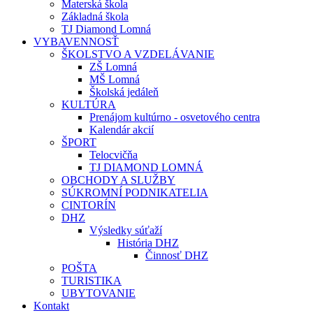
Materská škola
Základná škola
TJ Diamond Lomná
VYBAVENNOSŤ
ŠKOLSTVO A VZDELÁVANIE
ZŠ Lomná
MŠ Lomná
Školská jedáleň
KULTÚRA
Prenájom kultúrno - osvetového centra
Kalendár akcií
ŠPORT
Telocvičňa
TJ DIAMOND LOMNÁ
OBCHODY A SLUŽBY
SÚKROMNÍ PODNIKATELIA
CINTORÍN
DHZ
Výsledky súťaží
História DHZ
Činnosť DHZ
POŠTA
TURISTIKA
UBYTOVANIE
Kontakt