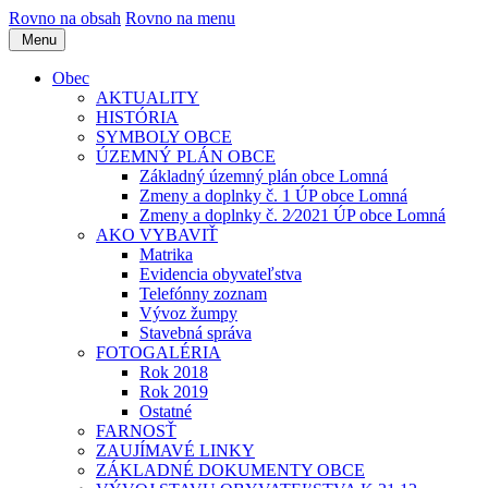
Rovno na obsah
Rovno na menu
Menu
Obec
AKTUALITY
HISTÓRIA
SYMBOLY OBCE
ÚZEMNÝ PLÁN OBCE
Základný územný plán obce Lomná
Zmeny a doplnky č. 1 ÚP obce Lomná
Zmeny a doplnky č. 2⁄2021 ÚP obce Lomná
AKO VYBAVIŤ
Matrika
Evidencia obyvateľstva
Telefónny zoznam
Vývoz žumpy
Stavebná správa
FOTOGALÉRIA
Rok 2018
Rok 2019
Ostatné
FARNOSŤ
ZAUJÍMAVÉ LINKY
ZÁKLADNÉ DOKUMENTY OBCE