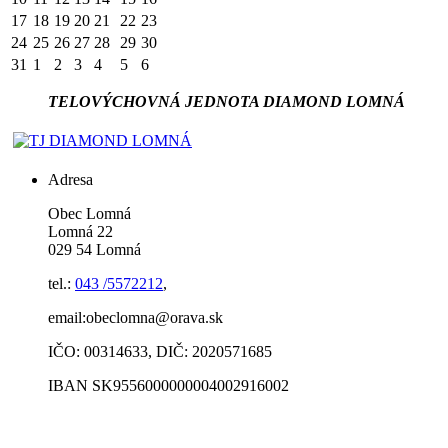
17
18
19
20
21
22
23
24
25
26
27
28
29
30
31
1
2
3
4
5
6
TELOVÝCHOVNÁ JEDNOTA DIAMOND LOMNÁ
Adresa
Obec Lomná
Lomná 22
029 54 Lomná
tel.:
043 /5572212
,
email:obeclomna@orava.sk
IČO: 00314633, DIČ: 2020571685
IBAN SK9556000000004002916002