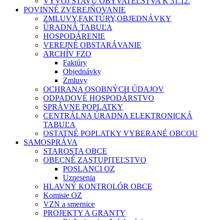
VÝVOJ STAVU OBYVATEĽSTVA K 31.12.
POVINNÉ ZVEREJŃOVANIE
ZMLUVY,FAKTÚRY,OBJEDNÁVKY
ÚRADNÁ TABUĽA
HOSPODÁRENIE
VEREJNÉ OBSTARÁVANIE
ARCHÍV FZO
Faktúry
Objednávky
Zmluvy
OCHRANA OSOBNÝCH ÚDAJOV
ODPADOVÉ HOSPODÁRSTVO
SPRÁVNE POPLATKY
CENTRÁLNA ÚRADNA ELEKTRONICKÁ
TABUĽA
OSTATNÉ POPLATKY VYBERANÉ OBCOU
SAMOSPRÁVA
STAROSTA OBCE
OBECNÉ ZASTUPITEĽSTVO
POSLANCI OZ
Uznesenia
HLAVNÝ KONTROLÓR OBCE
Komisie OZ
VZN a smernice
PROJEKTY A GRANTY