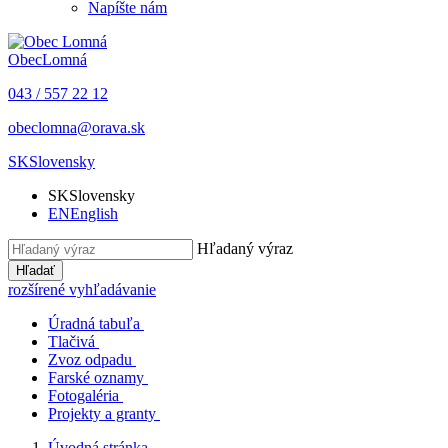
Napíšte nám
Obec
Lomná
043 / 557 22 12
obeclomna@orava.sk
SK
Slovensky
SK
Slovensky
EN
English
Hľadaný výraz
Hľadať
rozšírené vyhľadávanie
Úradná tabuľa
Tlačivá
Zvoz odpadu
Farské oznamy
Fotogaléria
Projekty a granty
Úvodná stránka