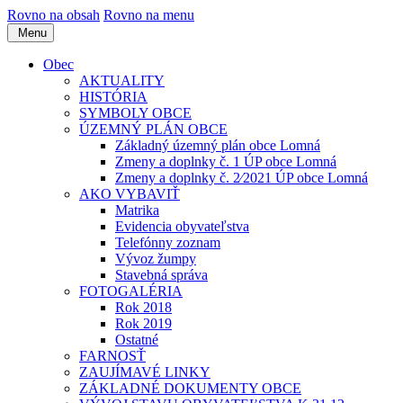
Rovno na obsah
Rovno na menu
Menu
Obec
AKTUALITY
HISTÓRIA
SYMBOLY OBCE
ÚZEMNÝ PLÁN OBCE
Základný územný plán obce Lomná
Zmeny a doplnky č. 1 ÚP obce Lomná
Zmeny a doplnky č. 2⁄2021 ÚP obce Lomná
AKO VYBAVIŤ
Matrika
Evidencia obyvateľstva
Telefónny zoznam
Vývoz žumpy
Stavebná správa
FOTOGALÉRIA
Rok 2018
Rok 2019
Ostatné
FARNOSŤ
ZAUJÍMAVÉ LINKY
ZÁKLADNÉ DOKUMENTY OBCE