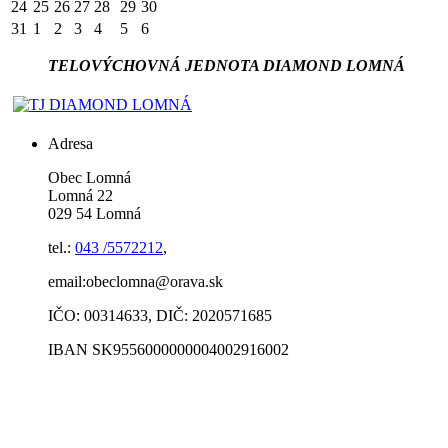
24
25
26
27
28
29
30
31
1
2
3
4
5
6
TELOVÝCHOVNÁ JEDNOTA DIAMOND LOMNÁ
Adresa
Obec Lomná
Lomná 22
029 54 Lomná
tel.:
043 /5572212
,
email:obeclomna@orava.sk
IČO: 00314633, DIČ: 2020571685
IBAN SK9556000000004002916002