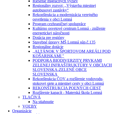
Riešenie migračných výziev
Regionálny rozvoj: ,,Výstavba miestnej
autobusovej zastávky“
Rekonštrukcia a modernizácia verejného
osvetlenia v obci Lomná
Program cezhraničnej spolupráce
Kultúrno osvetové centrum Lomná - zníženie
energetickej náročnosti
Dotácia pre regióny
Stavebné úpravy MŠ Lomná súp.č.135
Regionálne dotácie
,,ALTÁNOK V ŠPORTOVOM AREÁLI POD
KOŠARISKAMI "
PODPORA BIODIVERZITY PRVKAMI
ZELENEJ INFRAŠTRUKTÚRY V OBCIACH
SLOVENSKA-ZELENÉ OBCE
SLOVENSKA
Rekonštrukcia ČOV a rozšírenie vodovodu,
stokovej siete a miestnej cesty v obci Lomná
REKONŠTRUKCIA POĽNÝCH CIEST
Rozšírenie kapacít - Materská škola Lomná
TLAČIVÁ
Na stiahnutie
VOĽBY
Organizácie