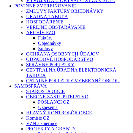
VÝVOJ STAVU OBYVATEĽSTVA K 31.12.
POVINNÉ ZVEREJŃOVANIE
ZMLUVY,FAKTÚRY,OBJEDNÁVKY
ÚRADNÁ TABUĽA
HOSPODÁRENIE
VEREJNÉ OBSTARÁVANIE
ARCHÍV FZO
Faktúry
Objednávky
Zmluvy
OCHRANA OSOBNÝCH ÚDAJOV
ODPADOVÉ HOSPODÁRSTVO
SPRÁVNE POPLATKY
CENTRÁLNA ÚRADNA ELEKTRONICKÁ
TABUĽA
OSTATNÉ POPLATKY VYBERANÉ OBCOU
SAMOSPRÁVA
STAROSTA OBCE
OBECNÉ ZASTUPITEĽSTVO
POSLANCI OZ
Uznesenia
HLAVNÝ KONTROLÓR OBCE
Komisie OZ
VZN a smernice
PROJEKTY A GRANTY