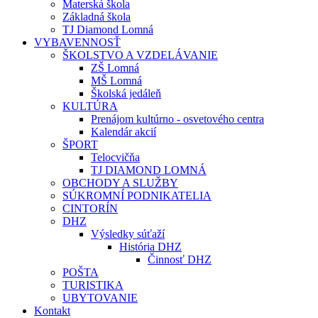
Materská škola
Základná škola
TJ Diamond Lomná
VYBAVENNOSŤ
ŠKOLSTVO A VZDELÁVANIE
ZŠ Lomná
MŠ Lomná
Školská jedáleň
KULTÚRA
Prenájom kultúrno - osvetového centra
Kalendár akcií
ŠPORT
Telocvičňa
TJ DIAMOND LOMNÁ
OBCHODY A SLUŽBY
SÚKROMNÍ PODNIKATELIA
CINTORÍN
DHZ
Výsledky súťaží
História DHZ
Činnosť DHZ
POŠTA
TURISTIKA
UBYTOVANIE
Kontakt