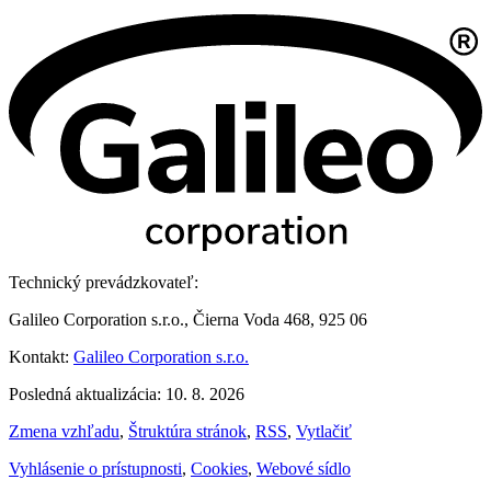
Technický prevádzkovateľ:
Galileo Corporation s.r.o., Čierna Voda 468, 925 06
Kontakt:
Galileo Corporation s.r.o.
Posledná aktualizácia: 10. 8. 2026
Zmena vzhľadu
,
Štruktúra stránok
,
RSS
,
Vytlačiť
Vyhlásenie o prístupnosti
,
Cookies
,
Webové sídlo