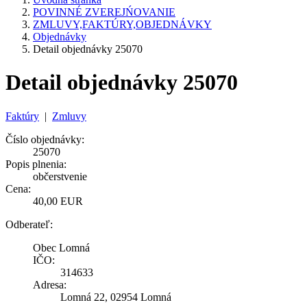
POVINNÉ ZVEREJŃOVANIE
ZMLUVY,FAKTÚRY,OBJEDNÁVKY
Objednávky
Detail objednávky 25070
Detail objednávky 25070
Faktúry
|
Zmluvy
Číslo objednávky:
25070
Popis plnenia:
občerstvenie
Cena:
40,00 EUR
Odberateľ:
Obec Lomná
IČO:
314633
Adresa:
Lomná 22, 02954 Lomná