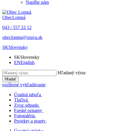
Napíšte nám
Obec
Lomná
043 / 557 22 12
obeclomna@orava.sk
SK
Slovensky
SK
Slovensky
EN
English
Hľadaný výraz
Hľadať
rozšírené vyhľadávanie
Úradná tabuľa
Tlačivá
Zvoz odpadu
Farské oznamy
Fotogaléria
Projekty a granty
Úvodná stránka