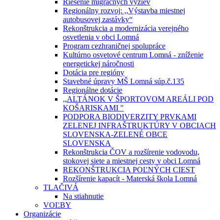
Riešenie migračných výziev
Regionálny rozvoj: ,,Výstavba miestnej
autobusovej zastávky“
Rekonštrukcia a modernizácia verejného
osvetlenia v obci Lomná
Program cezhraničnej spolupráce
Kultúrno osvetové centrum Lomná - zníženie
energetickej náročnosti
Dotácia pre regióny
Stavebné úpravy MŠ Lomná súp.č.135
Regionálne dotácie
,,ALTÁNOK V ŠPORTOVOM AREÁLI POD
KOŠARISKAMI "
PODPORA BIODIVERZITY PRVKAMI
ZELENEJ INFRAŠTRUKTÚRY V OBCIACH
SLOVENSKA-ZELENÉ OBCE
SLOVENSKA
Rekonštrukcia ČOV a rozšírenie vodovodu,
stokovej siete a miestnej cesty v obci Lomná
REKONŠTRUKCIA POĽNÝCH CIEST
Rozšírenie kapacít - Materská škola Lomná
TLAČIVÁ
Na stiahnutie
VOĽBY
Organizácie