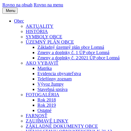
Rovno na obsah
Rovno na menu
Menu
Obec
AKTUALITY
HISTÓRIA
SYMBOLY OBCE
ÚZEMNÝ PLÁN OBCE
Základný územný plán obce Lomná
Zmeny a doplnky č. 1 ÚP obce Lomná
Zmeny a doplnky č. 2⁄2021 ÚP obce Lomná
AKO VYBAVIŤ
Matrika
Evidencia obyvateľstva
Telefónny zoznam
Vývoz žumpy
Stavebná správa
FOTOGALÉRIA
Rok 2018
Rok 2019
Ostatné
FARNOSŤ
ZAUJÍMAVÉ LINKY
ZÁKLADNÉ DOKUMENTY OBCE