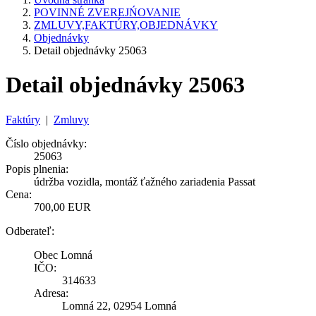
POVINNÉ ZVEREJŃOVANIE
ZMLUVY,FAKTÚRY,OBJEDNÁVKY
Objednávky
Detail objednávky 25063
Detail objednávky 25063
Faktúry
|
Zmluvy
Číslo objednávky:
25063
Popis plnenia:
údržba vozidla, montáž ťažného zariadenia Passat
Cena:
700,00 EUR
Odberateľ:
Obec Lomná
IČO:
314633
Adresa:
Lomná 22, 02954 Lomná