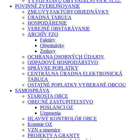
VÝVOJ STAVU OBYVATEĽSTVA K 31.12.
POVINNÉ ZVEREJŃOVANIE
ZMLUVY,FAKTÚRY,OBJEDNÁVKY
ÚRADNÁ TABUĽA
HOSPODÁRENIE
VEREJNÉ OBSTARÁVANIE
ARCHÍV FZO
Faktúry
Objednávky
Zmluvy
OCHRANA OSOBNÝCH ÚDAJOV
ODPADOVÉ HOSPODÁRSTVO
SPRÁVNE POPLATKY
CENTRÁLNA ÚRADNA ELEKTRONICKÁ
TABUĽA
OSTATNÉ POPLATKY VYBERANÉ OBCOU
SAMOSPRÁVA
STAROSTA OBCE
OBECNÉ ZASTUPITEĽSTVO
POSLANCI OZ
Uznesenia
HLAVNÝ KONTROLÓR OBCE
Komisie OZ
VZN a smernice
PROJEKTY A GRANTY