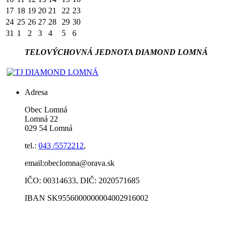
17
18
19
20
21
22
23
24
25
26
27
28
29
30
31
1
2
3
4
5
6
TELOVÝCHOVNÁ JEDNOTA DIAMOND LOMNÁ
Adresa
Obec Lomná
Lomná 22
029 54 Lomná
tel.:
043 /5572212
,
email:obeclomna@orava.sk
IČO: 00314633, DIČ: 2020571685
IBAN SK9556000000004002916002