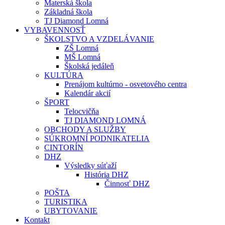
Materská škola
Základná škola
TJ Diamond Lomná
VYBAVENNOSŤ
ŠKOLSTVO A VZDELÁVANIE
ZŠ Lomná
MŠ Lomná
Školská jedáleň
KULTÚRA
Prenájom kultúrno - osvetového centra
Kalendár akcií
ŠPORT
Telocvičňa
TJ DIAMOND LOMNÁ
OBCHODY A SLUŽBY
SÚKROMNÍ PODNIKATELIA
CINTORÍN
DHZ
Výsledky súťaží
História DHZ
Činnosť DHZ
POŠTA
TURISTIKA
UBYTOVANIE
Kontakt