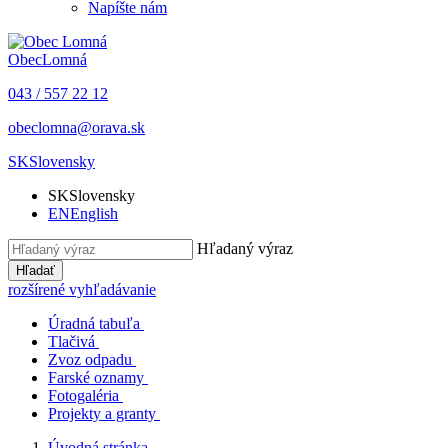
Napíšte nám
Obec
Lomná
043 / 557 22 12
obeclomna@orava.sk
SK
Slovensky
SK
Slovensky
EN
English
Hľadaný výraz
Hľadať
rozšírené vyhľadávanie
Úradná tabuľa
Tlačivá
Zvoz odpadu
Farské oznamy
Fotogaléria
Projekty a granty
Úvodná stránka