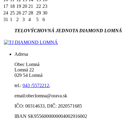
17
18
19
20
21
22
23
24
25
26
27
28
29
30
31
1
2
3
4
5
6
TELOVÝCHOVNÁ JEDNOTA DIAMOND LOMNÁ
Adresa
Obec Lomná
Lomná 22
029 54 Lomná
tel.:
043 /5572212
,
email:obeclomna@orava.sk
IČO: 00314633, DIČ: 2020571685
IBAN SK9556000000004002916002