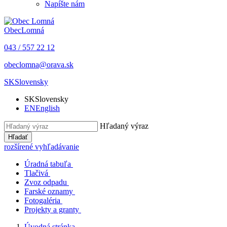
Napíšte nám
Obec
Lomná
043 / 557 22 12
obeclomna@orava.sk
SK
Slovensky
SK
Slovensky
EN
English
Hľadaný výraz
Hľadať
rozšírené vyhľadávanie
Úradná tabuľa
Tlačivá
Zvoz odpadu
Farské oznamy
Fotogaléria
Projekty a granty
Úvodná stránka