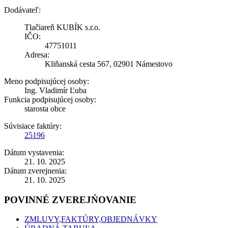
Dodávateľ:
Tlačiareň KUBÍK s.r.o.
IČO:
47751011
Adresa:
Kliňanská cesta 567, 02901 Námestovo
Meno podpisujúcej osoby:
Ing. Vladimír Ľuba
Funkcia podpisujúcej osoby:
starosta obce
Súvisiace faktúry:
25196
Dátum vystavenia:
21. 10. 2025
Dátum zverejnenia:
21. 10. 2025
POVINNÉ ZVEREJŃOVANIE
ZMLUVY,FAKTÚRY,OBJEDNÁVKY