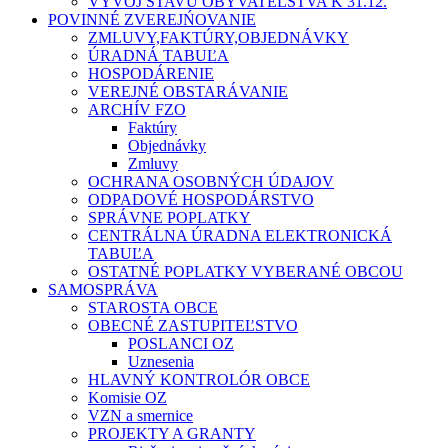
VÝVOJ STAVU OBYVATEĽSTVA K 31.12.
POVINNÉ ZVEREJŃOVANIE
ZMLUVY,FAKTÚRY,OBJEDNÁVKY
ÚRADNÁ TABUĽA
HOSPODÁRENIE
VEREJNÉ OBSTARÁVANIE
ARCHÍV FZO
Faktúry
Objednávky
Zmluvy
OCHRANA OSOBNÝCH ÚDAJOV
ODPADOVÉ HOSPODÁRSTVO
SPRÁVNE POPLATKY
CENTRÁLNA ÚRADNA ELEKTRONICKÁ
TABUĽA
OSTATNÉ POPLATKY VYBERANÉ OBCOU
SAMOSPRÁVA
STAROSTA OBCE
OBECNÉ ZASTUPITEĽSTVO
POSLANCI OZ
Uznesenia
HLAVNÝ KONTROLÓR OBCE
Komisie OZ
VZN a smernice
PROJEKTY A GRANTY