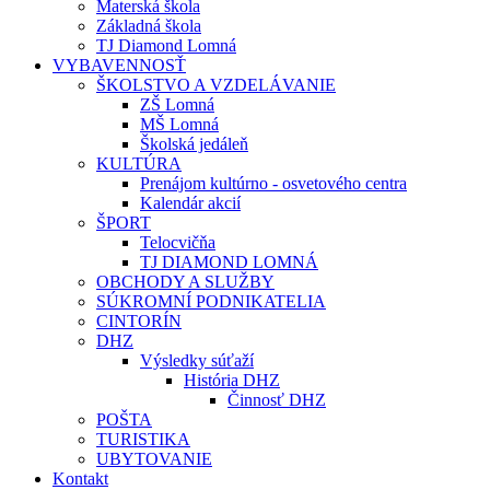
Materská škola
Základná škola
TJ Diamond Lomná
VYBAVENNOSŤ
ŠKOLSTVO A VZDELÁVANIE
ZŠ Lomná
MŠ Lomná
Školská jedáleň
KULTÚRA
Prenájom kultúrno - osvetového centra
Kalendár akcií
ŠPORT
Telocvičňa
TJ DIAMOND LOMNÁ
OBCHODY A SLUŽBY
SÚKROMNÍ PODNIKATELIA
CINTORÍN
DHZ
Výsledky súťaží
História DHZ
Činnosť DHZ
POŠTA
TURISTIKA
UBYTOVANIE
Kontakt