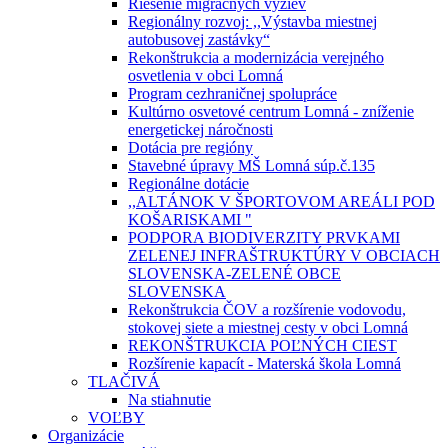
Riešenie migračných výziev
Regionálny rozvoj: ,,Výstavba miestnej
autobusovej zastávky“
Rekonštrukcia a modernizácia verejného
osvetlenia v obci Lomná
Program cezhraničnej spolupráce
Kultúrno osvetové centrum Lomná - zníženie
energetickej náročnosti
Dotácia pre regióny
Stavebné úpravy MŠ Lomná súp.č.135
Regionálne dotácie
,,ALTÁNOK V ŠPORTOVOM AREÁLI POD
KOŠARISKAMI "
PODPORA BIODIVERZITY PRVKAMI
ZELENEJ INFRAŠTRUKTÚRY V OBCIACH
SLOVENSKA-ZELENÉ OBCE
SLOVENSKA
Rekonštrukcia ČOV a rozšírenie vodovodu,
stokovej siete a miestnej cesty v obci Lomná
REKONŠTRUKCIA POĽNÝCH CIEST
Rozšírenie kapacít - Materská škola Lomná
TLAČIVÁ
Na stiahnutie
VOĽBY
Organizácie