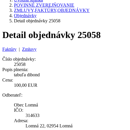
POVINNÉ ZVEREJŃOVANIE
ZMLUVY,FAKTÚRY,OBJEDNÁVKY
Objednávky
Detail objednávky 25058
Detail objednávky 25058
Faktúry
|
Zmluvy
Číslo objednávky:
25058
Popis plnenia:
tabuľa dibond
Cena:
100,00 EUR
Odberateľ:
Obec Lomná
IČO:
314633
Adresa:
Lomná 22, 02954 Lomná