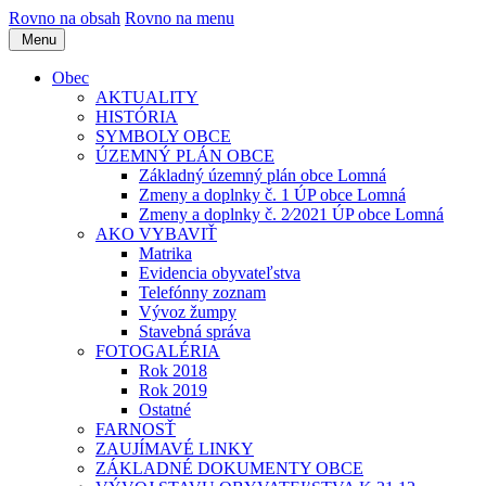
Rovno na obsah
Rovno na menu
Menu
Obec
AKTUALITY
HISTÓRIA
SYMBOLY OBCE
ÚZEMNÝ PLÁN OBCE
Základný územný plán obce Lomná
Zmeny a doplnky č. 1 ÚP obce Lomná
Zmeny a doplnky č. 2⁄2021 ÚP obce Lomná
AKO VYBAVIŤ
Matrika
Evidencia obyvateľstva
Telefónny zoznam
Vývoz žumpy
Stavebná správa
FOTOGALÉRIA
Rok 2018
Rok 2019
Ostatné
FARNOSŤ
ZAUJÍMAVÉ LINKY
ZÁKLADNÉ DOKUMENTY OBCE