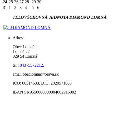
24
25
26
27
28
29
30
31
1
2
3
4
5
6
TELOVÝCHOVNÁ JEDNOTA DIAMOND LOMNÁ
Adresa
Obec Lomná
Lomná 22
029 54 Lomná
tel.:
043 /5572212
,
email:obeclomna@orava.sk
IČO: 00314633, DIČ: 2020571685
IBAN SK9556000000004002916002