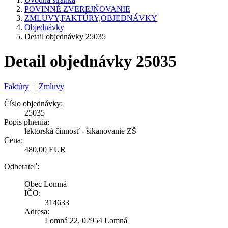
POVINNÉ ZVEREJŃOVANIE
ZMLUVY,FAKTÚRY,OBJEDNÁVKY
Objednávky
Detail objednávky 25035
Detail objednávky 25035
Faktúry
|
Zmluvy
Číslo objednávky:
25035
Popis plnenia:
lektorská činnosť - šikanovanie ZŠ
Cena:
480,00 EUR
Odberateľ:
Obec Lomná
IČO:
314633
Adresa:
Lomná 22, 02954 Lomná