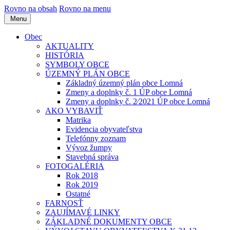
Rovno na obsah
Rovno na menu
Menu
Obec
AKTUALITY
HISTÓRIA
SYMBOLY OBCE
ÚZEMNÝ PLÁN OBCE
Základný územný plán obce Lomná
Zmeny a doplnky č. 1 ÚP obce Lomná
Zmeny a doplnky č. 2⁄2021 ÚP obce Lomná
AKO VYBAVIŤ
Matrika
Evidencia obyvateľstva
Telefónny zoznam
Vývoz žumpy
Stavebná správa
FOTOGALÉRIA
Rok 2018
Rok 2019
Ostatné
FARNOSŤ
ZAUJÍMAVÉ LINKY
ZÁKLADNÉ DOKUMENTY OBCE