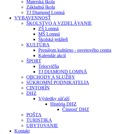
Materská škola
Základná škola
TJ Diamond Lomná
VYBAVENNOSŤ
ŠKOLSTVO A VZDELÁVANIE
ZŠ Lomná
MŠ Lomná
Školská jedáleň
KULTÚRA
Prenájom kultúrno - osvetového centra
Kalendár akcií
ŠPORT
Telocvičňa
TJ DIAMOND LOMNÁ
OBCHODY A SLUŽBY
SÚKROMNÍ PODNIKATELIA
CINTORÍN
DHZ
Výsledky súťaží
História DHZ
Činnosť DHZ
POŠTA
TURISTIKA
UBYTOVANIE
Kontakt