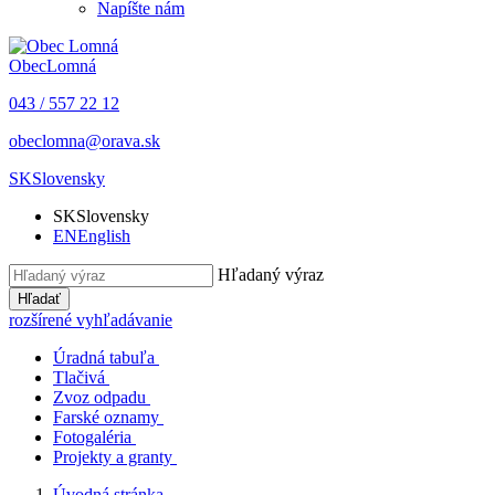
Napíšte nám
Obec
Lomná
043 / 557 22 12
obeclomna@orava.sk
SK
Slovensky
SK
Slovensky
EN
English
Hľadaný výraz
Hľadať
rozšírené vyhľadávanie
Úradná tabuľa
Tlačivá
Zvoz odpadu
Farské oznamy
Fotogaléria
Projekty a granty
Úvodná stránka