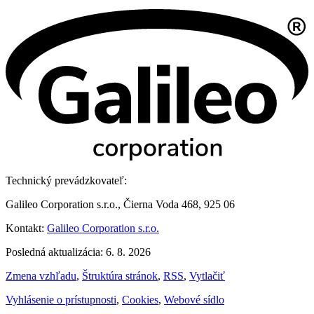
Technický prevádzkovateľ:
Galileo Corporation s.r.o., Čierna Voda 468, 925 06
Kontakt:
Galileo Corporation s.r.o.
Posledná aktualizácia: 6. 8. 2026
Zmena vzhľadu
,
Štruktúra stránok
,
RSS
,
Vytlačiť
Vyhlásenie o prístupnosti
,
Cookies
,
Webové sídlo