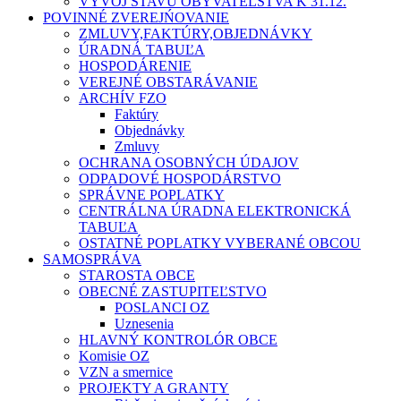
VÝVOJ STAVU OBYVATEĽSTVA K 31.12.
POVINNÉ ZVEREJŃOVANIE
ZMLUVY,FAKTÚRY,OBJEDNÁVKY
ÚRADNÁ TABUĽA
HOSPODÁRENIE
VEREJNÉ OBSTARÁVANIE
ARCHÍV FZO
Faktúry
Objednávky
Zmluvy
OCHRANA OSOBNÝCH ÚDAJOV
ODPADOVÉ HOSPODÁRSTVO
SPRÁVNE POPLATKY
CENTRÁLNA ÚRADNA ELEKTRONICKÁ
TABUĽA
OSTATNÉ POPLATKY VYBERANÉ OBCOU
SAMOSPRÁVA
STAROSTA OBCE
OBECNÉ ZASTUPITEĽSTVO
POSLANCI OZ
Uznesenia
HLAVNÝ KONTROLÓR OBCE
Komisie OZ
VZN a smernice
PROJEKTY A GRANTY