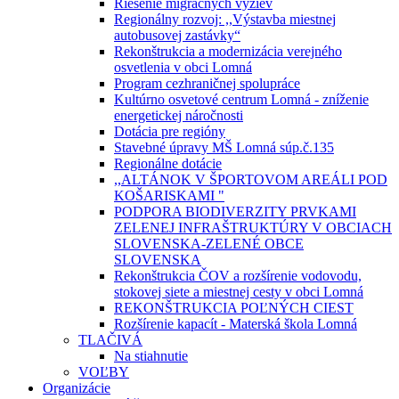
Riešenie migračných výziev
Regionálny rozvoj: ,,Výstavba miestnej
autobusovej zastávky“
Rekonštrukcia a modernizácia verejného
osvetlenia v obci Lomná
Program cezhraničnej spolupráce
Kultúrno osvetové centrum Lomná - zníženie
energetickej náročnosti
Dotácia pre regióny
Stavebné úpravy MŠ Lomná súp.č.135
Regionálne dotácie
,,ALTÁNOK V ŠPORTOVOM AREÁLI POD
KOŠARISKAMI "
PODPORA BIODIVERZITY PRVKAMI
ZELENEJ INFRAŠTRUKTÚRY V OBCIACH
SLOVENSKA-ZELENÉ OBCE
SLOVENSKA
Rekonštrukcia ČOV a rozšírenie vodovodu,
stokovej siete a miestnej cesty v obci Lomná
REKONŠTRUKCIA POĽNÝCH CIEST
Rozšírenie kapacít - Materská škola Lomná
TLAČIVÁ
Na stiahnutie
VOĽBY
Organizácie