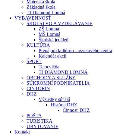
Materská škola
Základná škola
TJ Diamond Lomná
VYBAVENNOSŤ
ŠKOLSTVO A VZDELÁVANIE
ZŠ Lomná
MŠ Lomná
Školská jedáleň
KULTÚRA
Prenájom kultúrno - osvetového centra
Kalendár akcií
ŠPORT
Telocvičňa
TJ DIAMOND LOMNÁ
OBCHODY A SLUŽBY
SÚKROMNÍ PODNIKATELIA
CINTORÍN
DHZ
Výsledky súťaží
História DHZ
Činnosť DHZ
POŠTA
TURISTIKA
UBYTOVANIE
Kontakt