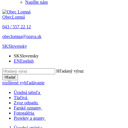
Napíšte nám
Obec
Lomná
043 / 557 22 12
obeclomna@orava.sk
SK
Slovensky
SK
Slovensky
EN
English
Hľadaný výraz
Hľadať
rozšírené vyhľadávanie
Úradná tabuľa
Tlačivá
Zvoz odpadu
Farské oznamy
Fotogaléria
Projekty a granty
Úvodná stránka