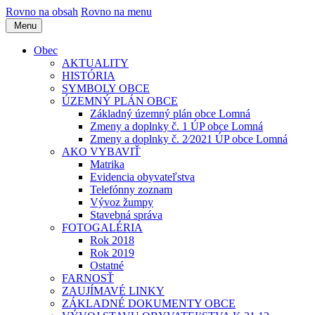
Rovno na obsah
Rovno na menu
Menu
Obec
AKTUALITY
HISTÓRIA
SYMBOLY OBCE
ÚZEMNÝ PLÁN OBCE
Základný územný plán obce Lomná
Zmeny a doplnky č. 1 ÚP obce Lomná
Zmeny a doplnky č. 2⁄2021 ÚP obce Lomná
AKO VYBAVIŤ
Matrika
Evidencia obyvateľstva
Telefónny zoznam
Vývoz žumpy
Stavebná správa
FOTOGALÉRIA
Rok 2018
Rok 2019
Ostatné
FARNOSŤ
ZAUJÍMAVÉ LINKY
ZÁKLADNÉ DOKUMENTY OBCE