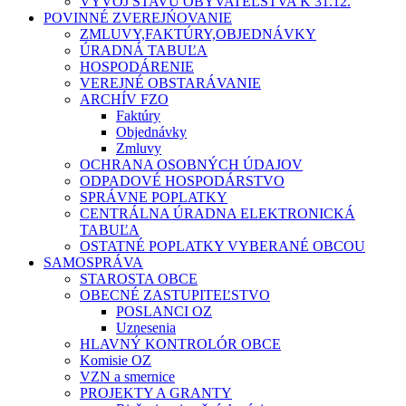
VÝVOJ STAVU OBYVATEĽSTVA K 31.12.
POVINNÉ ZVEREJŃOVANIE
ZMLUVY,FAKTÚRY,OBJEDNÁVKY
ÚRADNÁ TABUĽA
HOSPODÁRENIE
VEREJNÉ OBSTARÁVANIE
ARCHÍV FZO
Faktúry
Objednávky
Zmluvy
OCHRANA OSOBNÝCH ÚDAJOV
ODPADOVÉ HOSPODÁRSTVO
SPRÁVNE POPLATKY
CENTRÁLNA ÚRADNA ELEKTRONICKÁ
TABUĽA
OSTATNÉ POPLATKY VYBERANÉ OBCOU
SAMOSPRÁVA
STAROSTA OBCE
OBECNÉ ZASTUPITEĽSTVO
POSLANCI OZ
Uznesenia
HLAVNÝ KONTROLÓR OBCE
Komisie OZ
VZN a smernice
PROJEKTY A GRANTY