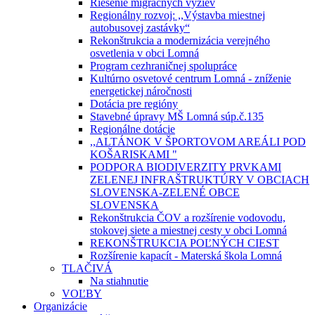
Riešenie migračných výziev
Regionálny rozvoj: ,,Výstavba miestnej
autobusovej zastávky“
Rekonštrukcia a modernizácia verejného
osvetlenia v obci Lomná
Program cezhraničnej spolupráce
Kultúrno osvetové centrum Lomná - zníženie
energetickej náročnosti
Dotácia pre regióny
Stavebné úpravy MŠ Lomná súp.č.135
Regionálne dotácie
,,ALTÁNOK V ŠPORTOVOM AREÁLI POD
KOŠARISKAMI "
PODPORA BIODIVERZITY PRVKAMI
ZELENEJ INFRAŠTRUKTÚRY V OBCIACH
SLOVENSKA-ZELENÉ OBCE
SLOVENSKA
Rekonštrukcia ČOV a rozšírenie vodovodu,
stokovej siete a miestnej cesty v obci Lomná
REKONŠTRUKCIA POĽNÝCH CIEST
Rozšírenie kapacít - Materská škola Lomná
TLAČIVÁ
Na stiahnutie
VOĽBY
Organizácie