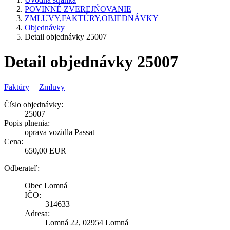
POVINNÉ ZVEREJŃOVANIE
ZMLUVY,FAKTÚRY,OBJEDNÁVKY
Objednávky
Detail objednávky 25007
Detail objednávky 25007
Faktúry
|
Zmluvy
Číslo objednávky:
25007
Popis plnenia:
oprava vozidla Passat
Cena:
650,00 EUR
Odberateľ:
Obec Lomná
IČO:
314633
Adresa:
Lomná 22, 02954 Lomná