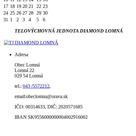
17
18
19
20
21
22
23
24
25
26
27
28
29
30
31
1
2
3
4
5
6
TELOVÝCHOVNÁ JEDNOTA DIAMOND LOMNÁ
Adresa
Obec Lomná
Lomná 22
029 54 Lomná
tel.:
043 /5572212
,
email:obeclomna@orava.sk
IČO: 00314633, DIČ: 2020571685
IBAN SK9556000000004002916002