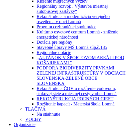
Riešenie migračných výziev
Regionálny rozvoj: ,,Výstavba miestnej
autobusovej zastávky“
Rekonštrukcia a modernizácia verejného
osvetlenia v obci Lomná
Program cezhraničnej spolupráce
Kultúrno osvetové centrum Lomná - zníženie
energetickej náročnosti
Dotácia pre regióny
Stavebné úpravy MŠ Lomná súp.č.135
Regionálne dotácie
,,ALTÁNOK V ŠPORTOVOM AREÁLI POD
KOŠARISKAMI "
PODPORA BIODIVERZITY PRVKAMI
ZELENEJ INFRAŠTRUKTÚRY V OBCIACH
SLOVENSKA-ZELENÉ OBCE
SLOVENSKA
Rekonštrukcia ČOV a rozšírenie vodovodu,
stokovej siete a miestnej cesty v obci Lomná
REKONŠTRUKCIA POĽNÝCH CIEST
Rozšírenie kapacít - Materská škola Lomná
TLAČIVÁ
Na stiahnutie
VOĽBY
Organizácie