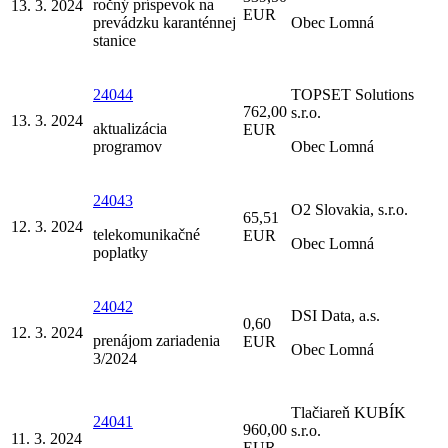
ročný príspevok na
13. 3. 2024
EUR
prevádzku karanténnej
Obec Lomná
stanice
24044
TOPSET Solutions
762,00
s.r.o.
13. 3. 2024
aktualizácia
EUR
programov
Obec Lomná
24043
O2 Slovakia, s.r.o.
65,51
12. 3. 2024
telekomunikačné
EUR
Obec Lomná
poplatky
24042
DSI Data, a.s.
0,60
12. 3. 2024
prenájom zariadenia
EUR
Obec Lomná
3/2024
Tlačiareň KUBÍK
24041
960,00
s.r.o.
11. 3. 2024
EUR