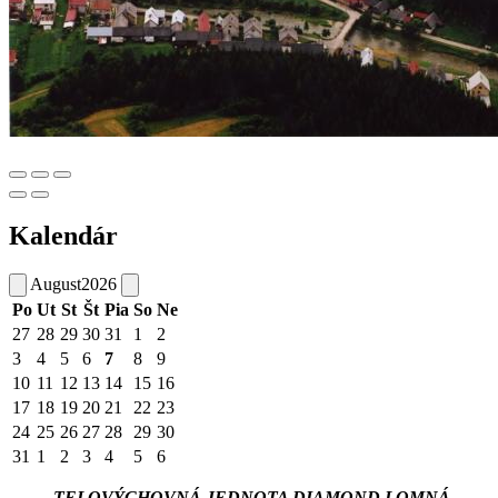
Kalendár
August
2026
Po
Ut
St
Št
Pia
So
Ne
27
28
29
30
31
1
2
3
4
5
6
7
8
9
10
11
12
13
14
15
16
17
18
19
20
21
22
23
24
25
26
27
28
29
30
31
1
2
3
4
5
6
TELOVÝCHOVNÁ JEDNOTA DIAMOND LOMNÁ