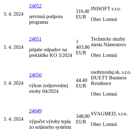
24052
INISOFT s.r.o.
110,40
3. 4. 2024
servisná podpora
EUR
Obec Lomná
programu
24051
Technicke sluzby
1
mesta Námestovo
3. 4. 2024
403,86
prijatie odpadov na
EUR
prekládke KO 3/2024
Obec Lomná
osobnyudaj.sk, s.r.o.
24050
DUETT Business
44,40
3. 4. 2024
Residence
výkon zodpovednej
EUR
osoby 04/2024
Obec Lomná
24049
SVAGMED, s.r.o.
348,00
3. 4. 2024
výpočet výroby tepla
EUR
Obec Lomná
zo solárneho systému