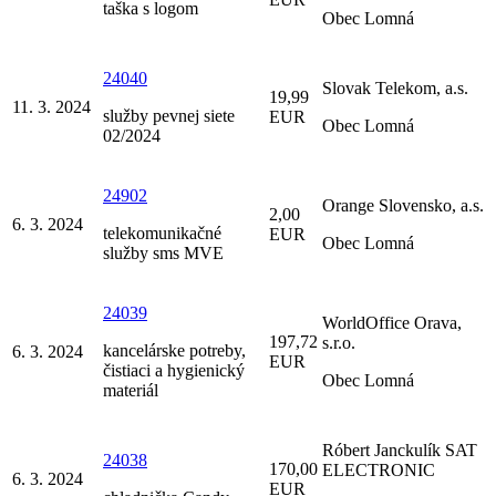
taška s logom
Obec Lomná
24040
Slovak Telekom, a.s.
19,99
11. 3. 2024
služby pevnej siete
EUR
Obec Lomná
02/2024
24902
Orange Slovensko, a.s.
2,00
6. 3. 2024
telekomunikačné
EUR
Obec Lomná
služby sms MVE
24039
WorldOffice Orava,
197,72
s.r.o.
kancelárske potreby,
6. 3. 2024
EUR
čistiaci a hygienický
Obec Lomná
materiál
Róbert Janckulík SAT
24038
170,00
ELECTRONIC
6. 3. 2024
EUR