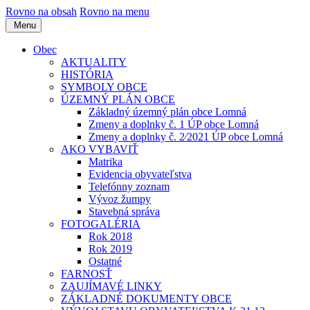
Rovno na obsah
Rovno na menu
Menu
Obec
AKTUALITY
HISTÓRIA
SYMBOLY OBCE
ÚZEMNÝ PLÁN OBCE
Základný územný plán obce Lomná
Zmeny a doplnky č. 1 ÚP obce Lomná
Zmeny a doplnky č. 2⁄2021 ÚP obce Lomná
AKO VYBAVIŤ
Matrika
Evidencia obyvateľstva
Telefónny zoznam
Vývoz žumpy
Stavebná správa
FOTOGALÉRIA
Rok 2018
Rok 2019
Ostatné
FARNOSŤ
ZAUJÍMAVÉ LINKY
ZÁKLADNÉ DOKUMENTY OBCE