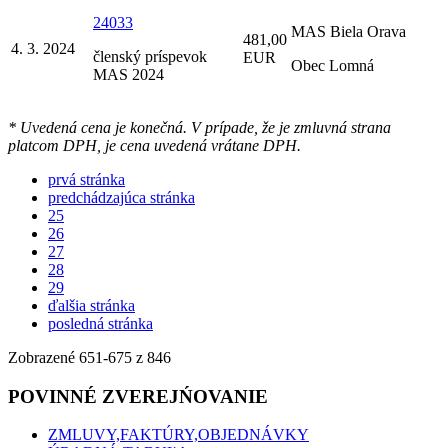
24033
MAS Biela Orava
481,00
4. 3. 2024
členský príspevok
EUR
Obec Lomná
MAS 2024
* Uvedená cena je konečná. V prípade, že je zmluvná strana
platcom DPH, je cena uvedená vrátane DPH.
prvá stránka
predchádzajúca stránka
25
26
27
28
29
ďalšia stránka
posledná stránka
Zobrazené
651
-
675
z 846
POVINNÉ ZVEREJŃOVANIE
ZMLUVY,FAKTÚRY,OBJEDNÁVKY