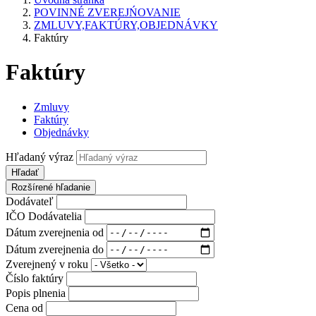
POVINNÉ ZVEREJŃOVANIE
ZMLUVY,FAKTÚRY,OBJEDNÁVKY
Faktúry
Faktúry
Zmluvy
Faktúry
Objednávky
Hľadaný výraz
Hľadať
Rozšírené hľadanie
Dodávateľ
IČO Dodávatelia
Dátum zverejnenia od
Dátum zverejnenia do
Zverejnený v roku
Číslo faktúry
Popis plnenia
Cena od