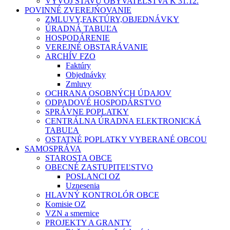
VÝVOJ STAVU OBYVATEĽSTVA K 31.12.
POVINNÉ ZVEREJŃOVANIE
ZMLUVY,FAKTÚRY,OBJEDNÁVKY
ÚRADNÁ TABUĽA
HOSPODÁRENIE
VEREJNÉ OBSTARÁVANIE
ARCHÍV FZO
Faktúry
Objednávky
Zmluvy
OCHRANA OSOBNÝCH ÚDAJOV
ODPADOVÉ HOSPODÁRSTVO
SPRÁVNE POPLATKY
CENTRÁLNA ÚRADNA ELEKTRONICKÁ
TABUĽA
OSTATNÉ POPLATKY VYBERANÉ OBCOU
SAMOSPRÁVA
STAROSTA OBCE
OBECNÉ ZASTUPITEĽSTVO
POSLANCI OZ
Uznesenia
HLAVNÝ KONTROLÓR OBCE
Komisie OZ
VZN a smernice
PROJEKTY A GRANTY