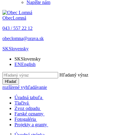
Napíšte nám
Obec
Lomná
043 / 557 22 12
obeclomna@orava.sk
SK
Slovensky
SK
Slovensky
EN
English
Hľadaný výraz
Hľadať
rozšírené vyhľadávanie
Úradná tabuľa
Tlačivá
Zvoz odpadu
Farské oznamy
Fotogaléria
Projekty a granty
Úvodná stránka