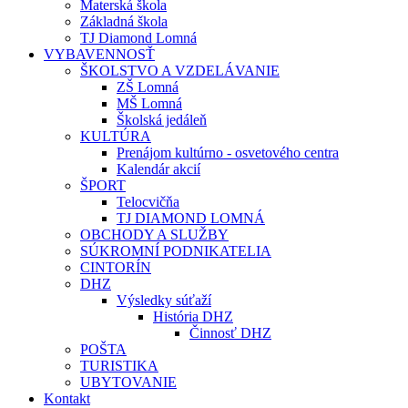
Materská škola
Základná škola
TJ Diamond Lomná
VYBAVENNOSŤ
ŠKOLSTVO A VZDELÁVANIE
ZŠ Lomná
MŠ Lomná
Školská jedáleň
KULTÚRA
Prenájom kultúrno - osvetového centra
Kalendár akcií
ŠPORT
Telocvičňa
TJ DIAMOND LOMNÁ
OBCHODY A SLUŽBY
SÚKROMNÍ PODNIKATELIA
CINTORÍN
DHZ
Výsledky súťaží
História DHZ
Činnosť DHZ
POŠTA
TURISTIKA
UBYTOVANIE
Kontakt