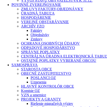
VÝVOJ STAVU OBYVATEĽSTVA K 31.12.
POVINNÉ ZVEREJŃOVANIE
ZMLUVY,FAKTÚRY,OBJEDNÁVKY
ÚRADNÁ TABUĽA
HOSPODÁRENIE
VEREJNÉ OBSTARÁVANIE
ARCHÍV FZO
Faktúry
Objednávky
Zmluvy
OCHRANA OSOBNÝCH ÚDAJOV
ODPADOVÉ HOSPODÁRSTVO
SPRÁVNE POPLATKY
CENTRÁLNA ÚRADNA ELEKTRONICKÁ TABU
OSTATNÉ POPLATKY VYBERANÉ OBCOU
SAMOSPRÁVA
STAROSTA OBCE
OBECNÉ ZASTUPITEĽSTVO
POSLANCI OZ
Uznesenia
HLAVNÝ KONTROLÓR OBCE
Komisie OZ
VZN a smernice
PROJEKTY A GRANTY
Riešenie migračných výziev