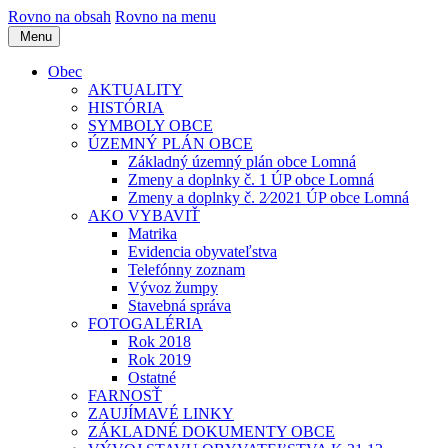
Rovno na obsah
Rovno na menu
Menu
Obec
AKTUALITY
HISTÓRIA
SYMBOLY OBCE
ÚZEMNÝ PLÁN OBCE
Základný územný plán obce Lomná
Zmeny a doplnky č. 1 ÚP obce Lomná
Zmeny a doplnky č. 2⁄2021 ÚP obce Lomná
AKO VYBAVIŤ
Matrika
Evidencia obyvateľstva
Telefónny zoznam
Vývoz žumpy
Stavebná správa
FOTOGALÉRIA
Rok 2018
Rok 2019
Ostatné
FARNOSŤ
ZAUJÍMAVÉ LINKY
ZÁKLADNÉ DOKUMENTY OBCE