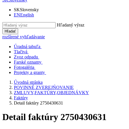
SK
Slovensky
EN
English
Hľadaný výraz
Hľadať
rozšírené vyhľadávanie
Úradná tabuľa
Tlačivá
Zvoz odpadu
Farské oznamy
Fotogaléria
Projekty a granty
Úvodná stránka
POVINNÉ ZVEREJŃOVANIE
ZMLUVY,FAKTÚRY,OBJEDNÁVKY
Faktúry
Detail faktúry 2750430631
Detail faktúry 2750430631