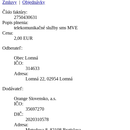
Zmluvy
|
Objednávky
Číslo faktúry:
2750430631
Popis plnenia:
telekomunikačné služby sms MVE
Cena:
2,00 EUR
Odberateľ:
Obec Lomná
IČO:
314633
Adresa:
Lomná 22, 02954 Lomná
Dodávateľ:
Orange Slovensko, a.s.
IČO:
35697270
DIČ:
2020310578
Adresa:
Metodova 8, 82108 Bratislava