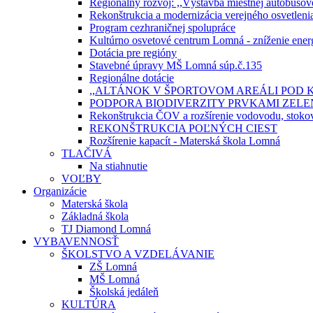
Regionálny rozvoj: ,,Výstavba miestnej autobusov
Rekonštrukcia a modernizácia verejného osvetlen
Program cezhraničnej spolupráce
Kultúrno osvetové centrum Lomná - zníženie energ
Dotácia pre regióny
Stavebné úpravy MŠ Lomná súp.č.135
Regionálne dotácie
,,ALTÁNOK V ŠPORTOVOM AREÁLI POD 
PODPORA BIODIVERZITY PRVKAMI ZEL
Rekonštrukcia ČOV a rozšírenie vodovodu, stokove
REKONŠTRUKCIA POĽNÝCH CIEST
Rozšírenie kapacít - Materská škola Lomná
TLAČIVÁ
Na stiahnutie
VOĽBY
Organizácie
Materská škola
Základná škola
TJ Diamond Lomná
VYBAVENNOSŤ
ŠKOLSTVO A VZDELÁVANIE
ZŠ Lomná
MŠ Lomná
Školská jedáleň
KULTÚRA