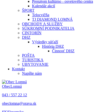
Prenájom kultúrno - osvetového centra
Kalendár akcií
ŠPORT
Telocvičňa
TJ DIAMOND LOMNÁ
OBCHODY A SLUŽBY
SÚKROMNÍ PODNIKATELIA
CINTORÍN
DHZ
Výsledky súťaží
História DHZ
Činnosť DHZ
POŠTA
TURISTIKA
UBYTOVANIE
Kontakt
Napíšte nám
Obec
Lomná
043 / 557 22 12
obeclomna@orava.sk
SK
Slovensky