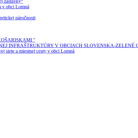
ej zastávky“
ia v obci Lomná
etickej náročnosti
KOŠARISKAMI "
ENEJ INFRAŠTRUKTÚRY V OBCIACH SLOVENSKA-ZELENÉ
j siete a miestnej cesty v obci Lomná