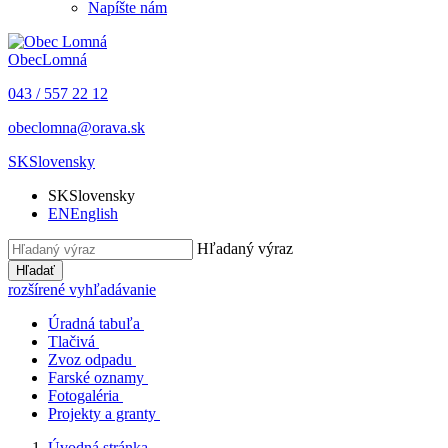
Napíšte nám
Obec
Lomná
043 / 557 22 12
obeclomna@orava.sk
SK
Slovensky
SK
Slovensky
EN
English
Hľadaný výraz
Hľadať
rozšírené vyhľadávanie
Úradná tabuľa
Tlačivá
Zvoz odpadu
Farské oznamy
Fotogaléria
Projekty a granty
Úvodná stránka