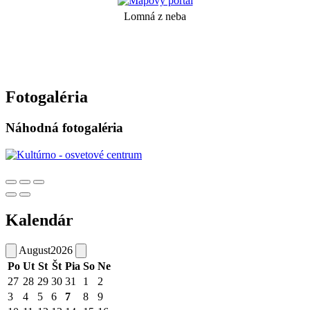
Lomná z neba
Fotogaléria
Náhodná fotogaléria
Kalendár
August
2026
Po
Ut
St
Št
Pia
So
Ne
27
28
29
30
31
1
2
3
4
5
6
7
8
9