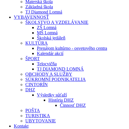
Materská škola
Základná škola
TJ Diamond Lomná
VYBAVENNOSŤ
ŠKOLSTVO A VZDELÁVANIE
ZŠ Lomná
MŠ Lomná
Školská jedáleň
KULTÚRA
Prenájom kultúrno - osvetového centra
Kalendár akcií
ŠPORT
Telocvičňa
TJ DIAMOND LOMNÁ
OBCHODY A SLUŽBY
SÚKROMNÍ PODNIKATELIA
CINTORÍN
DHZ
Výsledky súťaží
História DHZ
Činnosť DHZ
POŠTA
TURISTIKA
UBYTOVANIE
Kontakt