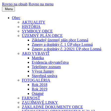
Rovno na obsah
Rovno na menu
Menu
Obec
AKTUALITY
HISTÓRIA
SYMBOLY OBCE
ÚZEMNÝ PLÁN OBCE
Základný územný plán obce Lomná
Zmeny a doplnky č. 1 ÚP obce Lomná
Zmeny a doplnky č. 2⁄2021 ÚP obce Lomná
AKO VYBAVIŤ
Matrika
Evidencia obyvateľstva
Telefónny zoznam
Vývoz žumpy
Stavebná správa
FOTOGALÉRIA
Rok 2018
Rok 2019
Ostatné
FARNOSŤ
ZAUJÍMAVÉ LINKY
ZÁKLADNÉ DOKUMENTY OBCE