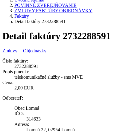
POVINNÉ ZVEREJŃOVANIE
ZMLUVY,FAKTÚRY,OBJEDNÁVKY
Faktúry
Detail faktúry 2732288591
Detail faktúry 2732288591
Zmluvy
|
Objednávky
Číslo faktúry:
2732288591
Popis plnenia:
telekomunikačné služby - sms MVE
Cena:
2,00 EUR
Odberateľ:
Obec Lomná
IČO:
314633
Adresa:
Lomná 22, 02954 Lomná