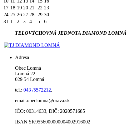
10
11
12
13
14
15
16
17
18
19
20
21
22
23
24
25
26
27
28
29
30
31
1
2
3
4
5
6
TELOVÝCHOVNÁ JEDNOTA DIAMOND LOMNÁ
Adresa
Obec Lomná
Lomná 22
029 54 Lomná
tel.:
043 /5572212
,
email:obeclomna@orava.sk
IČO: 00314633, DIČ: 2020571685
IBAN SK9556000000004002916002