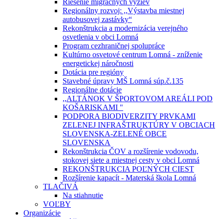
Riešenie migračných výziev
Regionálny rozvoj: ,,Výstavba miestnej
autobusovej zastávky“
Rekonštrukcia a modernizácia verejného
osvetlenia v obci Lomná
Program cezhraničnej spolupráce
Kultúrno osvetové centrum Lomná - zníženie
energetickej náročnosti
Dotácia pre regióny
Stavebné úpravy MŠ Lomná súp.č.135
Regionálne dotácie
,,ALTÁNOK V ŠPORTOVOM AREÁLI POD
KOŠARISKAMI "
PODPORA BIODIVERZITY PRVKAMI
ZELENEJ INFRAŠTRUKTÚRY V OBCIACH
SLOVENSKA-ZELENÉ OBCE
SLOVENSKA
Rekonštrukcia ČOV a rozšírenie vodovodu,
stokovej siete a miestnej cesty v obci Lomná
REKONŠTRUKCIA POĽNÝCH CIEST
Rozšírenie kapacít - Materská škola Lomná
TLAČIVÁ
Na stiahnutie
VOĽBY
Organizácie