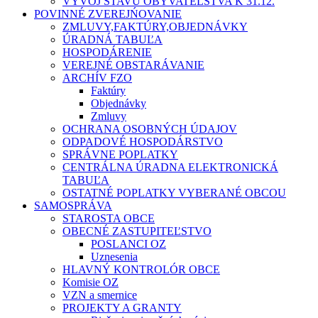
VÝVOJ STAVU OBYVATEĽSTVA K 31.12.
POVINNÉ ZVEREJŃOVANIE
ZMLUVY,FAKTÚRY,OBJEDNÁVKY
ÚRADNÁ TABUĽA
HOSPODÁRENIE
VEREJNÉ OBSTARÁVANIE
ARCHÍV FZO
Faktúry
Objednávky
Zmluvy
OCHRANA OSOBNÝCH ÚDAJOV
ODPADOVÉ HOSPODÁRSTVO
SPRÁVNE POPLATKY
CENTRÁLNA ÚRADNA ELEKTRONICKÁ
TABUĽA
OSTATNÉ POPLATKY VYBERANÉ OBCOU
SAMOSPRÁVA
STAROSTA OBCE
OBECNÉ ZASTUPITEĽSTVO
POSLANCI OZ
Uznesenia
HLAVNÝ KONTROLÓR OBCE
Komisie OZ
VZN a smernice
PROJEKTY A GRANTY