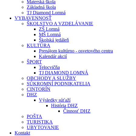
Materská škola
Základná škola
TJ Diamond Lomná
VYBAVENNOSŤ
ŠKOLSTVO A VZDELÁVANIE
ZŠ Lomná
MŠ Lomná
Školská jedáleň
KULTÚRA
Prenájom kultúrno - osvetového centra
Kalendár akcií
ŠPORT
Telocvičňa
TJ DIAMOND LOMNÁ
OBCHODY A SLUŽBY
SÚKROMNÍ PODNIKATELIA
CINTORÍN
DHZ
Výsledky súťaží
História DHZ
Činnosť DHZ
POŠTA
TURISTIKA
UBYTOVANIE
Kontakt