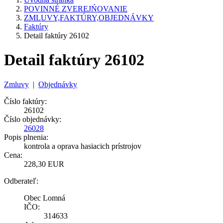
POVINNÉ ZVEREJŃOVANIE
ZMLUVY,FAKTÚRY,OBJEDNÁVKY
Faktúry
Detail faktúry 26102
Detail faktúry 26102
Zmluvy
|
Objednávky
Číslo faktúry:
26102
Číslo objednávky:
26028
Popis plnenia:
kontrola a oprava hasiacich prístrojov
Cena:
228,30 EUR
Odberateľ:
Obec Lomná
IČO:
314633