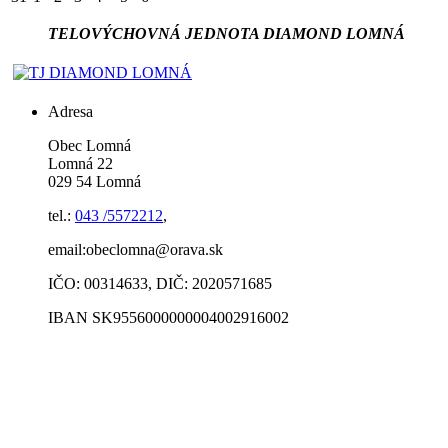
TELOVÝCHOVNÁ JEDNOTA DIAMOND LOMNÁ
Adresa
Obec Lomná
Lomná 22
029 54 Lomná
tel.:
043 /5572212
,
email:obeclomna@orava.sk
IČO: 00314633, DIČ: 2020571685
IBAN SK9556000000004002916002