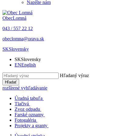
Napíšte nám
Obec
Lomná
043 / 557 22 12
obeclomna@orava.sk
SK
Slovensky
SK
Slovensky
EN
English
Hľadaný výraz
Hľadať
rozšírené vyhľadávanie
Úradná tabuľa
Tlačivá
Zvoz odpadu
Farské oznamy
Fotogaléria
Projekty a granty
Úvodná stránka