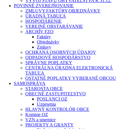
VÝVOJ STAVU OBYVATEĽSTVA K 31.12.
POVINNÉ ZVEREJŃOVANIE
ZMLUVY,FAKTÚRY,OBJEDNÁVKY
ÚRADNÁ TABUĽA
HOSPODÁRENIE
VEREJNÉ OBSTARÁVANIE
ARCHÍV FZO
Faktúry
Objednávky
Zmluvy
OCHRANA OSOBNÝCH ÚDAJOV
ODPADOVÉ HOSPODÁRSTVO
SPRÁVNE POPLATKY
CENTRÁLNA ÚRADNA ELEKTRONICKÁ
TABUĽA
OSTATNÉ POPLATKY VYBERANÉ OBCOU
SAMOSPRÁVA
STAROSTA OBCE
OBECNÉ ZASTUPITEĽSTVO
POSLANCI OZ
Uznesenia
HLAVNÝ KONTROLÓR OBCE
Komisie OZ
VZN a smernice
PROJEKTY A GRANTY