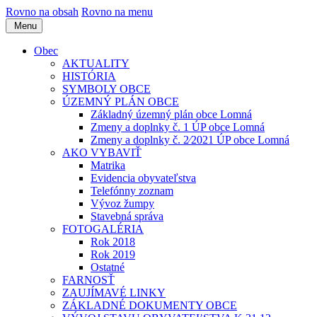
Rovno na obsah
Rovno na menu
Menu
Obec
AKTUALITY
HISTÓRIA
SYMBOLY OBCE
ÚZEMNÝ PLÁN OBCE
Základný územný plán obce Lomná
Zmeny a doplnky č. 1 ÚP obce Lomná
Zmeny a doplnky č. 2⁄2021 ÚP obce Lomná
AKO VYBAVIŤ
Matrika
Evidencia obyvateľstva
Telefónny zoznam
Vývoz žumpy
Stavebná správa
FOTOGALÉRIA
Rok 2018
Rok 2019
Ostatné
FARNOSŤ
ZAUJÍMAVÉ LINKY
ZÁKLADNÉ DOKUMENTY OBCE