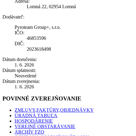
Adresa:
Lomná 22, 02954 Lomná
Dodávateľ:
Pyroteam Group+, s.r.o.
IČO:
46853596
DIČ:
2023618498
Dátum doručenia:
1. 6. 2026
Dátum splatnosti:
Neuvedené
Dátum zverejnenia:
1. 6. 2026
POVINNÉ ZVEREJŃOVANIE
ZMLUVY,FAKTÚRY,OBJEDNÁVKY
ÚRADNÁ TABUĽA
HOSPODÁRENIE
VEREJNÉ OBSTARÁVANIE
ARCHÍV FZO