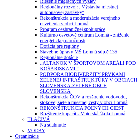
Riešenie migračných výziev
Regionálny rozvoj: ,,Výstavba miestnej
autobusovej zastávky“
Rekonštrukcia a modernizácia verejného
osvetlenia v obci Lomná
Program cezhraničnej spolupráce
Kultúrno osvetové centrum Lomná - zníženie
energetickej náročnosti
Dotácia pre regióny
Stavebné úpravy MŠ Lomná súp.č.135
Regionálne dotácie
,,ALTÁNOK V ŠPORTOVOM AREÁLI POD
KOŠARISKAMI "
PODPORA BIODIVERZITY PRVKAMI
ZELENEJ INFRAŠTRUKTÚRY V OBCIACH
SLOVENSKA-ZELENÉ OBCE
SLOVENSKA
Rekonštrukcia ČOV a rozšírenie vodovodu,
stokovej siete a miestnej cesty v obci Lomná
REKONŠTRUKCIA POĽNÝCH CIEST
Rozšírenie kapacít - Materská škola Lomná
TLAČIVÁ
Na stiahnutie
VOĽBY
Organizácie