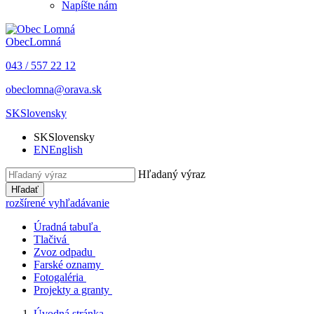
Napíšte nám
Obec
Lomná
043 / 557 22 12
obeclomna@orava.sk
SK
Slovensky
SK
Slovensky
EN
English
Hľadaný výraz
Hľadať
rozšírené vyhľadávanie
Úradná tabuľa
Tlačivá
Zvoz odpadu
Farské oznamy
Fotogaléria
Projekty a granty
Úvodná stránka