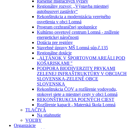
Riešenie migračných výziev
Regionálny rozvoj: ,,Výstavba miestnej
autobusovej zastávky“
Rekonštrukcia a modernizácia verejného
osvetlenia v obci Lomná
Program cezhraničnej spolupráce
Kultúrno osvetové centrum Lomná - zníženie
energetickej náročnosti
Dotácia pre regióny
Stavebné úpravy MŠ Lomná súp.č.135
Regionálne dotácie
,,ALTÁNOK V ŠPORTOVOM AREÁLI POD
KOŠARISKAMI "
PODPORA BIODIVERZITY PRVKAMI
ZELENEJ INFRAŠTRUKTÚRY V OBCIACH
SLOVENSKA-ZELENÉ OBCE
SLOVENSKA
Rekonštrukcia ČOV a rozšírenie vodovodu,
stokovej siete a miestnej cesty v obci Lomná
REKONŠTRUKCIA POĽNÝCH CIEST
Rozšírenie kapacít - Materská škola Lomná
TLAČIVÁ
Na stiahnutie
VOĽBY
Organizácie