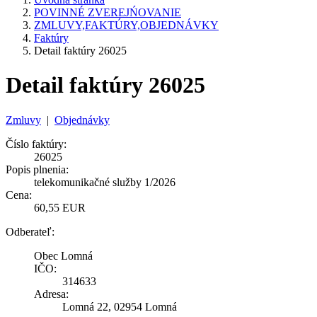
POVINNÉ ZVEREJŃOVANIE
ZMLUVY,FAKTÚRY,OBJEDNÁVKY
Faktúry
Detail faktúry 26025
Detail faktúry 26025
Zmluvy
|
Objednávky
Číslo faktúry:
26025
Popis plnenia:
telekomunikačné služby 1/2026
Cena:
60,55 EUR
Odberateľ:
Obec Lomná
IČO:
314633
Adresa:
Lomná 22, 02954 Lomná