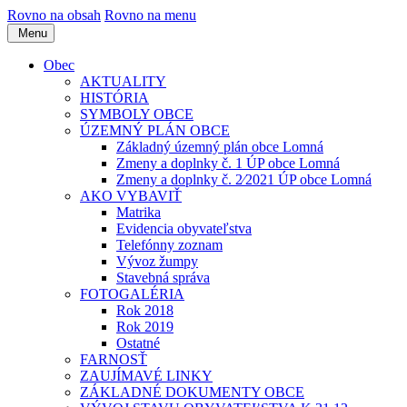
Rovno na obsah
Rovno na menu
Menu
Obec
AKTUALITY
HISTÓRIA
SYMBOLY OBCE
ÚZEMNÝ PLÁN OBCE
Základný územný plán obce Lomná
Zmeny a doplnky č. 1 ÚP obce Lomná
Zmeny a doplnky č. 2⁄2021 ÚP obce Lomná
AKO VYBAVIŤ
Matrika
Evidencia obyvateľstva
Telefónny zoznam
Vývoz žumpy
Stavebná správa
FOTOGALÉRIA
Rok 2018
Rok 2019
Ostatné
FARNOSŤ
ZAUJÍMAVÉ LINKY
ZÁKLADNÉ DOKUMENTY OBCE