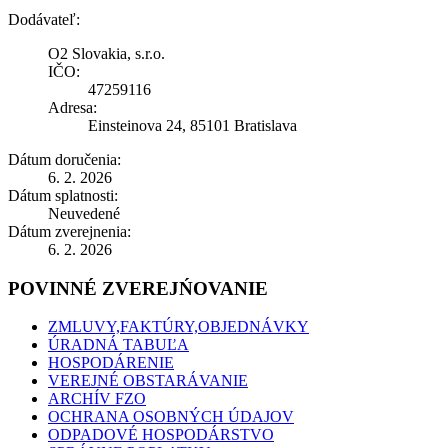
Dodávateľ:
O2 Slovakia, s.r.o.
IČO:
47259116
Adresa:
Einsteinova 24, 85101 Bratislava
Dátum doručenia:
6. 2. 2026
Dátum splatnosti:
Neuvedené
Dátum zverejnenia:
6. 2. 2026
POVINNÉ ZVEREJŃOVANIE
ZMLUVY,FAKTÚRY,OBJEDNÁVKY
ÚRADNÁ TABUĽA
HOSPODÁRENIE
VEREJNÉ OBSTARÁVANIE
ARCHÍV FZO
OCHRANA OSOBNÝCH ÚDAJOV
ODPADOVÉ HOSPODÁRSTVO