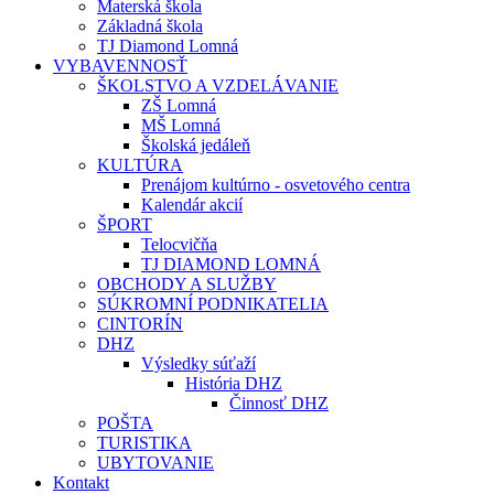
Materská škola
Základná škola
TJ Diamond Lomná
VYBAVENNOSŤ
ŠKOLSTVO A VZDELÁVANIE
ZŠ Lomná
MŠ Lomná
Školská jedáleň
KULTÚRA
Prenájom kultúrno - osvetového centra
Kalendár akcií
ŠPORT
Telocvičňa
TJ DIAMOND LOMNÁ
OBCHODY A SLUŽBY
SÚKROMNÍ PODNIKATELIA
CINTORÍN
DHZ
Výsledky súťaží
História DHZ
Činnosť DHZ
POŠTA
TURISTIKA
UBYTOVANIE
Kontakt