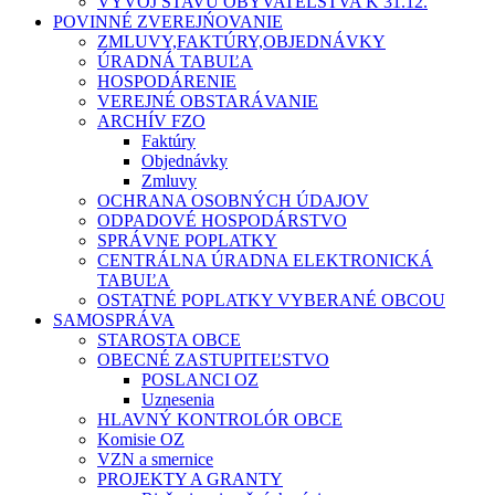
VÝVOJ STAVU OBYVATEĽSTVA K 31.12.
POVINNÉ ZVEREJŃOVANIE
ZMLUVY,FAKTÚRY,OBJEDNÁVKY
ÚRADNÁ TABUĽA
HOSPODÁRENIE
VEREJNÉ OBSTARÁVANIE
ARCHÍV FZO
Faktúry
Objednávky
Zmluvy
OCHRANA OSOBNÝCH ÚDAJOV
ODPADOVÉ HOSPODÁRSTVO
SPRÁVNE POPLATKY
CENTRÁLNA ÚRADNA ELEKTRONICKÁ
TABUĽA
OSTATNÉ POPLATKY VYBERANÉ OBCOU
SAMOSPRÁVA
STAROSTA OBCE
OBECNÉ ZASTUPITEĽSTVO
POSLANCI OZ
Uznesenia
HLAVNÝ KONTROLÓR OBCE
Komisie OZ
VZN a smernice
PROJEKTY A GRANTY