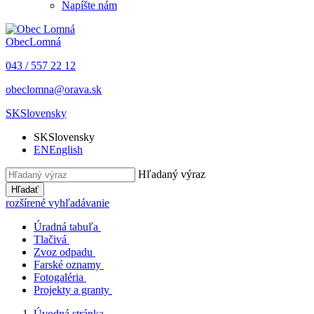
Napíšte nám
Obec
Lomná
043 / 557 22 12
obeclomna@orava.sk
SK
Slovensky
SK
Slovensky
EN
English
Hľadaný výraz
Hľadať
rozšírené vyhľadávanie
Úradná tabuľa
Tlačivá
Zvoz odpadu
Farské oznamy
Fotogaléria
Projekty a granty
Úvodná stránka