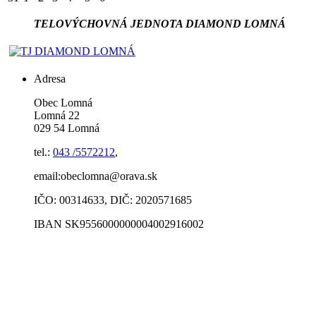
TELOVÝCHOVNÁ JEDNOTA DIAMOND LOMNÁ
Adresa
Obec Lomná
Lomná 22
029 54 Lomná
tel.:
043 /5572212
,
email:obeclomna@orava.sk
IČO: 00314633, DIČ: 2020571685
IBAN SK9556000000004002916002