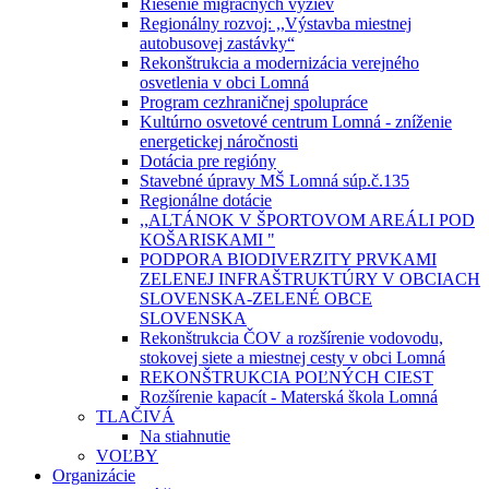
Riešenie migračných výziev
Regionálny rozvoj: ,,Výstavba miestnej
autobusovej zastávky“
Rekonštrukcia a modernizácia verejného
osvetlenia v obci Lomná
Program cezhraničnej spolupráce
Kultúrno osvetové centrum Lomná - zníženie
energetickej náročnosti
Dotácia pre regióny
Stavebné úpravy MŠ Lomná súp.č.135
Regionálne dotácie
,,ALTÁNOK V ŠPORTOVOM AREÁLI POD
KOŠARISKAMI "
PODPORA BIODIVERZITY PRVKAMI
ZELENEJ INFRAŠTRUKTÚRY V OBCIACH
SLOVENSKA-ZELENÉ OBCE
SLOVENSKA
Rekonštrukcia ČOV a rozšírenie vodovodu,
stokovej siete a miestnej cesty v obci Lomná
REKONŠTRUKCIA POĽNÝCH CIEST
Rozšírenie kapacít - Materská škola Lomná
TLAČIVÁ
Na stiahnutie
VOĽBY
Organizácie