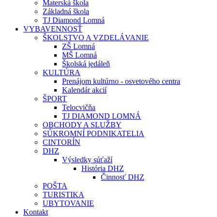
Materská škola
Základná škola
TJ Diamond Lomná
VYBAVENNOSŤ
ŠKOLSTVO A VZDELÁVANIE
ZŠ Lomná
MŠ Lomná
Školská jedáleň
KULTÚRA
Prenájom kultúrno - osvetového centra
Kalendár akcií
ŠPORT
Telocvičňa
TJ DIAMOND LOMNÁ
OBCHODY A SLUŽBY
SÚKROMNÍ PODNIKATELIA
CINTORÍN
DHZ
Výsledky súťaží
História DHZ
Činnosť DHZ
POŠTA
TURISTIKA
UBYTOVANIE
Kontakt