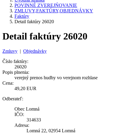
POVINNÉ ZVEREJŃOVANIE
ZMLUVY,FAKTÚRY,OBJEDNÁVKY
Faktúry
Detail faktúry 26020
Detail faktúry 26020
Zmluvy
|
Objednávky
Číslo faktúry:
26020
Popis plnenia:
verejný prenos hudby vo verejnom rozhlase
Cena:
49,20 EUR
Odberateľ:
Obec Lomná
IČO:
314633
Adresa:
Lomná 22, 02954 Lomná