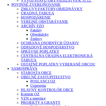
VÝVOJ STAVU OBYVATEĽSTVA K 31.12.
POVINNÉ ZVEREJŃOVANIE
ZMLUVY,FAKTÚRY,OBJEDNÁVKY
ÚRADNÁ TABUĽA
HOSPODÁRENIE
VEREJNÉ OBSTARÁVANIE
ARCHÍV FZO
Faktúry
Objednávky
Zmluvy
OCHRANA OSOBNÝCH ÚDAJOV
ODPADOVÉ HOSPODÁRSTVO
SPRÁVNE POPLATKY
CENTRÁLNA ÚRADNA ELEKTRONICKÁ
TABUĽA
OSTATNÉ POPLATKY VYBERANÉ OBCOU
SAMOSPRÁVA
STAROSTA OBCE
OBECNÉ ZASTUPITEĽSTVO
POSLANCI OZ
Uznesenia
HLAVNÝ KONTROLÓR OBCE
Komisie OZ
VZN a smernice
PROJEKTY A GRANTY