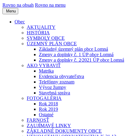
Rovno na obsah
Rovno na menu
Menu
Obec
AKTUALITY
HISTÓRIA
SYMBOLY OBCE
ÚZEMNÝ PLÁN OBCE
Základný územný plán obce Lomná
Zmeny a doplnky č. 1 ÚP obce Lomná
Zmeny a doplnky č. 2⁄2021 ÚP obce Lomná
AKO VYBAVIŤ
Matrika
Evidencia obyvateľstva
Telefónny zoznam
Vývoz žumpy
Stavebná správa
FOTOGALÉRIA
Rok 2018
Rok 2019
Ostatné
FARNOSŤ
ZAUJÍMAVÉ LINKY
ZÁKLADNÉ DOKUMENTY OBCE