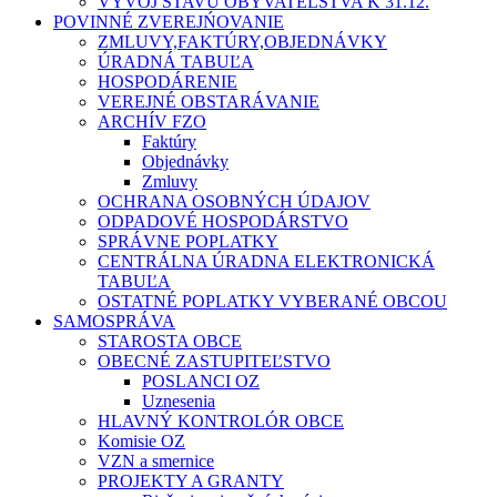
VÝVOJ STAVU OBYVATEĽSTVA K 31.12.
POVINNÉ ZVEREJŃOVANIE
ZMLUVY,FAKTÚRY,OBJEDNÁVKY
ÚRADNÁ TABUĽA
HOSPODÁRENIE
VEREJNÉ OBSTARÁVANIE
ARCHÍV FZO
Faktúry
Objednávky
Zmluvy
OCHRANA OSOBNÝCH ÚDAJOV
ODPADOVÉ HOSPODÁRSTVO
SPRÁVNE POPLATKY
CENTRÁLNA ÚRADNA ELEKTRONICKÁ
TABUĽA
OSTATNÉ POPLATKY VYBERANÉ OBCOU
SAMOSPRÁVA
STAROSTA OBCE
OBECNÉ ZASTUPITEĽSTVO
POSLANCI OZ
Uznesenia
HLAVNÝ KONTROLÓR OBCE
Komisie OZ
VZN a smernice
PROJEKTY A GRANTY