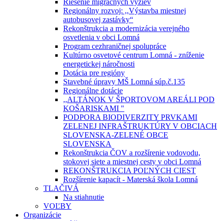
Riešenie migračných výziev
Regionálny rozvoj: ,,Výstavba miestnej
autobusovej zastávky“
Rekonštrukcia a modernizácia verejného
osvetlenia v obci Lomná
Program cezhraničnej spolupráce
Kultúrno osvetové centrum Lomná - zníženie
energetickej náročnosti
Dotácia pre regióny
Stavebné úpravy MŠ Lomná súp.č.135
Regionálne dotácie
,,ALTÁNOK V ŠPORTOVOM AREÁLI POD
KOŠARISKAMI "
PODPORA BIODIVERZITY PRVKAMI
ZELENEJ INFRAŠTRUKTÚRY V OBCIACH
SLOVENSKA-ZELENÉ OBCE
SLOVENSKA
Rekonštrukcia ČOV a rozšírenie vodovodu,
stokovej siete a miestnej cesty v obci Lomná
REKONŠTRUKCIA POĽNÝCH CIEST
Rozšírenie kapacít - Materská škola Lomná
TLAČIVÁ
Na stiahnutie
VOĽBY
Organizácie