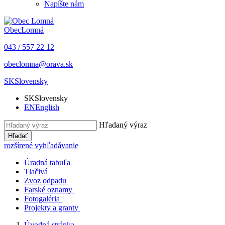
Napíšte nám
Obec
Lomná
043 / 557 22 12
obeclomna@orava.sk
SK
Slovensky
SK
Slovensky
EN
English
Hľadaný výraz
Hľadať
rozšírené vyhľadávanie
Úradná tabuľa
Tlačivá
Zvoz odpadu
Farské oznamy
Fotogaléria
Projekty a granty
Úvodná stránka