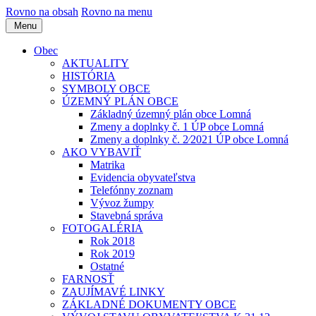
Rovno na obsah
Rovno na menu
Menu
Obec
AKTUALITY
HISTÓRIA
SYMBOLY OBCE
ÚZEMNÝ PLÁN OBCE
Základný územný plán obce Lomná
Zmeny a doplnky č. 1 ÚP obce Lomná
Zmeny a doplnky č. 2⁄2021 ÚP obce Lomná
AKO VYBAVIŤ
Matrika
Evidencia obyvateľstva
Telefónny zoznam
Vývoz žumpy
Stavebná správa
FOTOGALÉRIA
Rok 2018
Rok 2019
Ostatné
FARNOSŤ
ZAUJÍMAVÉ LINKY
ZÁKLADNÉ DOKUMENTY OBCE