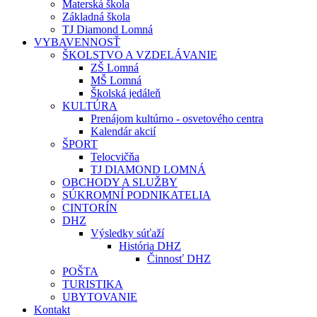
Materská škola
Základná škola
TJ Diamond Lomná
VYBAVENNOSŤ
ŠKOLSTVO A VZDELÁVANIE
ZŠ Lomná
MŠ Lomná
Školská jedáleň
KULTÚRA
Prenájom kultúrno - osvetového centra
Kalendár akcií
ŠPORT
Telocvičňa
TJ DIAMOND LOMNÁ
OBCHODY A SLUŽBY
SÚKROMNÍ PODNIKATELIA
CINTORÍN
DHZ
Výsledky súťaží
História DHZ
Činnosť DHZ
POŠTA
TURISTIKA
UBYTOVANIE
Kontakt