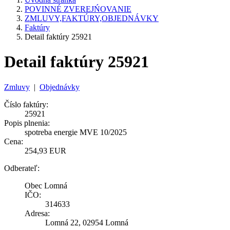
POVINNÉ ZVEREJŃOVANIE
ZMLUVY,FAKTÚRY,OBJEDNÁVKY
Faktúry
Detail faktúry 25921
Detail faktúry 25921
Zmluvy
|
Objednávky
Číslo faktúry:
25921
Popis plnenia:
spotreba energie MVE 10/2025
Cena:
254,93 EUR
Odberateľ:
Obec Lomná
IČO:
314633
Adresa:
Lomná 22, 02954 Lomná