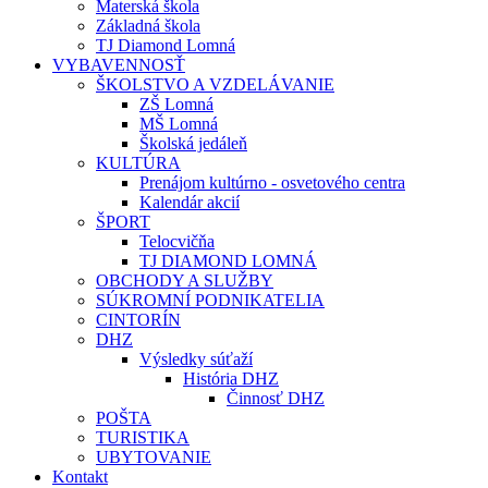
Materská škola
Základná škola
TJ Diamond Lomná
VYBAVENNOSŤ
ŠKOLSTVO A VZDELÁVANIE
ZŠ Lomná
MŠ Lomná
Školská jedáleň
KULTÚRA
Prenájom kultúrno - osvetového centra
Kalendár akcií
ŠPORT
Telocvičňa
TJ DIAMOND LOMNÁ
OBCHODY A SLUŽBY
SÚKROMNÍ PODNIKATELIA
CINTORÍN
DHZ
Výsledky súťaží
História DHZ
Činnosť DHZ
POŠTA
TURISTIKA
UBYTOVANIE
Kontakt