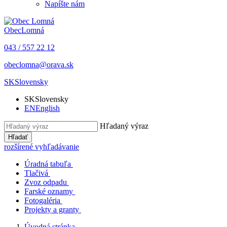
Napíšte nám
Obec
Lomná
043 / 557 22 12
obeclomna@orava.sk
SK
Slovensky
SK
Slovensky
EN
English
Hľadaný výraz
Hľadať
rozšírené vyhľadávanie
Úradná tabuľa
Tlačivá
Zvoz odpadu
Farské oznamy
Fotogaléria
Projekty a granty
Úvodná stránka