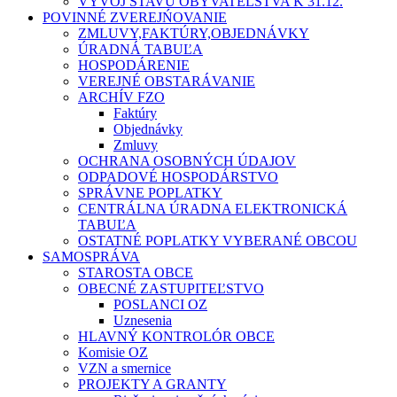
VÝVOJ STAVU OBYVATEĽSTVA K 31.12.
POVINNÉ ZVEREJŃOVANIE
ZMLUVY,FAKTÚRY,OBJEDNÁVKY
ÚRADNÁ TABUĽA
HOSPODÁRENIE
VEREJNÉ OBSTARÁVANIE
ARCHÍV FZO
Faktúry
Objednávky
Zmluvy
OCHRANA OSOBNÝCH ÚDAJOV
ODPADOVÉ HOSPODÁRSTVO
SPRÁVNE POPLATKY
CENTRÁLNA ÚRADNA ELEKTRONICKÁ
TABUĽA
OSTATNÉ POPLATKY VYBERANÉ OBCOU
SAMOSPRÁVA
STAROSTA OBCE
OBECNÉ ZASTUPITEĽSTVO
POSLANCI OZ
Uznesenia
HLAVNÝ KONTROLÓR OBCE
Komisie OZ
VZN a smernice
PROJEKTY A GRANTY