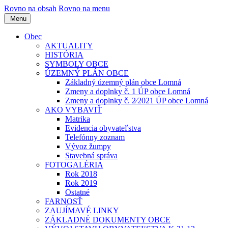
Rovno na obsah
Rovno na menu
Menu
Obec
AKTUALITY
HISTÓRIA
SYMBOLY OBCE
ÚZEMNÝ PLÁN OBCE
Základný územný plán obce Lomná
Zmeny a doplnky č. 1 ÚP obce Lomná
Zmeny a doplnky č. 2⁄2021 ÚP obce Lomná
AKO VYBAVIŤ
Matrika
Evidencia obyvateľstva
Telefónny zoznam
Vývoz žumpy
Stavebná správa
FOTOGALÉRIA
Rok 2018
Rok 2019
Ostatné
FARNOSŤ
ZAUJÍMAVÉ LINKY
ZÁKLADNÉ DOKUMENTY OBCE