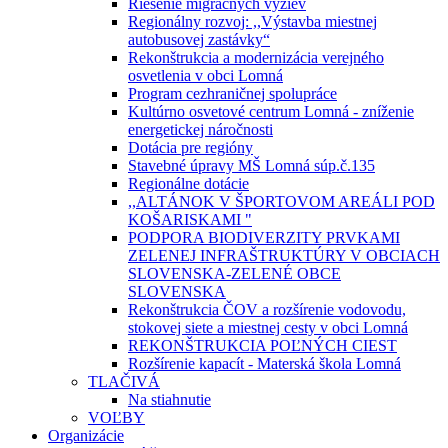
Riešenie migračných výziev
Regionálny rozvoj: ,,Výstavba miestnej
autobusovej zastávky“
Rekonštrukcia a modernizácia verejného
osvetlenia v obci Lomná
Program cezhraničnej spolupráce
Kultúrno osvetové centrum Lomná - zníženie
energetickej náročnosti
Dotácia pre regióny
Stavebné úpravy MŠ Lomná súp.č.135
Regionálne dotácie
,,ALTÁNOK V ŠPORTOVOM AREÁLI POD
KOŠARISKAMI "
PODPORA BIODIVERZITY PRVKAMI
ZELENEJ INFRAŠTRUKTÚRY V OBCIACH
SLOVENSKA-ZELENÉ OBCE
SLOVENSKA
Rekonštrukcia ČOV a rozšírenie vodovodu,
stokovej siete a miestnej cesty v obci Lomná
REKONŠTRUKCIA POĽNÝCH CIEST
Rozšírenie kapacít - Materská škola Lomná
TLAČIVÁ
Na stiahnutie
VOĽBY
Organizácie