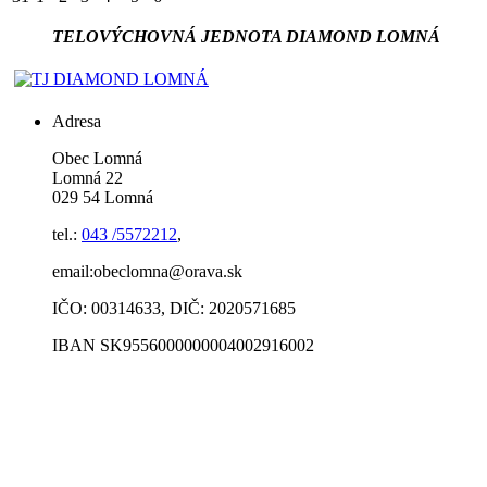
TELOVÝCHOVNÁ JEDNOTA DIAMOND LOMNÁ
Adresa
Obec Lomná
Lomná 22
029 54 Lomná
tel.:
043 /5572212
,
email:obeclomna@orava.sk
IČO: 00314633, DIČ: 2020571685
IBAN SK9556000000004002916002