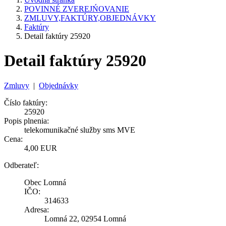
POVINNÉ ZVEREJŃOVANIE
ZMLUVY,FAKTÚRY,OBJEDNÁVKY
Faktúry
Detail faktúry 25920
Detail faktúry 25920
Zmluvy
|
Objednávky
Číslo faktúry:
25920
Popis plnenia:
telekomunikačné služby sms MVE
Cena:
4,00 EUR
Odberateľ:
Obec Lomná
IČO:
314633
Adresa:
Lomná 22, 02954 Lomná