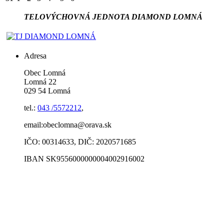
TELOVÝCHOVNÁ JEDNOTA DIAMOND LOMNÁ
Adresa
Obec Lomná
Lomná 22
029 54 Lomná
tel.:
043 /5572212
,
email:obeclomna@orava.sk
IČO: 00314633, DIČ: 2020571685
IBAN SK9556000000004002916002