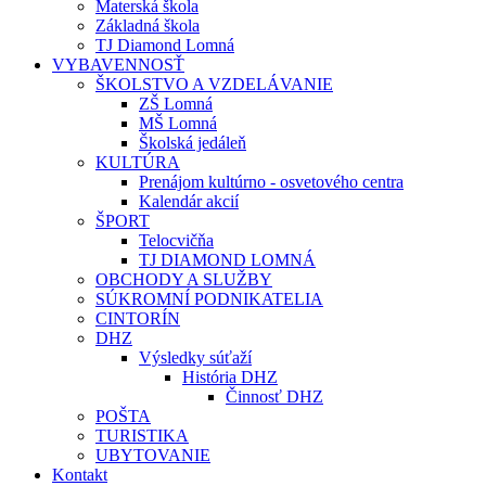
Materská škola
Základná škola
TJ Diamond Lomná
VYBAVENNOSŤ
ŠKOLSTVO A VZDELÁVANIE
ZŠ Lomná
MŠ Lomná
Školská jedáleň
KULTÚRA
Prenájom kultúrno - osvetového centra
Kalendár akcií
ŠPORT
Telocvičňa
TJ DIAMOND LOMNÁ
OBCHODY A SLUŽBY
SÚKROMNÍ PODNIKATELIA
CINTORÍN
DHZ
Výsledky súťaží
História DHZ
Činnosť DHZ
POŠTA
TURISTIKA
UBYTOVANIE
Kontakt