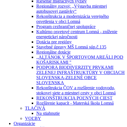
Riešenie migračných výziev
Regionálny rozvoj: ,,Výstavba miestnej
autobusovej zastávky“
Rekonštrukcia a modernizácia verejného
osvetlenia v obci Lomná
Program cezhraničnej spolupráce
Kultúrno osvetové centrum Lomná - zníženie
energetickej náročnosti
Dotácia pre regióny
Stavebné úpravy MŠ Lomná súp.č.135
Regionálne dotácie
,,ALTÁNOK V ŠPORTOVOM AREÁLI POD
KOŠARISKAMI "
PODPORA BIODIVERZITY PRVKAMI
ZELENEJ INFRAŠTRUKTÚRY V OBCIACH
SLOVENSKA-ZELENÉ OBCE
SLOVENSKA
Rekonštrukcia ČOV a rozšírenie vodovodu,
stokovej siete a miestnej cesty v obci Lomná
REKONŠTRUKCIA POĽNÝCH CIEST
Rozšírenie kapacít - Materská škola Lomná
TLAČIVÁ
Na stiahnutie
VOĽBY
Organizácie