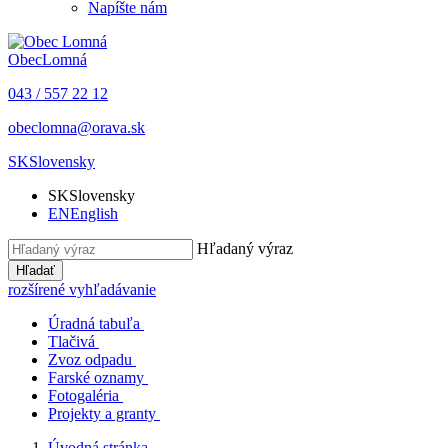
Napíšte nám
Obec
Lomná
043 / 557 22 12
obeclomna@orava.sk
SK
Slovensky
SK
Slovensky
EN
English
Hľadaný výraz
Hľadať
rozšírené vyhľadávanie
Úradná tabuľa
Tlačivá
Zvoz odpadu
Farské oznamy
Fotogaléria
Projekty a granty
Úvodná stránka