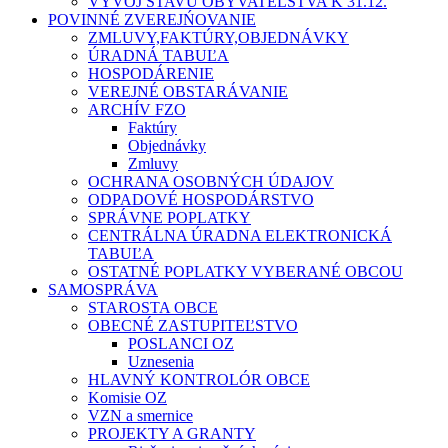
VÝVOJ STAVU OBYVATEĽSTVA K 31.12.
POVINNÉ ZVEREJŃOVANIE
ZMLUVY,FAKTÚRY,OBJEDNÁVKY
ÚRADNÁ TABUĽA
HOSPODÁRENIE
VEREJNÉ OBSTARÁVANIE
ARCHÍV FZO
Faktúry
Objednávky
Zmluvy
OCHRANA OSOBNÝCH ÚDAJOV
ODPADOVÉ HOSPODÁRSTVO
SPRÁVNE POPLATKY
CENTRÁLNA ÚRADNA ELEKTRONICKÁ
TABUĽA
OSTATNÉ POPLATKY VYBERANÉ OBCOU
SAMOSPRÁVA
STAROSTA OBCE
OBECNÉ ZASTUPITEĽSTVO
POSLANCI OZ
Uznesenia
HLAVNÝ KONTROLÓR OBCE
Komisie OZ
VZN a smernice
PROJEKTY A GRANTY