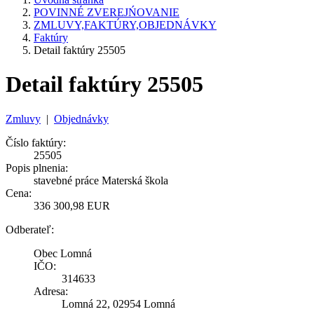
POVINNÉ ZVEREJŃOVANIE
ZMLUVY,FAKTÚRY,OBJEDNÁVKY
Faktúry
Detail faktúry 25505
Detail faktúry 25505
Zmluvy
|
Objednávky
Číslo faktúry:
25505
Popis plnenia:
stavebné práce Materská škola
Cena:
336 300,98 EUR
Odberateľ:
Obec Lomná
IČO:
314633
Adresa:
Lomná 22, 02954 Lomná