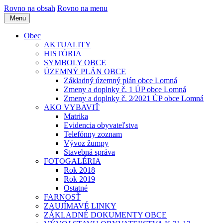
Rovno na obsah
Rovno na menu
Menu
Obec
AKTUALITY
HISTÓRIA
SYMBOLY OBCE
ÚZEMNÝ PLÁN OBCE
Základný územný plán obce Lomná
Zmeny a doplnky č. 1 ÚP obce Lomná
Zmeny a doplnky č. 2⁄2021 ÚP obce Lomná
AKO VYBAVIŤ
Matrika
Evidencia obyvateľstva
Telefónny zoznam
Vývoz žumpy
Stavebná správa
FOTOGALÉRIA
Rok 2018
Rok 2019
Ostatné
FARNOSŤ
ZAUJÍMAVÉ LINKY
ZÁKLADNÉ DOKUMENTY OBCE