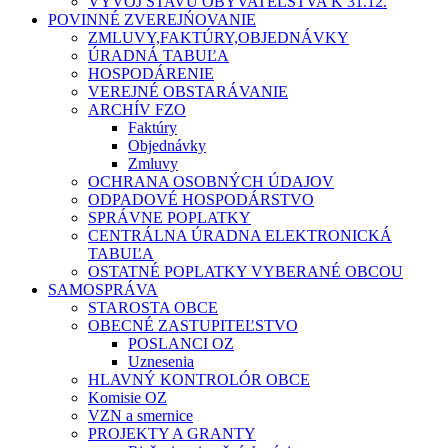
VÝVOJ STAVU OBYVATEĽSTVA K 31.12.
POVINNÉ ZVEREJŃOVANIE
ZMLUVY,FAKTÚRY,OBJEDNÁVKY
ÚRADNÁ TABUĽA
HOSPODÁRENIE
VEREJNÉ OBSTARÁVANIE
ARCHÍV FZO
Faktúry
Objednávky
Zmluvy
OCHRANA OSOBNÝCH ÚDAJOV
ODPADOVÉ HOSPODÁRSTVO
SPRÁVNE POPLATKY
CENTRÁLNA ÚRADNA ELEKTRONICKÁ
TABUĽA
OSTATNÉ POPLATKY VYBERANÉ OBCOU
SAMOSPRÁVA
STAROSTA OBCE
OBECNÉ ZASTUPITEĽSTVO
POSLANCI OZ
Uznesenia
HLAVNÝ KONTROLÓR OBCE
Komisie OZ
VZN a smernice
PROJEKTY A GRANTY