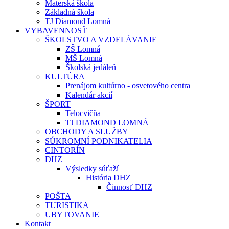
Materská škola
Základná škola
TJ Diamond Lomná
VYBAVENNOSŤ
ŠKOLSTVO A VZDELÁVANIE
ZŠ Lomná
MŠ Lomná
Školská jedáleň
KULTÚRA
Prenájom kultúrno - osvetového centra
Kalendár akcií
ŠPORT
Telocvičňa
TJ DIAMOND LOMNÁ
OBCHODY A SLUŽBY
SÚKROMNÍ PODNIKATELIA
CINTORÍN
DHZ
Výsledky súťaží
História DHZ
Činnosť DHZ
POŠTA
TURISTIKA
UBYTOVANIE
Kontakt