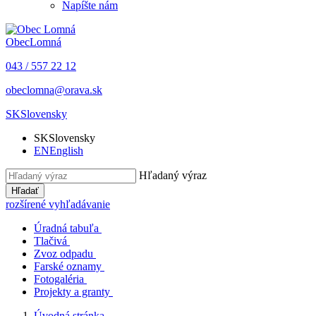
Napíšte nám
Obec
Lomná
043 / 557 22 12
obeclomna@orava.sk
SK
Slovensky
SK
Slovensky
EN
English
Hľadaný výraz
Hľadať
rozšírené vyhľadávanie
Úradná tabuľa
Tlačivá
Zvoz odpadu
Farské oznamy
Fotogaléria
Projekty a granty
Úvodná stránka