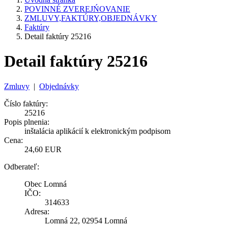
POVINNÉ ZVEREJŃOVANIE
ZMLUVY,FAKTÚRY,OBJEDNÁVKY
Faktúry
Detail faktúry 25216
Detail faktúry 25216
Zmluvy
|
Objednávky
Číslo faktúry:
25216
Popis plnenia:
inštalácia aplikácií k elektronickým podpisom
Cena:
24,60 EUR
Odberateľ:
Obec Lomná
IČO:
314633
Adresa:
Lomná 22, 02954 Lomná