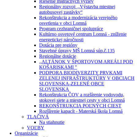
Riešenie migračných výziev
Regionálny rozvoj: ,,Výstavba miestnej
autobusovej zastávky“
Rekonštrukcia a modernizácia verejného
osvetlenia v obci Lomná
Program cezhraničnej spolupráce
Kultúrno osvetové centrum Lomná - zníženie
energetickej náročnosti
Dotácia pre regióny
Stavebné úpravy MŠ Lomná súp.č.135
Regionálne dotácie
,,ALTÁNOK V ŠPORTOVOM AREÁLI POD
KOŠARISKAMI "
PODPORA BIODIVERZITY PRVKAMI
ZELENEJ INFRAŠTRUKTÚRY V OBCIACH
SLOVENSKA-ZELENÉ OBCE
SLOVENSKA
Rekonštrukcia ČOV a rozšírenie vodovodu,
stokovej siete a miestnej cesty v obci Lomná
REKONŠTRUKCIA POĽNÝCH CIEST
Rozšírenie kapacít - Materská škola Lomná
TLAČIVÁ
Na stiahnutie
VOĽBY
Organizácie