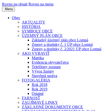
Rovno na obsah
Rovno na menu
Menu
Obec
AKTUALITY
HISTÓRIA
SYMBOLY OBCE
ÚZEMNÝ PLÁN OBCE
Základný územný plán obce Lomná
Zmeny a doplnky č. 1 ÚP obce Lomná
Zmeny a doplnky č. 2⁄2021 ÚP obce Lomná
AKO VYBAVIŤ
Matrika
Evidencia obyvateľstva
Telefónny zoznam
Vývoz žumpy
Stavebná správa
FOTOGALÉRIA
Rok 2018
Rok 2019
Ostatné
FARNOSŤ
ZAUJÍMAVÉ LINKY
ZÁKLADNÉ DOKUMENTY OBCE