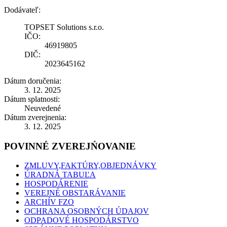
Dodávateľ:
TOPSET Solutions s.r.o.
IČO:
46919805
DIČ:
2023645162
Dátum doručenia:
3. 12. 2025
Dátum splatnosti:
Neuvedené
Dátum zverejnenia:
3. 12. 2025
POVINNÉ ZVEREJŃOVANIE
ZMLUVY,FAKTÚRY,OBJEDNÁVKY
ÚRADNÁ TABUĽA
HOSPODÁRENIE
VEREJNÉ OBSTARÁVANIE
ARCHÍV FZO
OCHRANA OSOBNÝCH ÚDAJOV
ODPADOVÉ HOSPODÁRSTVO