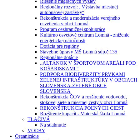
Riešenie migračných výziev
Regionálny rozvoj: ,,Výstavba miestnej
autobusovej zastávky“
Rekonštrukcia a modernizácia verejného
osvetlenia v obci Lomná
Program cezhraničnej spolupráce
Kultúrno osvetové centrum Lomná - zníženie
energetickej náročnosti
Dotácia pre regióny
Stavebné úpravy MŠ Lomná súp.č.135
Regionálne dotácie
,,ALTÁNOK V ŠPORTOVOM AREÁLI POD
KOŠARISKAMI "
PODPORA BIODIVERZITY PRVKAMI
ZELENEJ INFRAŠTRUKTÚRY V OBCIACH
SLOVENSKA-ZELENÉ OBCE
SLOVENSKA
Rekonštrukcia ČOV a rozšírenie vodovodu,
stokovej siete a miestnej cesty v obci Lomná
REKONŠTRUKCIA POĽNÝCH CIEST
Rozšírenie kapacít - Materská škola Lomná
TLAČIVÁ
Na stiahnutie
VOĽBY
Organizácie