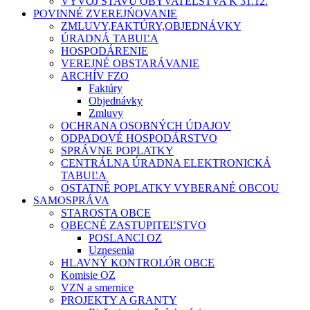
VÝVOJ STAVU OBYVATEĽSTVA K 31.12.
POVINNÉ ZVEREJŃOVANIE
ZMLUVY,FAKTÚRY,OBJEDNÁVKY
ÚRADNÁ TABUĽA
HOSPODÁRENIE
VEREJNÉ OBSTARÁVANIE
ARCHÍV FZO
Faktúry
Objednávky
Zmluvy
OCHRANA OSOBNÝCH ÚDAJOV
ODPADOVÉ HOSPODÁRSTVO
SPRÁVNE POPLATKY
CENTRÁLNA ÚRADNA ELEKTRONICKÁ
TABUĽA
OSTATNÉ POPLATKY VYBERANÉ OBCOU
SAMOSPRÁVA
STAROSTA OBCE
OBECNÉ ZASTUPITEĽSTVO
POSLANCI OZ
Uznesenia
HLAVNÝ KONTROLÓR OBCE
Komisie OZ
VZN a smernice
PROJEKTY A GRANTY