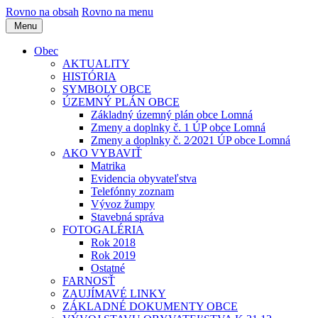
Rovno na obsah
Rovno na menu
Menu
Obec
AKTUALITY
HISTÓRIA
SYMBOLY OBCE
ÚZEMNÝ PLÁN OBCE
Základný územný plán obce Lomná
Zmeny a doplnky č. 1 ÚP obce Lomná
Zmeny a doplnky č. 2⁄2021 ÚP obce Lomná
AKO VYBAVIŤ
Matrika
Evidencia obyvateľstva
Telefónny zoznam
Vývoz žumpy
Stavebná správa
FOTOGALÉRIA
Rok 2018
Rok 2019
Ostatné
FARNOSŤ
ZAUJÍMAVÉ LINKY
ZÁKLADNÉ DOKUMENTY OBCE