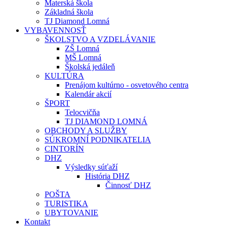
Materská škola
Základná škola
TJ Diamond Lomná
VYBAVENNOSŤ
ŠKOLSTVO A VZDELÁVANIE
ZŠ Lomná
MŠ Lomná
Školská jedáleň
KULTÚRA
Prenájom kultúrno - osvetového centra
Kalendár akcií
ŠPORT
Telocvičňa
TJ DIAMOND LOMNÁ
OBCHODY A SLUŽBY
SÚKROMNÍ PODNIKATELIA
CINTORÍN
DHZ
Výsledky súťaží
História DHZ
Činnosť DHZ
POŠTA
TURISTIKA
UBYTOVANIE
Kontakt