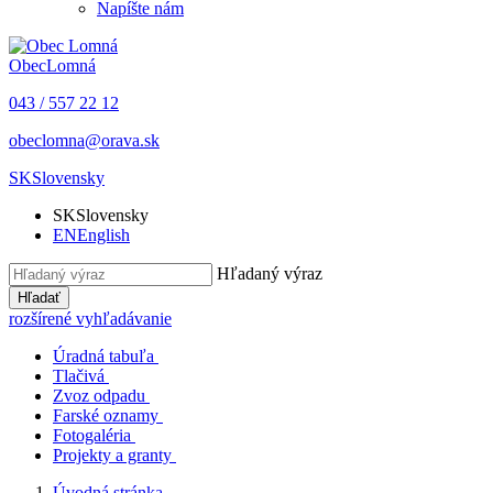
Napíšte nám
Obec
Lomná
043 / 557 22 12
obeclomna@orava.sk
SK
Slovensky
SK
Slovensky
EN
English
Hľadaný výraz
Hľadať
rozšírené vyhľadávanie
Úradná tabuľa
Tlačivá
Zvoz odpadu
Farské oznamy
Fotogaléria
Projekty a granty
Úvodná stránka