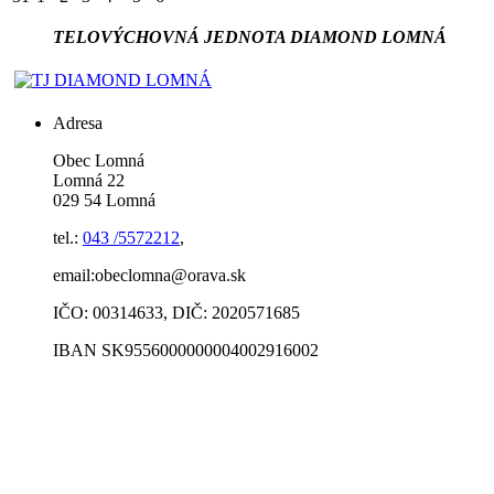
TELOVÝCHOVNÁ JEDNOTA DIAMOND LOMNÁ
Adresa
Obec Lomná
Lomná 22
029 54 Lomná
tel.:
043 /5572212
,
email:obeclomna@orava.sk
IČO: 00314633, DIČ: 2020571685
IBAN SK9556000000004002916002