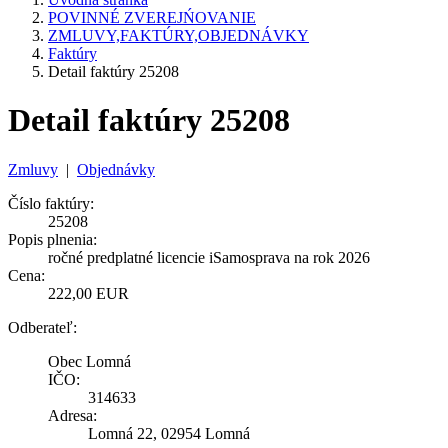
POVINNÉ ZVEREJŃOVANIE
ZMLUVY,FAKTÚRY,OBJEDNÁVKY
Faktúry
Detail faktúry 25208
Detail faktúry 25208
Zmluvy
|
Objednávky
Číslo faktúry:
25208
Popis plnenia:
ročné predplatné licencie iSamosprava na rok 2026
Cena:
222,00 EUR
Odberateľ:
Obec Lomná
IČO:
314633
Adresa:
Lomná 22, 02954 Lomná