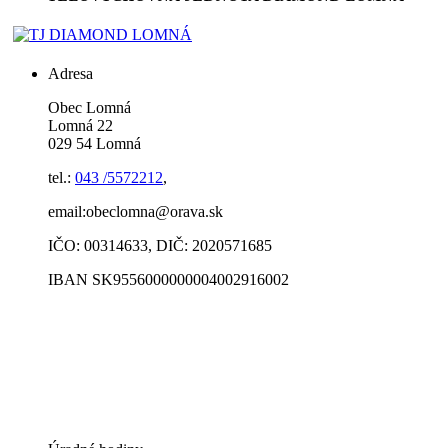
Adresa
Obec Lomná
Lomná 22
029 54 Lomná
tel.:
043 /5572212
,
email:obeclomna@orava.sk
IČO: 00314633, DIČ: 2020571685
IBAN SK9556000000004002916002