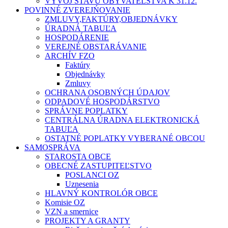
VÝVOJ STAVU OBYVATEĽSTVA K 31.12.
POVINNÉ ZVEREJŃOVANIE
ZMLUVY,FAKTÚRY,OBJEDNÁVKY
ÚRADNÁ TABUĽA
HOSPODÁRENIE
VEREJNÉ OBSTARÁVANIE
ARCHÍV FZO
Faktúry
Objednávky
Zmluvy
OCHRANA OSOBNÝCH ÚDAJOV
ODPADOVÉ HOSPODÁRSTVO
SPRÁVNE POPLATKY
CENTRÁLNA ÚRADNA ELEKTRONICKÁ
TABUĽA
OSTATNÉ POPLATKY VYBERANÉ OBCOU
SAMOSPRÁVA
STAROSTA OBCE
OBECNÉ ZASTUPITEĽSTVO
POSLANCI OZ
Uznesenia
HLAVNÝ KONTROLÓR OBCE
Komisie OZ
VZN a smernice
PROJEKTY A GRANTY