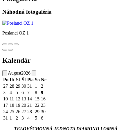
Náhodná fotogaléria
Poslanci OZ 1
Kalendár
August
2026
Po
Ut
St
Št
Pia
So
Ne
27
28
29
30
31
1
2
3
4
5
6
7
8
9
10
11
12
13
14
15
16
17
18
19
20
21
22
23
24
25
26
27
28
29
30
31
1
2
3
4
5
6
TELOVÝCHOVNÁ JEDNOTA DIAMOND LOMNÁ