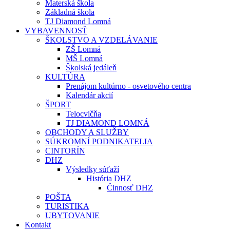
Materská škola
Základná škola
TJ Diamond Lomná
VYBAVENNOSŤ
ŠKOLSTVO A VZDELÁVANIE
ZŠ Lomná
MŠ Lomná
Školská jedáleň
KULTÚRA
Prenájom kultúrno - osvetového centra
Kalendár akcií
ŠPORT
Telocvičňa
TJ DIAMOND LOMNÁ
OBCHODY A SLUŽBY
SÚKROMNÍ PODNIKATELIA
CINTORÍN
DHZ
Výsledky súťaží
História DHZ
Činnosť DHZ
POŠTA
TURISTIKA
UBYTOVANIE
Kontakt