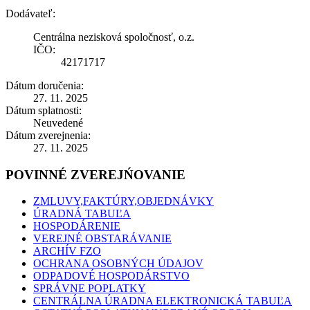
Dodávateľ:
Centrálna nezisková spoločnosť, o.z.
IČO:
42171717
Dátum doručenia:
27. 11. 2025
Dátum splatnosti:
Neuvedené
Dátum zverejnenia:
27. 11. 2025
POVINNÉ ZVEREJŃOVANIE
ZMLUVY,FAKTÚRY,OBJEDNÁVKY
ÚRADNÁ TABUĽA
HOSPODÁRENIE
VEREJNÉ OBSTARÁVANIE
ARCHÍV FZO
OCHRANA OSOBNÝCH ÚDAJOV
ODPADOVÉ HOSPODÁRSTVO
SPRÁVNE POPLATKY
CENTRÁLNA ÚRADNA ELEKTRONICKÁ TABUĽA