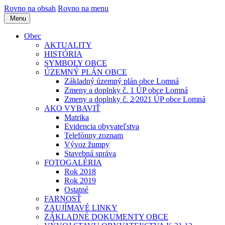
Rovno na obsah
Rovno na menu
Menu
Obec
AKTUALITY
HISTÓRIA
SYMBOLY OBCE
ÚZEMNÝ PLÁN OBCE
Základný územný plán obce Lomná
Zmeny a doplnky č. 1 ÚP obce Lomná
Zmeny a doplnky č. 2⁄2021 ÚP obce Lomná
AKO VYBAVIŤ
Matrika
Evidencia obyvateľstva
Telefónny zoznam
Vývoz žumpy
Stavebná správa
FOTOGALÉRIA
Rok 2018
Rok 2019
Ostatné
FARNOSŤ
ZAUJÍMAVÉ LINKY
ZÁKLADNÉ DOKUMENTY OBCE