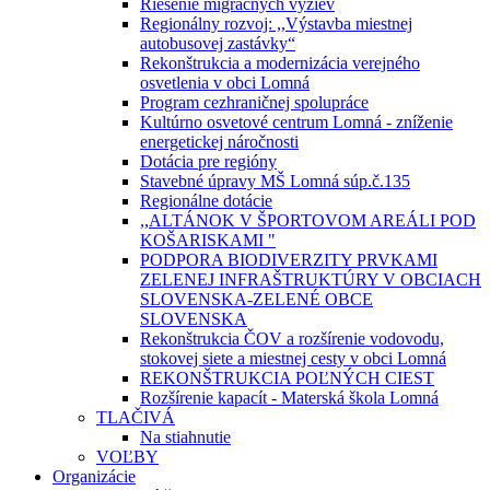
Riešenie migračných výziev
Regionálny rozvoj: ,,Výstavba miestnej
autobusovej zastávky“
Rekonštrukcia a modernizácia verejného
osvetlenia v obci Lomná
Program cezhraničnej spolupráce
Kultúrno osvetové centrum Lomná - zníženie
energetickej náročnosti
Dotácia pre regióny
Stavebné úpravy MŠ Lomná súp.č.135
Regionálne dotácie
,,ALTÁNOK V ŠPORTOVOM AREÁLI POD
KOŠARISKAMI "
PODPORA BIODIVERZITY PRVKAMI
ZELENEJ INFRAŠTRUKTÚRY V OBCIACH
SLOVENSKA-ZELENÉ OBCE
SLOVENSKA
Rekonštrukcia ČOV a rozšírenie vodovodu,
stokovej siete a miestnej cesty v obci Lomná
REKONŠTRUKCIA POĽNÝCH CIEST
Rozšírenie kapacít - Materská škola Lomná
TLAČIVÁ
Na stiahnutie
VOĽBY
Organizácie