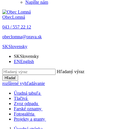
Napíšte nám
Obec
Lomná
043 / 557 22 12
obeclomna@orava.sk
SK
Slovensky
SK
Slovensky
EN
English
Hľadaný výraz
Hľadať
rozšírené vyhľadávanie
Úradná tabuľa
Tlačivá
Zvoz odpadu
Farské oznamy
Fotogaléria
Projekty a granty
Úvodná stránka