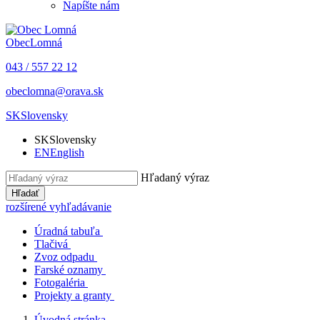
Napíšte nám
Obec
Lomná
043 / 557 22 12
obeclomna@orava.sk
SK
Slovensky
SK
Slovensky
EN
English
Hľadaný výraz
Hľadať
rozšírené vyhľadávanie
Úradná tabuľa
Tlačivá
Zvoz odpadu
Farské oznamy
Fotogaléria
Projekty a granty
Úvodná stránka