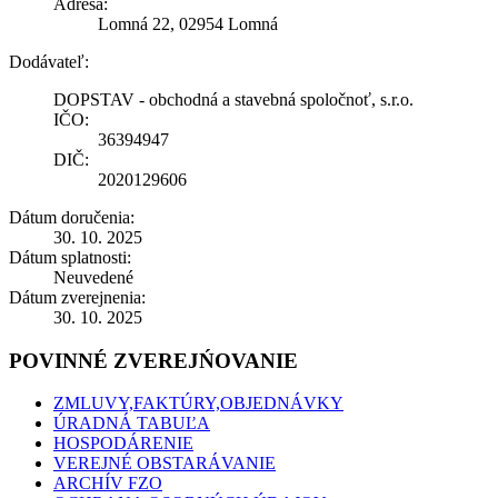
Adresa:
Lomná 22, 02954 Lomná
Dodávateľ:
DOPSTAV - obchodná a stavebná spoločnoť, s.r.o.
IČO:
36394947
DIČ:
2020129606
Dátum doručenia:
30. 10. 2025
Dátum splatnosti:
Neuvedené
Dátum zverejnenia:
30. 10. 2025
POVINNÉ ZVEREJŃOVANIE
ZMLUVY,FAKTÚRY,OBJEDNÁVKY
ÚRADNÁ TABUĽA
HOSPODÁRENIE
VEREJNÉ OBSTARÁVANIE
ARCHÍV FZO