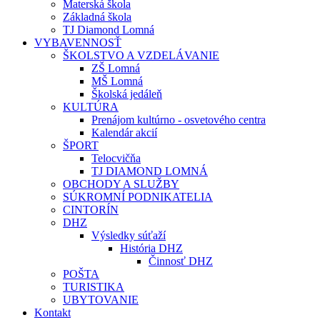
Materská škola
Základná škola
TJ Diamond Lomná
VYBAVENNOSŤ
ŠKOLSTVO A VZDELÁVANIE
ZŠ Lomná
MŠ Lomná
Školská jedáleň
KULTÚRA
Prenájom kultúrno - osvetového centra
Kalendár akcií
ŠPORT
Telocvičňa
TJ DIAMOND LOMNÁ
OBCHODY A SLUŽBY
SÚKROMNÍ PODNIKATELIA
CINTORÍN
DHZ
Výsledky súťaží
História DHZ
Činnosť DHZ
POŠTA
TURISTIKA
UBYTOVANIE
Kontakt