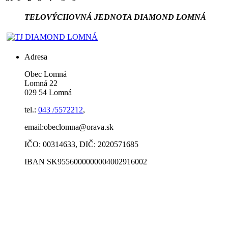
TELOVÝCHOVNÁ JEDNOTA DIAMOND LOMNÁ
Adresa
Obec Lomná
Lomná 22
029 54 Lomná
tel.:
043 /5572212
,
email:obeclomna@orava.sk
IČO: 00314633, DIČ: 2020571685
IBAN SK9556000000004002916002