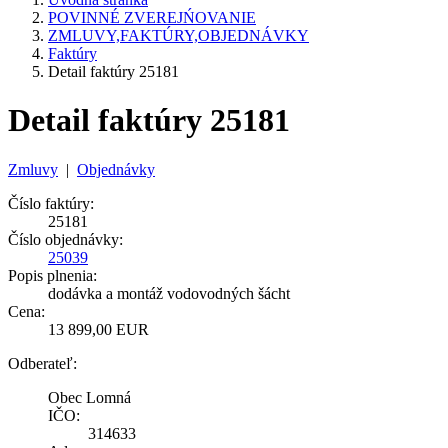
POVINNÉ ZVEREJŃOVANIE
ZMLUVY,FAKTÚRY,OBJEDNÁVKY
Faktúry
Detail faktúry 25181
Detail faktúry 25181
Zmluvy
|
Objednávky
Číslo faktúry:
25181
Číslo objednávky:
25039
Popis plnenia:
dodávka a montáž vodovodných šácht
Cena:
13 899,00 EUR
Odberateľ:
Obec Lomná
IČO:
314633