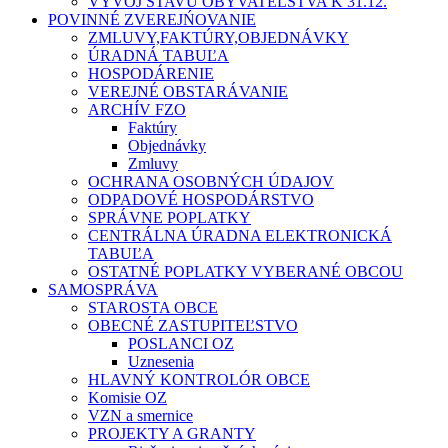
VÝVOJ STAVU OBYVATEĽSTVA K 31.12.
POVINNÉ ZVEREJŃOVANIE
ZMLUVY,FAKTÚRY,OBJEDNÁVKY
ÚRADNÁ TABUĽA
HOSPODÁRENIE
VEREJNÉ OBSTARÁVANIE
ARCHÍV FZO
Faktúry
Objednávky
Zmluvy
OCHRANA OSOBNÝCH ÚDAJOV
ODPADOVÉ HOSPODÁRSTVO
SPRÁVNE POPLATKY
CENTRÁLNA ÚRADNA ELEKTRONICKÁ
TABUĽA
OSTATNÉ POPLATKY VYBERANÉ OBCOU
SAMOSPRÁVA
STAROSTA OBCE
OBECNÉ ZASTUPITEĽSTVO
POSLANCI OZ
Uznesenia
HLAVNÝ KONTROLÓR OBCE
Komisie OZ
VZN a smernice
PROJEKTY A GRANTY