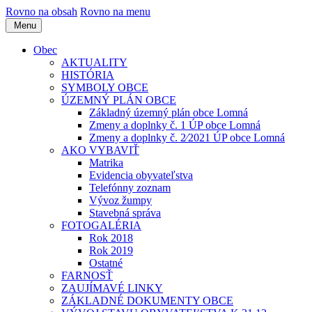
Rovno na obsah
Rovno na menu
Menu
Obec
AKTUALITY
HISTÓRIA
SYMBOLY OBCE
ÚZEMNÝ PLÁN OBCE
Základný územný plán obce Lomná
Zmeny a doplnky č. 1 ÚP obce Lomná
Zmeny a doplnky č. 2⁄2021 ÚP obce Lomná
AKO VYBAVIŤ
Matrika
Evidencia obyvateľstva
Telefónny zoznam
Vývoz žumpy
Stavebná správa
FOTOGALÉRIA
Rok 2018
Rok 2019
Ostatné
FARNOSŤ
ZAUJÍMAVÉ LINKY
ZÁKLADNÉ DOKUMENTY OBCE