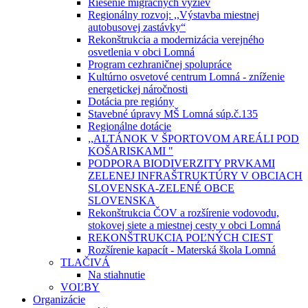
Riešenie migračných výziev
Regionálny rozvoj: ,,Výstavba miestnej
autobusovej zastávky“
Rekonštrukcia a modernizácia verejného
osvetlenia v obci Lomná
Program cezhraničnej spolupráce
Kultúrno osvetové centrum Lomná - zníženie
energetickej náročnosti
Dotácia pre regióny
Stavebné úpravy MŠ Lomná súp.č.135
Regionálne dotácie
,,ALTÁNOK V ŠPORTOVOM AREÁLI POD
KOŠARISKAMI "
PODPORA BIODIVERZITY PRVKAMI
ZELENEJ INFRAŠTRUKTÚRY V OBCIACH
SLOVENSKA-ZELENÉ OBCE
SLOVENSKA
Rekonštrukcia ČOV a rozšírenie vodovodu,
stokovej siete a miestnej cesty v obci Lomná
REKONŠTRUKCIA POĽNÝCH CIEST
Rozšírenie kapacít - Materská škola Lomná
TLAČIVÁ
Na stiahnutie
VOĽBY
Organizácie