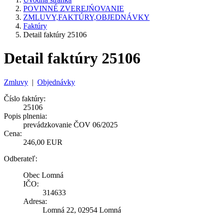
POVINNÉ ZVEREJŃOVANIE
ZMLUVY,FAKTÚRY,OBJEDNÁVKY
Faktúry
Detail faktúry 25106
Detail faktúry 25106
Zmluvy
|
Objednávky
Číslo faktúry:
25106
Popis plnenia:
prevádzkovanie ČOV 06/2025
Cena:
246,00 EUR
Odberateľ:
Obec Lomná
IČO:
314633
Adresa:
Lomná 22, 02954 Lomná