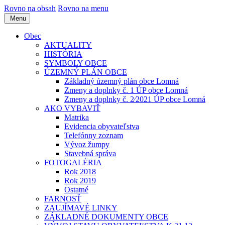
Rovno na obsah
Rovno na menu
Menu
Obec
AKTUALITY
HISTÓRIA
SYMBOLY OBCE
ÚZEMNÝ PLÁN OBCE
Základný územný plán obce Lomná
Zmeny a doplnky č. 1 ÚP obce Lomná
Zmeny a doplnky č. 2⁄2021 ÚP obce Lomná
AKO VYBAVIŤ
Matrika
Evidencia obyvateľstva
Telefónny zoznam
Vývoz žumpy
Stavebná správa
FOTOGALÉRIA
Rok 2018
Rok 2019
Ostatné
FARNOSŤ
ZAUJÍMAVÉ LINKY
ZÁKLADNÉ DOKUMENTY OBCE