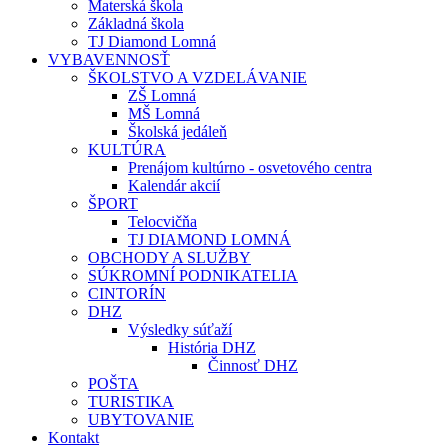
Materská škola
Základná škola
TJ Diamond Lomná
VYBAVENNOSŤ
ŠKOLSTVO A VZDELÁVANIE
ZŠ Lomná
MŠ Lomná
Školská jedáleň
KULTÚRA
Prenájom kultúrno - osvetového centra
Kalendár akcií
ŠPORT
Telocvičňa
TJ DIAMOND LOMNÁ
OBCHODY A SLUŽBY
SÚKROMNÍ PODNIKATELIA
CINTORÍN
DHZ
Výsledky súťaží
História DHZ
Činnosť DHZ
POŠTA
TURISTIKA
UBYTOVANIE
Kontakt