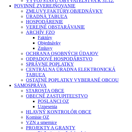
VÝVOJ STAVU OBYVATEĽSTVA K 31.12.
POVINNÉ ZVEREJŃOVANIE
ZMLUVY,FAKTÚRY,OBJEDNÁVKY
ÚRADNÁ TABUĽA
HOSPODÁRENIE
VEREJNÉ OBSTARÁVANIE
ARCHÍV FZO
Faktúry
Objednávky
Zmluvy
OCHRANA OSOBNÝCH ÚDAJOV
ODPADOVÉ HOSPODÁRSTVO
SPRÁVNE POPLATKY
CENTRÁLNA ÚRADNA ELEKTRONICKÁ
TABUĽA
OSTATNÉ POPLATKY VYBERANÉ OBCOU
SAMOSPRÁVA
STAROSTA OBCE
OBECNÉ ZASTUPITEĽSTVO
POSLANCI OZ
Uznesenia
HLAVNÝ KONTROLÓR OBCE
Komisie OZ
VZN a smernice
PROJEKTY A GRANTY