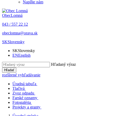
Napíšte nám
Obec
Lomná
043 / 557 22 12
obeclomna@orava.sk
SK
Slovensky
SK
Slovensky
EN
English
Hľadaný výraz
Hľadať
rozšírené vyhľadávanie
Úradná tabuľa
Tlačivá
Zvoz odpadu
Farské oznamy
Fotogaléria
Projekty a granty
Úvodná stránka