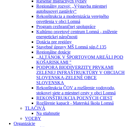
Riešenie migračných výziev
Regionálny rozvoj: ,,Výstavba miestnej
autobusovej zastávky“
Rekonštrukcia a modernizácia verejného
osvetlenia v obci Lomná
Program cezhraničnej spolupráce
Kultúrno osvetové centrum Lomná - zníženie
energetickej náročnosti
Dotácia pre regióny
Stavebné úpravy MŠ Lomná súp.č.135
Regionálne dotácie
,,ALTÁNOK V ŠPORTOVOM AREÁLI POD
KOŠARISKAMI "
PODPORA BIODIVERZITY PRVKAMI
ZELENEJ INFRAŠTRUKTÚRY V OBCIACH
SLOVENSKA-ZELENÉ OBCE
SLOVENSKA
Rekonštrukcia ČOV a rozšírenie vodovodu,
stokovej siete a miestnej cesty v obci Lomná
REKONŠTRUKCIA POĽNÝCH CIEST
Rozšírenie kapacít - Materská škola Lomná
TLAČIVÁ
Na stiahnutie
VOĽBY
Organizácie