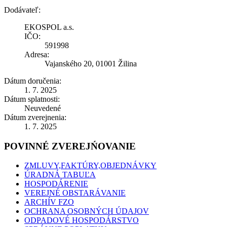
Dodávateľ:
EKOSPOL a.s.
IČO:
591998
Adresa:
Vajanského 20, 01001 Žilina
Dátum doručenia:
1. 7. 2025
Dátum splatnosti:
Neuvedené
Dátum zverejnenia:
1. 7. 2025
POVINNÉ ZVEREJŃOVANIE
ZMLUVY,FAKTÚRY,OBJEDNÁVKY
ÚRADNÁ TABUĽA
HOSPODÁRENIE
VEREJNÉ OBSTARÁVANIE
ARCHÍV FZO
OCHRANA OSOBNÝCH ÚDAJOV
ODPADOVÉ HOSPODÁRSTVO