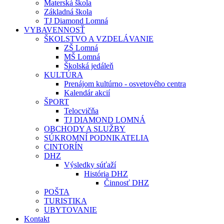
Materská škola
Základná škola
TJ Diamond Lomná
VYBAVENNOSŤ
ŠKOLSTVO A VZDELÁVANIE
ZŠ Lomná
MŠ Lomná
Školská jedáleň
KULTÚRA
Prenájom kultúrno - osvetového centra
Kalendár akcií
ŠPORT
Telocvičňa
TJ DIAMOND LOMNÁ
OBCHODY A SLUŽBY
SÚKROMNÍ PODNIKATELIA
CINTORÍN
DHZ
Výsledky súťaží
História DHZ
Činnosť DHZ
POŠTA
TURISTIKA
UBYTOVANIE
Kontakt