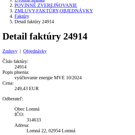
POVINNÉ ZVEREJŃOVANIE
ZMLUVY,FAKTÚRY,OBJEDNÁVKY
Faktúry
Detail faktúry 24914
Detail faktúry 24914
Zmluvy
|
Objednávky
Číslo faktúry:
24914
Popis plnenia:
vyúčtovanie energie MVE 10/2024
Cena:
249,43 EUR
Odberateľ:
Obec Lomná
IČO:
314633
Adresa:
Lomná 22, 02954 Lomná