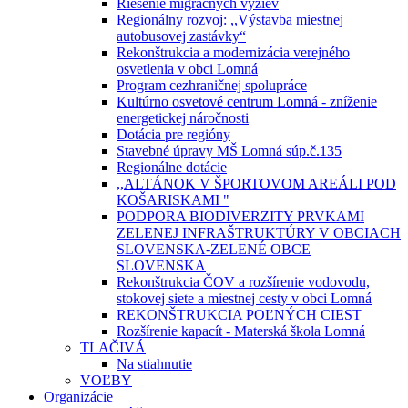
Riešenie migračných výziev
Regionálny rozvoj: ,,Výstavba miestnej
autobusovej zastávky“
Rekonštrukcia a modernizácia verejného
osvetlenia v obci Lomná
Program cezhraničnej spolupráce
Kultúrno osvetové centrum Lomná - zníženie
energetickej náročnosti
Dotácia pre regióny
Stavebné úpravy MŠ Lomná súp.č.135
Regionálne dotácie
,,ALTÁNOK V ŠPORTOVOM AREÁLI POD
KOŠARISKAMI "
PODPORA BIODIVERZITY PRVKAMI
ZELENEJ INFRAŠTRUKTÚRY V OBCIACH
SLOVENSKA-ZELENÉ OBCE
SLOVENSKA
Rekonštrukcia ČOV a rozšírenie vodovodu,
stokovej siete a miestnej cesty v obci Lomná
REKONŠTRUKCIA POĽNÝCH CIEST
Rozšírenie kapacít - Materská škola Lomná
TLAČIVÁ
Na stiahnutie
VOĽBY
Organizácie