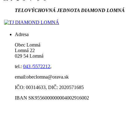
TELOVÝCHOVNÁ JEDNOTA DIAMOND LOMNÁ
Adresa
Obec Lomná
Lomná 22
029 54 Lomná
tel.:
043 /5572212
,
email:obeclomna@orava.sk
IČO: 00314633, DIČ: 2020571685
IBAN SK9556000000004002916002