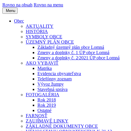
Rovno na obsah
Rovno na menu
Menu
Obec
AKTUALITY
HISTÓRIA
SYMBOLY OBCE
ÚZEMNÝ PLÁN OBCE
Základný územný plán obce Lomná
Zmeny a doplnky č. 1 ÚP obce Lomná
Zmeny a doplnky č. 2⁄2021 ÚP obce Lomná
AKO VYBAVIŤ
Matrika
Evidencia obyvateľstva
Telefónny zoznam
Vývoz žumpy
Stavebná správa
FOTOGALÉRIA
Rok 2018
Rok 2019
Ostatné
FARNOSŤ
ZAUJÍMAVÉ LINKY
ZÁKLADNÉ DOKUMENTY OBCE