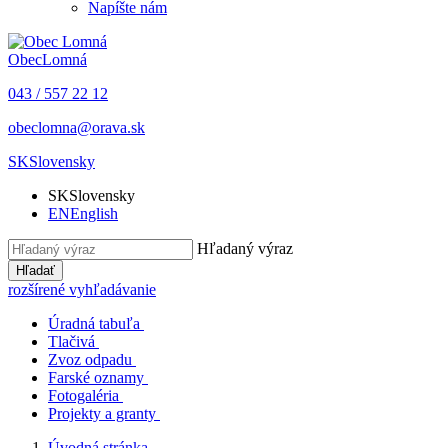
Napíšte nám
Obec
Lomná
043 / 557 22 12
obeclomna@orava.sk
SK
Slovensky
SK
Slovensky
EN
English
Hľadaný výraz
Hľadať
rozšírené vyhľadávanie
Úradná tabuľa
Tlačivá
Zvoz odpadu
Farské oznamy
Fotogaléria
Projekty a granty
Úvodná stránka