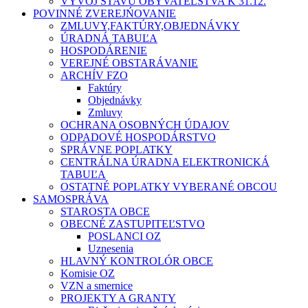
VÝVOJ STAVU OBYVATEĽSTVA K 31.12.
POVINNÉ ZVEREJŃOVANIE
ZMLUVY,FAKTÚRY,OBJEDNÁVKY
ÚRADNÁ TABUĽA
HOSPODÁRENIE
VEREJNÉ OBSTARÁVANIE
ARCHÍV FZO
Faktúry
Objednávky
Zmluvy
OCHRANA OSOBNÝCH ÚDAJOV
ODPADOVÉ HOSPODÁRSTVO
SPRÁVNE POPLATKY
CENTRÁLNA ÚRADNA ELEKTRONICKÁ
TABUĽA
OSTATNÉ POPLATKY VYBERANÉ OBCOU
SAMOSPRÁVA
STAROSTA OBCE
OBECNÉ ZASTUPITEĽSTVO
POSLANCI OZ
Uznesenia
HLAVNÝ KONTROLÓR OBCE
Komisie OZ
VZN a smernice
PROJEKTY A GRANTY