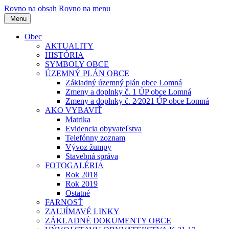
Rovno na obsah
Rovno na menu
Menu
Obec
AKTUALITY
HISTÓRIA
SYMBOLY OBCE
ÚZEMNÝ PLÁN OBCE
Základný územný plán obce Lomná
Zmeny a doplnky č. 1 ÚP obce Lomná
Zmeny a doplnky č. 2⁄2021 ÚP obce Lomná
AKO VYBAVIŤ
Matrika
Evidencia obyvateľstva
Telefónny zoznam
Vývoz žumpy
Stavebná správa
FOTOGALÉRIA
Rok 2018
Rok 2019
Ostatné
FARNOSŤ
ZAUJÍMAVÉ LINKY
ZÁKLADNÉ DOKUMENTY OBCE