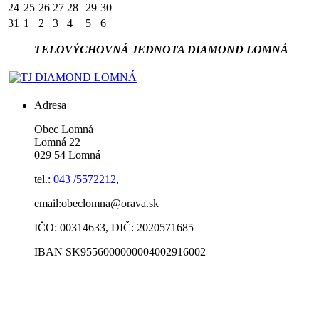
24
25
26
27
28
29
30
31
1
2
3
4
5
6
TELOVÝCHOVNÁ JEDNOTA DIAMOND LOMNÁ
Adresa
Obec Lomná
Lomná 22
029 54 Lomná
tel.:
043 /5572212
,
email:obeclomna@orava.sk
IČO: 00314633, DIČ: 2020571685
IBAN SK9556000000004002916002