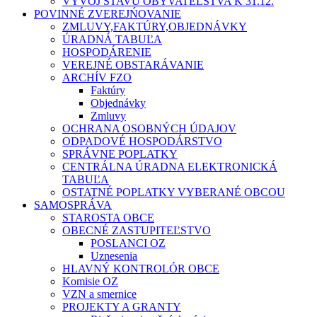
VÝVOJ STAVU OBYVATEĽSTVA K 31.12.
POVINNÉ ZVEREJŃOVANIE
ZMLUVY,FAKTÚRY,OBJEDNÁVKY
ÚRADNÁ TABUĽA
HOSPODÁRENIE
VEREJNÉ OBSTARÁVANIE
ARCHÍV FZO
Faktúry
Objednávky
Zmluvy
OCHRANA OSOBNÝCH ÚDAJOV
ODPADOVÉ HOSPODÁRSTVO
SPRÁVNE POPLATKY
CENTRÁLNA ÚRADNA ELEKTRONICKÁ
TABUĽA
OSTATNÉ POPLATKY VYBERANÉ OBCOU
SAMOSPRÁVA
STAROSTA OBCE
OBECNÉ ZASTUPITEĽSTVO
POSLANCI OZ
Uznesenia
HLAVNÝ KONTROLÓR OBCE
Komisie OZ
VZN a smernice
PROJEKTY A GRANTY