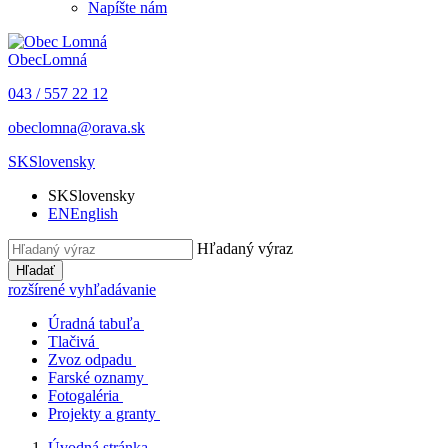
Napíšte nám
Obec
Lomná
043 / 557 22 12
obeclomna@orava.sk
SK
Slovensky
SK
Slovensky
EN
English
Hľadaný výraz
Hľadať
rozšírené vyhľadávanie
Úradná tabuľa
Tlačivá
Zvoz odpadu
Farské oznamy
Fotogaléria
Projekty a granty
Úvodná stránka