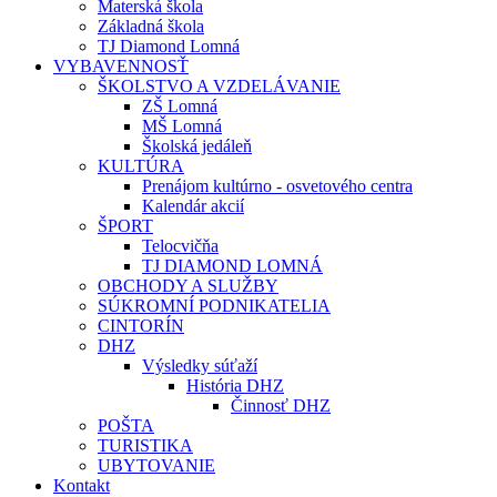
Materská škola
Základná škola
TJ Diamond Lomná
VYBAVENNOSŤ
ŠKOLSTVO A VZDELÁVANIE
ZŠ Lomná
MŠ Lomná
Školská jedáleň
KULTÚRA
Prenájom kultúrno - osvetového centra
Kalendár akcií
ŠPORT
Telocvičňa
TJ DIAMOND LOMNÁ
OBCHODY A SLUŽBY
SÚKROMNÍ PODNIKATELIA
CINTORÍN
DHZ
Výsledky súťaží
História DHZ
Činnosť DHZ
POŠTA
TURISTIKA
UBYTOVANIE
Kontakt