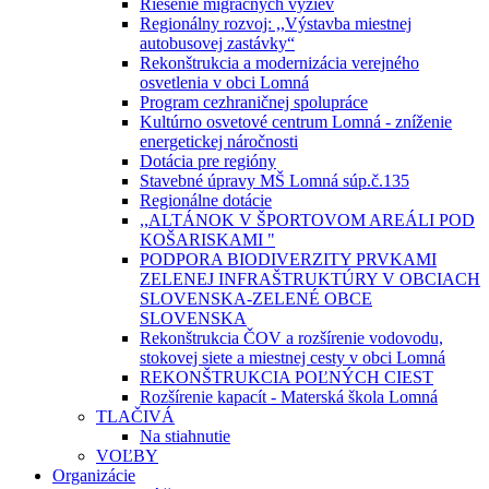
Riešenie migračných výziev
Regionálny rozvoj: ,,Výstavba miestnej
autobusovej zastávky“
Rekonštrukcia a modernizácia verejného
osvetlenia v obci Lomná
Program cezhraničnej spolupráce
Kultúrno osvetové centrum Lomná - zníženie
energetickej náročnosti
Dotácia pre regióny
Stavebné úpravy MŠ Lomná súp.č.135
Regionálne dotácie
,,ALTÁNOK V ŠPORTOVOM AREÁLI POD
KOŠARISKAMI "
PODPORA BIODIVERZITY PRVKAMI
ZELENEJ INFRAŠTRUKTÚRY V OBCIACH
SLOVENSKA-ZELENÉ OBCE
SLOVENSKA
Rekonštrukcia ČOV a rozšírenie vodovodu,
stokovej siete a miestnej cesty v obci Lomná
REKONŠTRUKCIA POĽNÝCH CIEST
Rozšírenie kapacít - Materská škola Lomná
TLAČIVÁ
Na stiahnutie
VOĽBY
Organizácie