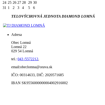
24
25
26
27
28
29
30
31
1
2
3
4
5
6
TELOVÝCHOVNÁ JEDNOTA DIAMOND LOMNÁ
Adresa
Obec Lomná
Lomná 22
029 54 Lomná
tel.:
043 /5572212
,
email:obeclomna@orava.sk
IČO: 00314633, DIČ: 2020571685
IBAN SK9556000000004002916002