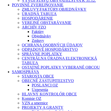
VÝVOJ STAVU OBYVATEĽSTVA K 31.12.
POVINNÉ ZVEREJŃOVANIE
ZMLUVY,FAKTÚRY,OBJEDNÁVKY
ÚRADNÁ TABUĽA
HOSPODÁRENIE
VEREJNÉ OBSTARÁVANIE
ARCHÍV FZO
Faktúry
Objednávky
Zmluvy
OCHRANA OSOBNÝCH ÚDAJOV
ODPADOVÉ HOSPODÁRSTVO
SPRÁVNE POPLATKY
CENTRÁLNA ÚRADNA ELEKTRONICKÁ
TABUĽA
OSTATNÉ POPLATKY VYBERANÉ OBCOU
SAMOSPRÁVA
STAROSTA OBCE
OBECNÉ ZASTUPITEĽSTVO
POSLANCI OZ
Uznesenia
HLAVNÝ KONTROLÓR OBCE
Komisie OZ
VZN a smernice
PROJEKTY A GRANTY