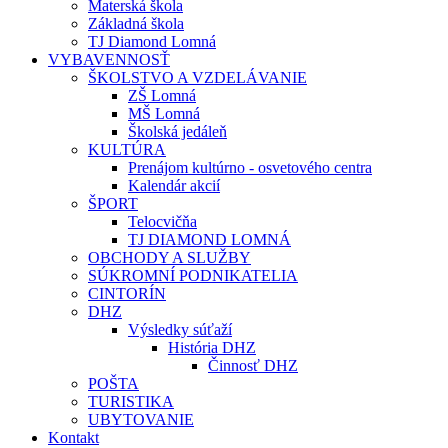
Materská škola
Základná škola
TJ Diamond Lomná
VYBAVENNOSŤ
ŠKOLSTVO A VZDELÁVANIE
ZŠ Lomná
MŠ Lomná
Školská jedáleň
KULTÚRA
Prenájom kultúrno - osvetového centra
Kalendár akcií
ŠPORT
Telocvičňa
TJ DIAMOND LOMNÁ
OBCHODY A SLUŽBY
SÚKROMNÍ PODNIKATELIA
CINTORÍN
DHZ
Výsledky súťaží
História DHZ
Činnosť DHZ
POŠTA
TURISTIKA
UBYTOVANIE
Kontakt