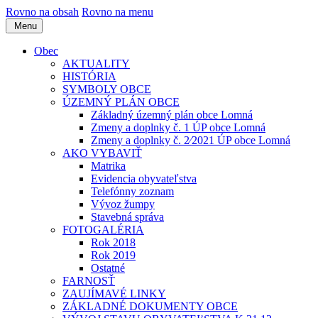
Rovno na obsah
Rovno na menu
Menu
Obec
AKTUALITY
HISTÓRIA
SYMBOLY OBCE
ÚZEMNÝ PLÁN OBCE
Základný územný plán obce Lomná
Zmeny a doplnky č. 1 ÚP obce Lomná
Zmeny a doplnky č. 2⁄2021 ÚP obce Lomná
AKO VYBAVIŤ
Matrika
Evidencia obyvateľstva
Telefónny zoznam
Vývoz žumpy
Stavebná správa
FOTOGALÉRIA
Rok 2018
Rok 2019
Ostatné
FARNOSŤ
ZAUJÍMAVÉ LINKY
ZÁKLADNÉ DOKUMENTY OBCE