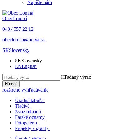
Napíšte nám
Obec
Lomná
043 / 557 22 12
obeclomna@orava.sk
SK
Slovensky
SK
Slovensky
EN
English
Hľadaný výraz
Hľadať
rozšírené vyhľadávanie
Úradná tabuľa
Tlačivá
Zvoz odpadu
Farské oznamy
Fotogaléria
Projekty a granty
Úvodná stránka