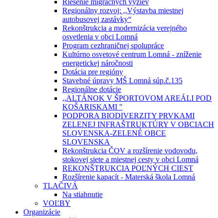
Riešenie migračných výziev
Regionálny rozvoj: ,,Výstavba miestnej
autobusovej zastávky“
Rekonštrukcia a modernizácia verejného
osvetlenia v obci Lomná
Program cezhraničnej spolupráce
Kultúrno osvetové centrum Lomná - zníženie
energetickej náročnosti
Dotácia pre regióny
Stavebné úpravy MŠ Lomná súp.č.135
Regionálne dotácie
,,ALTÁNOK V ŠPORTOVOM AREÁLI POD
KOŠARISKAMI "
PODPORA BIODIVERZITY PRVKAMI
ZELENEJ INFRAŠTRUKTÚRY V OBCIACH
SLOVENSKA-ZELENÉ OBCE
SLOVENSKA
Rekonštrukcia ČOV a rozšírenie vodovodu,
stokovej siete a miestnej cesty v obci Lomná
REKONŠTRUKCIA POĽNÝCH CIEST
Rozšírenie kapacít - Materská škola Lomná
TLAČIVÁ
Na stiahnutie
VOĽBY
Organizácie