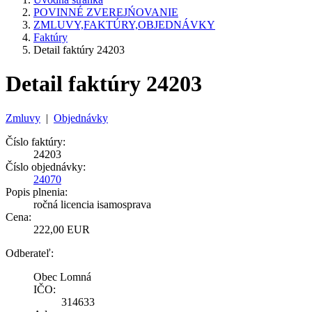
POVINNÉ ZVEREJŃOVANIE
ZMLUVY,FAKTÚRY,OBJEDNÁVKY
Faktúry
Detail faktúry 24203
Detail faktúry 24203
Zmluvy
|
Objednávky
Číslo faktúry:
24203
Číslo objednávky:
24070
Popis plnenia:
ročná licencia isamosprava
Cena:
222,00 EUR
Odberateľ:
Obec Lomná
IČO:
314633