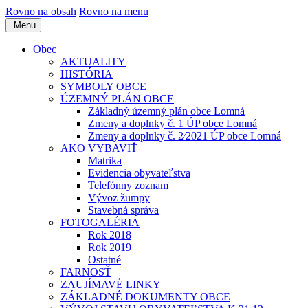
Rovno na obsah
Rovno na menu
Menu
Obec
AKTUALITY
HISTÓRIA
SYMBOLY OBCE
ÚZEMNÝ PLÁN OBCE
Základný územný plán obce Lomná
Zmeny a doplnky č. 1 ÚP obce Lomná
Zmeny a doplnky č. 2⁄2021 ÚP obce Lomná
AKO VYBAVIŤ
Matrika
Evidencia obyvateľstva
Telefónny zoznam
Vývoz žumpy
Stavebná správa
FOTOGALÉRIA
Rok 2018
Rok 2019
Ostatné
FARNOSŤ
ZAUJÍMAVÉ LINKY
ZÁKLADNÉ DOKUMENTY OBCE