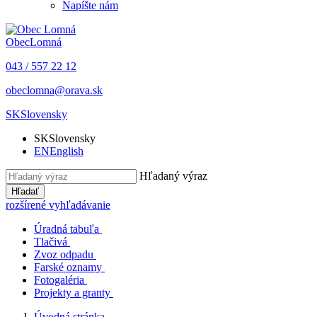
Napíšte nám
Obec
Lomná
043 / 557 22 12
obeclomna@orava.sk
SK
Slovensky
SK
Slovensky
EN
English
Hľadaný výraz
Hľadať
rozšírené vyhľadávanie
Úradná tabuľa
Tlačivá
Zvoz odpadu
Farské oznamy
Fotogaléria
Projekty a granty
Úvodná stránka