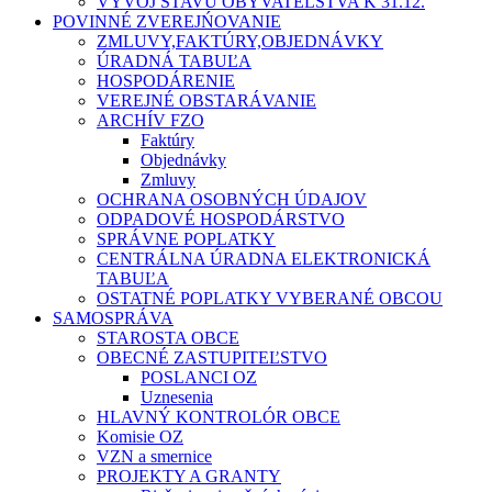
VÝVOJ STAVU OBYVATEĽSTVA K 31.12.
POVINNÉ ZVEREJŃOVANIE
ZMLUVY,FAKTÚRY,OBJEDNÁVKY
ÚRADNÁ TABUĽA
HOSPODÁRENIE
VEREJNÉ OBSTARÁVANIE
ARCHÍV FZO
Faktúry
Objednávky
Zmluvy
OCHRANA OSOBNÝCH ÚDAJOV
ODPADOVÉ HOSPODÁRSTVO
SPRÁVNE POPLATKY
CENTRÁLNA ÚRADNA ELEKTRONICKÁ
TABUĽA
OSTATNÉ POPLATKY VYBERANÉ OBCOU
SAMOSPRÁVA
STAROSTA OBCE
OBECNÉ ZASTUPITEĽSTVO
POSLANCI OZ
Uznesenia
HLAVNÝ KONTROLÓR OBCE
Komisie OZ
VZN a smernice
PROJEKTY A GRANTY