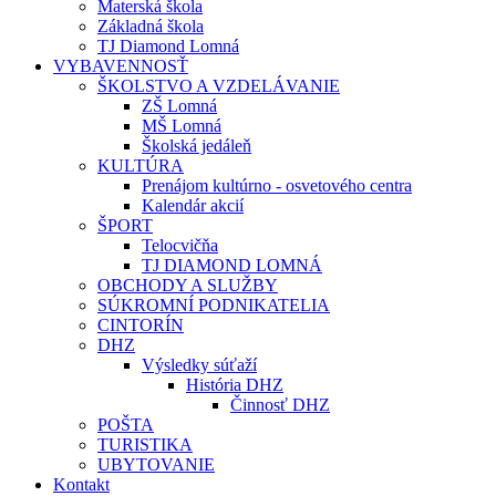
Materská škola
Základná škola
TJ Diamond Lomná
VYBAVENNOSŤ
ŠKOLSTVO A VZDELÁVANIE
ZŠ Lomná
MŠ Lomná
Školská jedáleň
KULTÚRA
Prenájom kultúrno - osvetového centra
Kalendár akcií
ŠPORT
Telocvičňa
TJ DIAMOND LOMNÁ
OBCHODY A SLUŽBY
SÚKROMNÍ PODNIKATELIA
CINTORÍN
DHZ
Výsledky súťaží
História DHZ
Činnosť DHZ
POŠTA
TURISTIKA
UBYTOVANIE
Kontakt