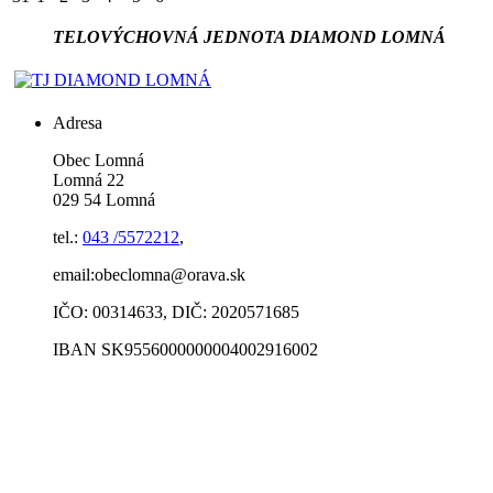
TELOVÝCHOVNÁ JEDNOTA DIAMOND LOMNÁ
Adresa
Obec Lomná
Lomná 22
029 54 Lomná
tel.:
043 /5572212
,
email:obeclomna@orava.sk
IČO: 00314633, DIČ: 2020571685
IBAN SK9556000000004002916002