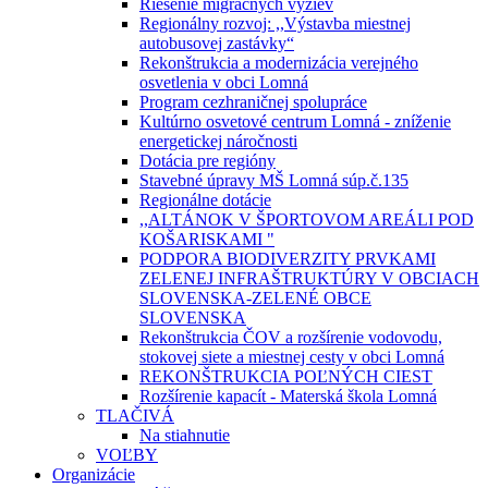
Riešenie migračných výziev
Regionálny rozvoj: ,,Výstavba miestnej
autobusovej zastávky“
Rekonštrukcia a modernizácia verejného
osvetlenia v obci Lomná
Program cezhraničnej spolupráce
Kultúrno osvetové centrum Lomná - zníženie
energetickej náročnosti
Dotácia pre regióny
Stavebné úpravy MŠ Lomná súp.č.135
Regionálne dotácie
,,ALTÁNOK V ŠPORTOVOM AREÁLI POD
KOŠARISKAMI "
PODPORA BIODIVERZITY PRVKAMI
ZELENEJ INFRAŠTRUKTÚRY V OBCIACH
SLOVENSKA-ZELENÉ OBCE
SLOVENSKA
Rekonštrukcia ČOV a rozšírenie vodovodu,
stokovej siete a miestnej cesty v obci Lomná
REKONŠTRUKCIA POĽNÝCH CIEST
Rozšírenie kapacít - Materská škola Lomná
TLAČIVÁ
Na stiahnutie
VOĽBY
Organizácie