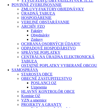
VÝVOJ STAVU OBYVATEĽSTVA K 31.12.
POVINNÉ ZVEREJŃOVANIE
ZMLUVY,FAKTÚRY,OBJEDNÁVKY
ÚRADNÁ TABUĽA
HOSPODÁRENIE
VEREJNÉ OBSTARÁVANIE
ARCHÍV FZO
Faktúry
Objednávky
Zmluvy
OCHRANA OSOBNÝCH ÚDAJOV
ODPADOVÉ HOSPODÁRSTVO
SPRÁVNE POPLATKY
CENTRÁLNA ÚRADNA ELEKTRONICKÁ
TABUĽA
OSTATNÉ POPLATKY VYBERANÉ OBCOU
SAMOSPRÁVA
STAROSTA OBCE
OBECNÉ ZASTUPITEĽSTVO
POSLANCI OZ
Uznesenia
HLAVNÝ KONTROLÓR OBCE
Komisie OZ
VZN a smernice
PROJEKTY A GRANTY