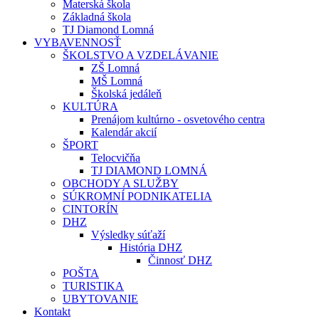
Materská škola
Základná škola
TJ Diamond Lomná
VYBAVENNOSŤ
ŠKOLSTVO A VZDELÁVANIE
ZŠ Lomná
MŠ Lomná
Školská jedáleň
KULTÚRA
Prenájom kultúrno - osvetového centra
Kalendár akcií
ŠPORT
Telocvičňa
TJ DIAMOND LOMNÁ
OBCHODY A SLUŽBY
SÚKROMNÍ PODNIKATELIA
CINTORÍN
DHZ
Výsledky súťaží
História DHZ
Činnosť DHZ
POŠTA
TURISTIKA
UBYTOVANIE
Kontakt