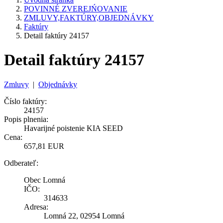
POVINNÉ ZVEREJŃOVANIE
ZMLUVY,FAKTÚRY,OBJEDNÁVKY
Faktúry
Detail faktúry 24157
Detail faktúry 24157
Zmluvy
|
Objednávky
Číslo faktúry:
24157
Popis plnenia:
Havarijné poistenie KIA SEED
Cena:
657,81 EUR
Odberateľ:
Obec Lomná
IČO:
314633
Adresa:
Lomná 22, 02954 Lomná