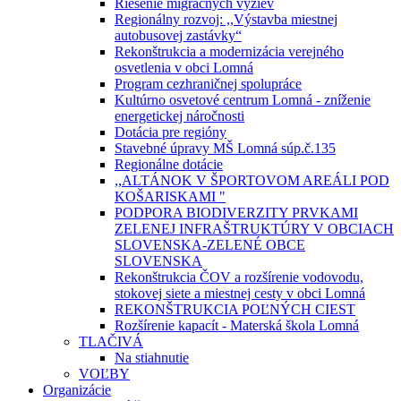
Riešenie migračných výziev
Regionálny rozvoj: ,,Výstavba miestnej
autobusovej zastávky“
Rekonštrukcia a modernizácia verejného
osvetlenia v obci Lomná
Program cezhraničnej spolupráce
Kultúrno osvetové centrum Lomná - zníženie
energetickej náročnosti
Dotácia pre regióny
Stavebné úpravy MŠ Lomná súp.č.135
Regionálne dotácie
,,ALTÁNOK V ŠPORTOVOM AREÁLI POD
KOŠARISKAMI "
PODPORA BIODIVERZITY PRVKAMI
ZELENEJ INFRAŠTRUKTÚRY V OBCIACH
SLOVENSKA-ZELENÉ OBCE
SLOVENSKA
Rekonštrukcia ČOV a rozšírenie vodovodu,
stokovej siete a miestnej cesty v obci Lomná
REKONŠTRUKCIA POĽNÝCH CIEST
Rozšírenie kapacít - Materská škola Lomná
TLAČIVÁ
Na stiahnutie
VOĽBY
Organizácie