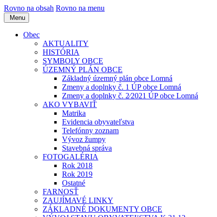
Rovno na obsah
Rovno na menu
Menu
Obec
AKTUALITY
HISTÓRIA
SYMBOLY OBCE
ÚZEMNÝ PLÁN OBCE
Základný územný plán obce Lomná
Zmeny a doplnky č. 1 ÚP obce Lomná
Zmeny a doplnky č. 2⁄2021 ÚP obce Lomná
AKO VYBAVIŤ
Matrika
Evidencia obyvateľstva
Telefónny zoznam
Vývoz žumpy
Stavebná správa
FOTOGALÉRIA
Rok 2018
Rok 2019
Ostatné
FARNOSŤ
ZAUJÍMAVÉ LINKY
ZÁKLADNÉ DOKUMENTY OBCE