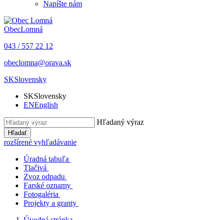
Napíšte nám
Obec
Lomná
043 / 557 22 12
obeclomna@orava.sk
SK
Slovensky
SK
Slovensky
EN
English
Hľadaný výraz
Hľadať
rozšírené vyhľadávanie
Úradná tabuľa
Tlačivá
Zvoz odpadu
Farské oznamy
Fotogaléria
Projekty a granty
Úvodná stránka