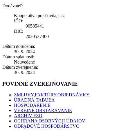
Dodávateľ:
Kooperatíva poisťovňa, a.s.
IČO:
00585441
DIČ:
2020527300
Dátum doručenia:
30. 9. 2024
Dátum splatnosti:
Neuvedené
Dátum zverejnenia:
30. 9. 2024
POVINNÉ ZVEREJŃOVANIE
ZMLUVY,FAKTÚRY,OBJEDNÁVKY
ÚRADNÁ TABUĽA
HOSPODÁRENIE
VEREJNÉ OBSTARÁVANIE
ARCHÍV FZO
OCHRANA OSOBNÝCH ÚDAJOV
ODPADOVÉ HOSPODÁRSTVO