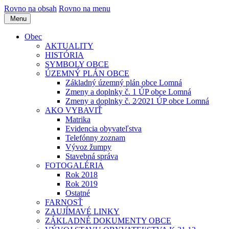
Rovno na obsah
Rovno na menu
Menu
Obec
AKTUALITY
HISTÓRIA
SYMBOLY OBCE
ÚZEMNÝ PLÁN OBCE
Základný územný plán obce Lomná
Zmeny a doplnky č. 1 ÚP obce Lomná
Zmeny a doplnky č. 2⁄2021 ÚP obce Lomná
AKO VYBAVIŤ
Matrika
Evidencia obyvateľstva
Telefónny zoznam
Vývoz žumpy
Stavebná správa
FOTOGALÉRIA
Rok 2018
Rok 2019
Ostatné
FARNOSŤ
ZAUJÍMAVÉ LINKY
ZÁKLADNÉ DOKUMENTY OBCE