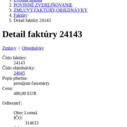
POVINNÉ ZVEREJŃOVANIE
ZMLUVY,FAKTÚRY,OBJEDNÁVKY
Faktúry
Detail faktúry 24143
Detail faktúry 24143
Zmluvy
|
Objednávky
Číslo faktúry:
24143
Číslo objednávky:
24045
Popis plnenia:
prenájom časomiery
Cena:
480,00 EUR
Odberateľ:
Obec Lomná
IČO:
314633