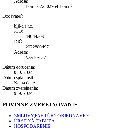
Adresa:
Lomná 22, 02954 Lomná
Dodávateľ:
blška s.r.o.
IČO:
44944209
DIČ:
2022880497
Adresa:
Vasiľov 37
Dátum doručenia:
9. 9. 2024
Dátum splatnosti:
Neuvedené
Dátum zverejnenia:
9. 9. 2024
POVINNÉ ZVEREJŃOVANIE
ZMLUVY,FAKTÚRY,OBJEDNÁVKY
ÚRADNÁ TABUĽA
HOSPODÁRENIE