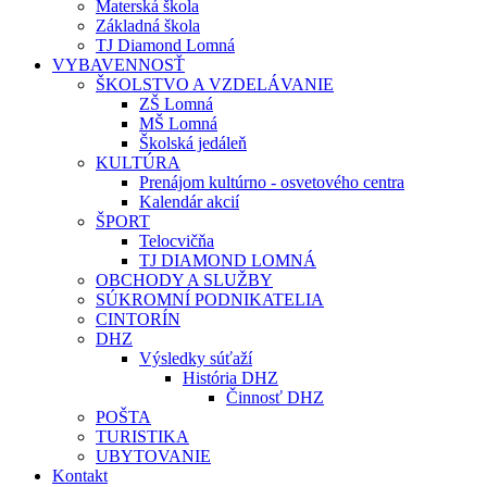
Materská škola
Základná škola
TJ Diamond Lomná
VYBAVENNOSŤ
ŠKOLSTVO A VZDELÁVANIE
ZŠ Lomná
MŠ Lomná
Školská jedáleň
KULTÚRA
Prenájom kultúrno - osvetového centra
Kalendár akcií
ŠPORT
Telocvičňa
TJ DIAMOND LOMNÁ
OBCHODY A SLUŽBY
SÚKROMNÍ PODNIKATELIA
CINTORÍN
DHZ
Výsledky súťaží
História DHZ
Činnosť DHZ
POŠTA
TURISTIKA
UBYTOVANIE
Kontakt