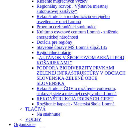
Riešenie migračných výziev
Regionálny rozvoj: ,,Výstavba miestnej
autobusovej zastávky“
Rekonštrukcia a modernizácia verejného
osvetlenia v obci Lomná
Program cezhraničnej spolupráce
Kultúrno osvetové centrum Lomná - zníženie
energetickej náročnosti
Dotácia pre regióny
Stavebné úpravy MŠ Lomná súp.č.135
Regionálne dotácie
,,ALTÁNOK V ŠPORTOVOM AREÁLI POD
KOŠARISKAMI "
PODPORA BIODIVERZITY PRVKAMI
ZELENEJ INFRAŠTRUKTÚRY V OBCIACH
SLOVENSKA-ZELENÉ OBCE
SLOVENSKA
Rekonštrukcia ČOV a rozšírenie vodovodu,
stokovej siete a miestnej cesty v obci Lomná
REKONŠTRUKCIA POĽNÝCH CIEST
Rozšírenie kapacít - Materská škola Lomná
TLAČIVÁ
Na stiahnutie
VOĽBY
Organizácie