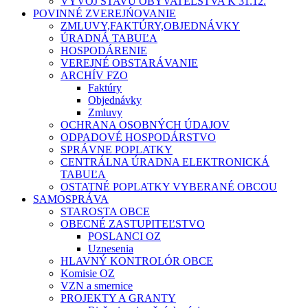
VÝVOJ STAVU OBYVATEĽSTVA K 31.12.
POVINNÉ ZVEREJŃOVANIE
ZMLUVY,FAKTÚRY,OBJEDNÁVKY
ÚRADNÁ TABUĽA
HOSPODÁRENIE
VEREJNÉ OBSTARÁVANIE
ARCHÍV FZO
Faktúry
Objednávky
Zmluvy
OCHRANA OSOBNÝCH ÚDAJOV
ODPADOVÉ HOSPODÁRSTVO
SPRÁVNE POPLATKY
CENTRÁLNA ÚRADNA ELEKTRONICKÁ
TABUĽA
OSTATNÉ POPLATKY VYBERANÉ OBCOU
SAMOSPRÁVA
STAROSTA OBCE
OBECNÉ ZASTUPITEĽSTVO
POSLANCI OZ
Uznesenia
HLAVNÝ KONTROLÓR OBCE
Komisie OZ
VZN a smernice
PROJEKTY A GRANTY