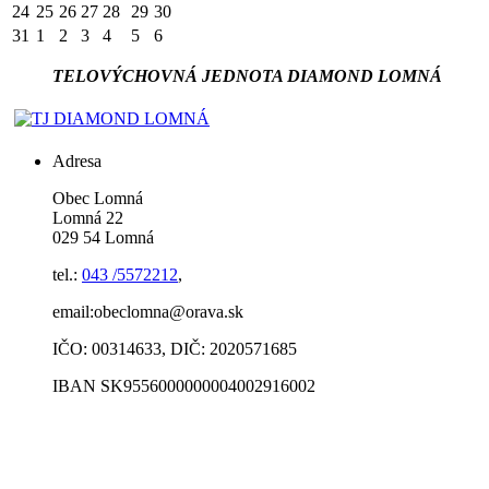
24
25
26
27
28
29
30
31
1
2
3
4
5
6
TELOVÝCHOVNÁ JEDNOTA DIAMOND LOMNÁ
Adresa
Obec Lomná
Lomná 22
029 54 Lomná
tel.:
043 /5572212
,
email:obeclomna@orava.sk
IČO: 00314633, DIČ: 2020571685
IBAN SK9556000000004002916002