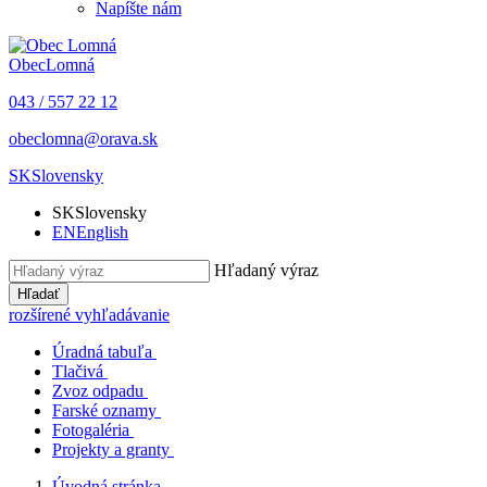
Napíšte nám
Obec
Lomná
043 / 557 22 12
obeclomna@orava.sk
SK
Slovensky
SK
Slovensky
EN
English
Hľadaný výraz
Hľadať
rozšírené vyhľadávanie
Úradná tabuľa
Tlačivá
Zvoz odpadu
Farské oznamy
Fotogaléria
Projekty a granty
Úvodná stránka