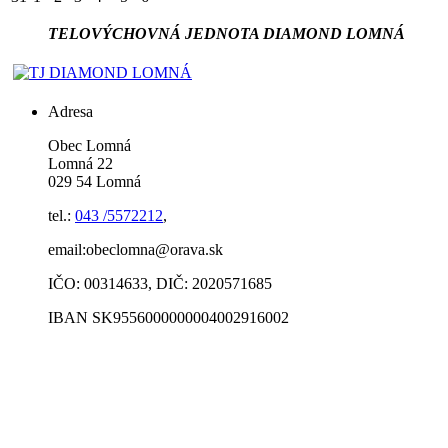
TELOVÝCHOVNÁ JEDNOTA DIAMOND LOMNÁ
Adresa
Obec Lomná
Lomná 22
029 54 Lomná
tel.:
043 /5572212
,
email:obeclomna@orava.sk
IČO: 00314633, DIČ: 2020571685
IBAN SK9556000000004002916002