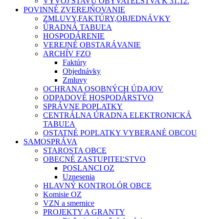
VÝVOJ STAVU OBYVATEĽSTVA K 31.12.
POVINNÉ ZVEREJŃOVANIE
ZMLUVY,FAKTÚRY,OBJEDNÁVKY
ÚRADNÁ TABUĽA
HOSPODÁRENIE
VEREJNÉ OBSTARÁVANIE
ARCHÍV FZO
Faktúry
Objednávky
Zmluvy
OCHRANA OSOBNÝCH ÚDAJOV
ODPADOVÉ HOSPODÁRSTVO
SPRÁVNE POPLATKY
CENTRÁLNA ÚRADNA ELEKTRONICKÁ
TABUĽA
OSTATNÉ POPLATKY VYBERANÉ OBCOU
SAMOSPRÁVA
STAROSTA OBCE
OBECNÉ ZASTUPITEĽSTVO
POSLANCI OZ
Uznesenia
HLAVNÝ KONTROLÓR OBCE
Komisie OZ
VZN a smernice
PROJEKTY A GRANTY