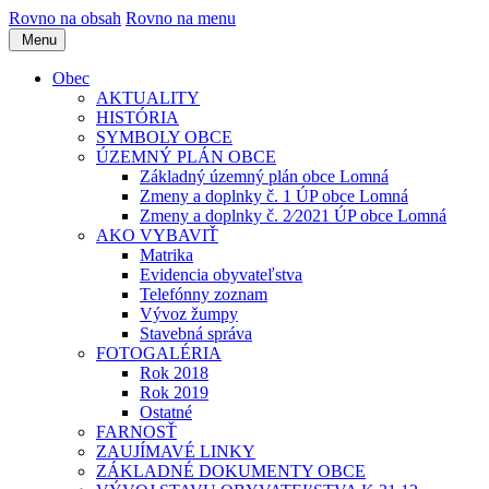
Rovno na obsah
Rovno na menu
Menu
Obec
AKTUALITY
HISTÓRIA
SYMBOLY OBCE
ÚZEMNÝ PLÁN OBCE
Základný územný plán obce Lomná
Zmeny a doplnky č. 1 ÚP obce Lomná
Zmeny a doplnky č. 2⁄2021 ÚP obce Lomná
AKO VYBAVIŤ
Matrika
Evidencia obyvateľstva
Telefónny zoznam
Vývoz žumpy
Stavebná správa
FOTOGALÉRIA
Rok 2018
Rok 2019
Ostatné
FARNOSŤ
ZAUJÍMAVÉ LINKY
ZÁKLADNÉ DOKUMENTY OBCE