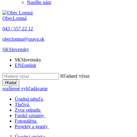
Napíšte nám
Obec
Lomná
043 / 557 22 12
obeclomna@orava.sk
SK
Slovensky
SK
Slovensky
EN
English
Hľadaný výraz
Hľadať
rozšírené vyhľadávanie
Úradná tabuľa
Tlačivá
Zvoz odpadu
Farské oznamy
Fotogaléria
Projekty a granty
Úvodná stránka