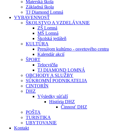
Materská škola
Základná škola
TJ Diamond Lomná
VYBAVENNOSŤ
ŠKOLSTVO A VZDELÁVANIE
ZŠ Lomná
MŠ Lomná
Školská jedáleň
KULTÚRA
Prenájom kultúrno - osvetového centra
Kalendár akcií
ŠPORT
Telocvičňa
TJ DIAMOND LOMNÁ
OBCHODY A SLUŽBY
SÚKROMNÍ PODNIKATELIA
CINTORÍN
DHZ
Výsledky súťaží
História DHZ
Činnosť DHZ
POŠTA
TURISTIKA
UBYTOVANIE
Kontakt