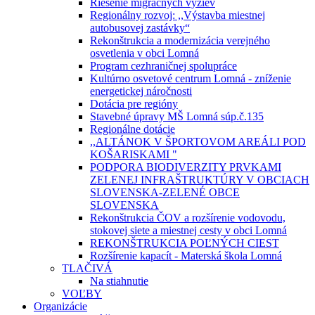
Riešenie migračných výziev
Regionálny rozvoj: ,,Výstavba miestnej
autobusovej zastávky“
Rekonštrukcia a modernizácia verejného
osvetlenia v obci Lomná
Program cezhraničnej spolupráce
Kultúrno osvetové centrum Lomná - zníženie
energetickej náročnosti
Dotácia pre regióny
Stavebné úpravy MŠ Lomná súp.č.135
Regionálne dotácie
,,ALTÁNOK V ŠPORTOVOM AREÁLI POD
KOŠARISKAMI "
PODPORA BIODIVERZITY PRVKAMI
ZELENEJ INFRAŠTRUKTÚRY V OBCIACH
SLOVENSKA-ZELENÉ OBCE
SLOVENSKA
Rekonštrukcia ČOV a rozšírenie vodovodu,
stokovej siete a miestnej cesty v obci Lomná
REKONŠTRUKCIA POĽNÝCH CIEST
Rozšírenie kapacít - Materská škola Lomná
TLAČIVÁ
Na stiahnutie
VOĽBY
Organizácie