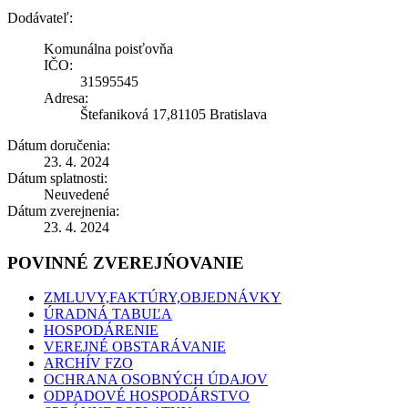
Dodávateľ:
Komunálna poisťovňa
IČO:
31595545
Adresa:
Štefaniková 17,81105 Bratislava
Dátum doručenia:
23. 4. 2024
Dátum splatnosti:
Neuvedené
Dátum zverejnenia:
23. 4. 2024
POVINNÉ ZVEREJŃOVANIE
ZMLUVY,FAKTÚRY,OBJEDNÁVKY
ÚRADNÁ TABUĽA
HOSPODÁRENIE
VEREJNÉ OBSTARÁVANIE
ARCHÍV FZO
OCHRANA OSOBNÝCH ÚDAJOV
ODPADOVÉ HOSPODÁRSTVO