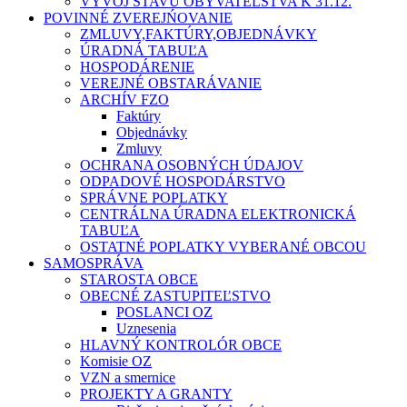
VÝVOJ STAVU OBYVATEĽSTVA K 31.12.
POVINNÉ ZVEREJŃOVANIE
ZMLUVY,FAKTÚRY,OBJEDNÁVKY
ÚRADNÁ TABUĽA
HOSPODÁRENIE
VEREJNÉ OBSTARÁVANIE
ARCHÍV FZO
Faktúry
Objednávky
Zmluvy
OCHRANA OSOBNÝCH ÚDAJOV
ODPADOVÉ HOSPODÁRSTVO
SPRÁVNE POPLATKY
CENTRÁLNA ÚRADNA ELEKTRONICKÁ
TABUĽA
OSTATNÉ POPLATKY VYBERANÉ OBCOU
SAMOSPRÁVA
STAROSTA OBCE
OBECNÉ ZASTUPITEĽSTVO
POSLANCI OZ
Uznesenia
HLAVNÝ KONTROLÓR OBCE
Komisie OZ
VZN a smernice
PROJEKTY A GRANTY