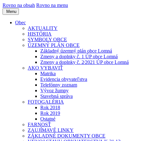
Rovno na obsah
Rovno na menu
Menu
Obec
AKTUALITY
HISTÓRIA
SYMBOLY OBCE
ÚZEMNÝ PLÁN OBCE
Základný územný plán obce Lomná
Zmeny a doplnky č. 1 ÚP obce Lomná
Zmeny a doplnky č. 2⁄2021 ÚP obce Lomná
AKO VYBAVIŤ
Matrika
Evidencia obyvateľstva
Telefónny zoznam
Vývoz žumpy
Stavebná správa
FOTOGALÉRIA
Rok 2018
Rok 2019
Ostatné
FARNOSŤ
ZAUJÍMAVÉ LINKY
ZÁKLADNÉ DOKUMENTY OBCE