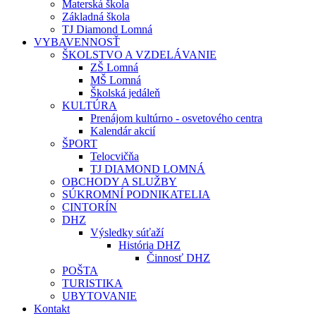
Materská škola
Základná škola
TJ Diamond Lomná
VYBAVENNOSŤ
ŠKOLSTVO A VZDELÁVANIE
ZŠ Lomná
MŠ Lomná
Školská jedáleň
KULTÚRA
Prenájom kultúrno - osvetového centra
Kalendár akcií
ŠPORT
Telocvičňa
TJ DIAMOND LOMNÁ
OBCHODY A SLUŽBY
SÚKROMNÍ PODNIKATELIA
CINTORÍN
DHZ
Výsledky súťaží
História DHZ
Činnosť DHZ
POŠTA
TURISTIKA
UBYTOVANIE
Kontakt