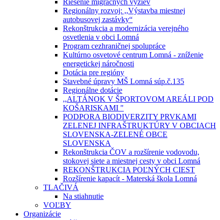
Riešenie migračných výziev
Regionálny rozvoj: ,,Výstavba miestnej
autobusovej zastávky“
Rekonštrukcia a modernizácia verejného
osvetlenia v obci Lomná
Program cezhraničnej spolupráce
Kultúrno osvetové centrum Lomná - zníženie
energetickej náročnosti
Dotácia pre regióny
Stavebné úpravy MŠ Lomná súp.č.135
Regionálne dotácie
,,ALTÁNOK V ŠPORTOVOM AREÁLI POD
KOŠARISKAMI "
PODPORA BIODIVERZITY PRVKAMI
ZELENEJ INFRAŠTRUKTÚRY V OBCIACH
SLOVENSKA-ZELENÉ OBCE
SLOVENSKA
Rekonštrukcia ČOV a rozšírenie vodovodu,
stokovej siete a miestnej cesty v obci Lomná
REKONŠTRUKCIA POĽNÝCH CIEST
Rozšírenie kapacít - Materská škola Lomná
TLAČIVÁ
Na stiahnutie
VOĽBY
Organizácie