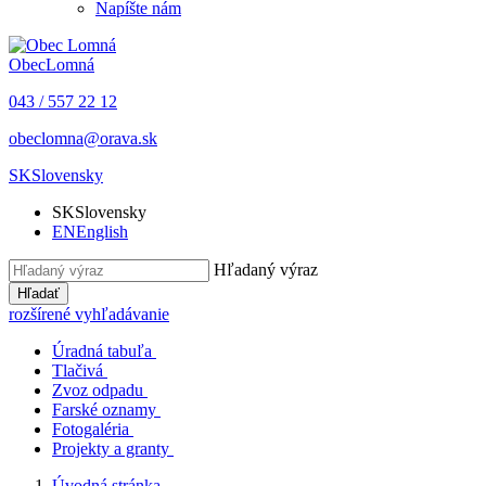
Napíšte nám
Obec
Lomná
043 / 557 22 12
obeclomna@orava.sk
SK
Slovensky
SK
Slovensky
EN
English
Hľadaný výraz
Hľadať
rozšírené vyhľadávanie
Úradná tabuľa
Tlačivá
Zvoz odpadu
Farské oznamy
Fotogaléria
Projekty a granty
Úvodná stránka