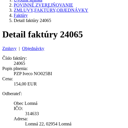
POVINNÉ ZVEREJŃOVANIE
ZMLUVY,FAKTÚRY,OBJEDNÁVKY
Faktúry
Detail faktúry 24065
Detail faktúry 24065
Zmluvy
|
Objednávky
Číslo faktúry:
24065
Popis plnenia:
PZP Iveco NO025BI
Cena:
154,00 EUR
Odberateľ:
Obec Lomná
IČO:
314633
Adresa:
Lomná 22, 02954 Lomná