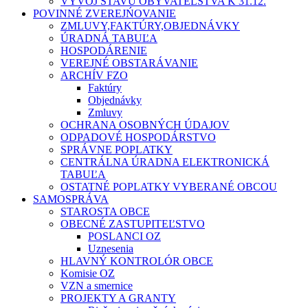
VÝVOJ STAVU OBYVATEĽSTVA K 31.12.
POVINNÉ ZVEREJŃOVANIE
ZMLUVY,FAKTÚRY,OBJEDNÁVKY
ÚRADNÁ TABUĽA
HOSPODÁRENIE
VEREJNÉ OBSTARÁVANIE
ARCHÍV FZO
Faktúry
Objednávky
Zmluvy
OCHRANA OSOBNÝCH ÚDAJOV
ODPADOVÉ HOSPODÁRSTVO
SPRÁVNE POPLATKY
CENTRÁLNA ÚRADNA ELEKTRONICKÁ
TABUĽA
OSTATNÉ POPLATKY VYBERANÉ OBCOU
SAMOSPRÁVA
STAROSTA OBCE
OBECNÉ ZASTUPITEĽSTVO
POSLANCI OZ
Uznesenia
HLAVNÝ KONTROLÓR OBCE
Komisie OZ
VZN a smernice
PROJEKTY A GRANTY