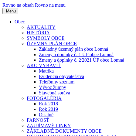
Rovno na obsah
Rovno na menu
Menu
Obec
AKTUALITY
HISTÓRIA
SYMBOLY OBCE
ÚZEMNÝ PLÁN OBCE
Základný územný plán obce Lomná
Zmeny a doplnky č. 1 ÚP obce Lomná
Zmeny a doplnky č. 2⁄2021 ÚP obce Lomná
AKO VYBAVIŤ
Matrika
Evidencia obyvateľstva
Telefónny zoznam
Vývoz žumpy
Stavebná správa
FOTOGALÉRIA
Rok 2018
Rok 2019
Ostatné
FARNOSŤ
ZAUJÍMAVÉ LINKY
ZÁKLADNÉ DOKUMENTY OBCE