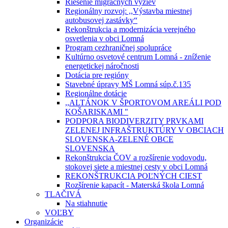
Riešenie migračných výziev
Regionálny rozvoj: ,,Výstavba miestnej
autobusovej zastávky“
Rekonštrukcia a modernizácia verejného
osvetlenia v obci Lomná
Program cezhraničnej spolupráce
Kultúrno osvetové centrum Lomná - zníženie
energetickej náročnosti
Dotácia pre regióny
Stavebné úpravy MŠ Lomná súp.č.135
Regionálne dotácie
,,ALTÁNOK V ŠPORTOVOM AREÁLI POD
KOŠARISKAMI "
PODPORA BIODIVERZITY PRVKAMI
ZELENEJ INFRAŠTRUKTÚRY V OBCIACH
SLOVENSKA-ZELENÉ OBCE
SLOVENSKA
Rekonštrukcia ČOV a rozšírenie vodovodu,
stokovej siete a miestnej cesty v obci Lomná
REKONŠTRUKCIA POĽNÝCH CIEST
Rozšírenie kapacít - Materská škola Lomná
TLAČIVÁ
Na stiahnutie
VOĽBY
Organizácie