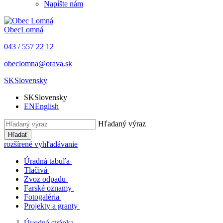
Napíšte nám
Obec
Lomná
043 / 557 22 12
obeclomna@orava.sk
SK
Slovensky
SK
Slovensky
EN
English
Hľadaný výraz
Hľadať
rozšírené vyhľadávanie
Úradná tabuľa
Tlačivá
Zvoz odpadu
Farské oznamy
Fotogaléria
Projekty a granty
Úvodná stránka