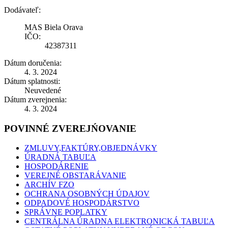
Dodávateľ:
MAS Biela Orava
IČO:
42387311
Dátum doručenia:
4. 3. 2024
Dátum splatnosti:
Neuvedené
Dátum zverejnenia:
4. 3. 2024
POVINNÉ ZVEREJŃOVANIE
ZMLUVY,FAKTÚRY,OBJEDNÁVKY
ÚRADNÁ TABUĽA
HOSPODÁRENIE
VEREJNÉ OBSTARÁVANIE
ARCHÍV FZO
OCHRANA OSOBNÝCH ÚDAJOV
ODPADOVÉ HOSPODÁRSTVO
SPRÁVNE POPLATKY
CENTRÁLNA ÚRADNA ELEKTRONICKÁ TABUĽA