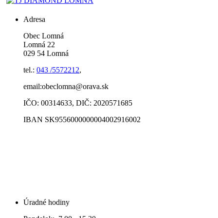
Adresa
Obec Lomná
Lomná 22
029 54 Lomná
tel.:
043 /5572212
,
email:obeclomna@orava.sk
IČO: 00314633, DIČ: 2020571685
IBAN SK9556000000004002916002
Úradné hodiny