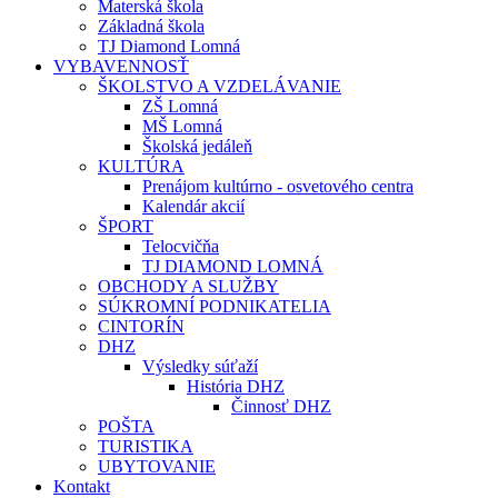
Materská škola
Základná škola
TJ Diamond Lomná
VYBAVENNOSŤ
ŠKOLSTVO A VZDELÁVANIE
ZŠ Lomná
MŠ Lomná
Školská jedáleň
KULTÚRA
Prenájom kultúrno - osvetového centra
Kalendár akcií
ŠPORT
Telocvičňa
TJ DIAMOND LOMNÁ
OBCHODY A SLUŽBY
SÚKROMNÍ PODNIKATELIA
CINTORÍN
DHZ
Výsledky súťaží
História DHZ
Činnosť DHZ
POŠTA
TURISTIKA
UBYTOVANIE
Kontakt