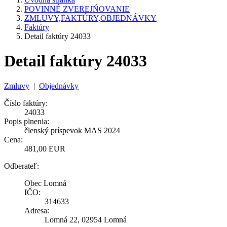
POVINNÉ ZVEREJŃOVANIE
ZMLUVY,FAKTÚRY,OBJEDNÁVKY
Faktúry
Detail faktúry 24033
Detail faktúry 24033
Zmluvy
|
Objednávky
Číslo faktúry:
24033
Popis plnenia:
členský príspevok MAS 2024
Cena:
481,00 EUR
Odberateľ:
Obec Lomná
IČO:
314633
Adresa:
Lomná 22, 02954 Lomná