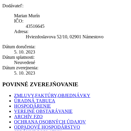
Dodávateľ:
Marian Murín
IČO:
43516645
Adresa:
Hviezdoslavova 52/10, 02901 Námestovo
Dátum doručenia:
5. 10. 2023
Dátum splatnosti:
Neuvedené
Dátum zverejnenia:
5. 10. 2023
POVINNÉ ZVEREJŃOVANIE
ZMLUVY,FAKTÚRY,OBJEDNÁVKY
ÚRADNÁ TABUĽA
HOSPODÁRENIE
VEREJNÉ OBSTARÁVANIE
ARCHÍV FZO
OCHRANA OSOBNÝCH ÚDAJOV
ODPADOVÉ HOSPODÁRSTVO