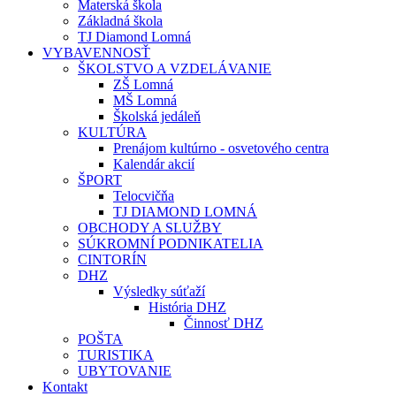
Materská škola
Základná škola
TJ Diamond Lomná
VYBAVENNOSŤ
ŠKOLSTVO A VZDELÁVANIE
ZŠ Lomná
MŠ Lomná
Školská jedáleň
KULTÚRA
Prenájom kultúrno - osvetového centra
Kalendár akcií
ŠPORT
Telocvičňa
TJ DIAMOND LOMNÁ
OBCHODY A SLUŽBY
SÚKROMNÍ PODNIKATELIA
CINTORÍN
DHZ
Výsledky súťaží
História DHZ
Činnosť DHZ
POŠTA
TURISTIKA
UBYTOVANIE
Kontakt