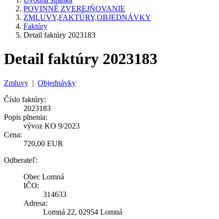
POVINNÉ ZVEREJŃOVANIE
ZMLUVY,FAKTÚRY,OBJEDNÁVKY
Faktúry
Detail faktúry 2023183
Detail faktúry 2023183
Zmluvy
|
Objednávky
Číslo faktúry:
2023183
Popis plnenia:
vývoz KO 9/2023
Cena:
720,00 EUR
Odberateľ:
Obec Lomná
IČO:
314633
Adresa:
Lomná 22, 02954 Lomná