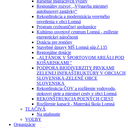
Riešenie migračných výziev
Regionálny rozvoj: ,,Výstavba miestnej
autobusovej zastávky“
Rekonštrukcia a modernizácia verejného
osvetlenia v obci Lomná
Program cezhraničnej spolupráce
Kultúrno osvetové centrum Lomná - zníženie
energetickej náročnosti
Dotácia pre regióny
Stavebné úpravy MŠ Lomná súp.č.135
Regionálne dotácie
,,ALTÁNOK V ŠPORTOVOM AREÁLI POD
KOŠARISKAMI "
PODPORA BIODIVERZITY PRVKAMI
ZELENEJ INFRAŠTRUKTÚRY V OBCIACH
SLOVENSKA-ZELENÉ OBCE
SLOVENSKA
Rekonštrukcia ČOV a rozšírenie vodovodu,
stokovej siete a miestnej cesty v obci Lomná
REKONŠTRUKCIA POĽNÝCH CIEST
Rozšírenie kapacít - Materská škola Lomná
TLAČIVÁ
Na stiahnutie
VOĽBY
Organizácie