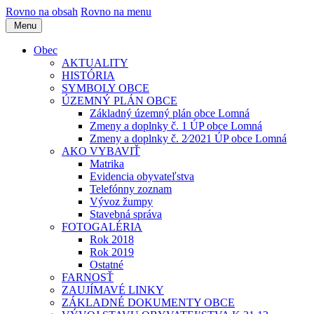
Rovno na obsah
Rovno na menu
Menu
Obec
AKTUALITY
HISTÓRIA
SYMBOLY OBCE
ÚZEMNÝ PLÁN OBCE
Základný územný plán obce Lomná
Zmeny a doplnky č. 1 ÚP obce Lomná
Zmeny a doplnky č. 2⁄2021 ÚP obce Lomná
AKO VYBAVIŤ
Matrika
Evidencia obyvateľstva
Telefónny zoznam
Vývoz žumpy
Stavebná správa
FOTOGALÉRIA
Rok 2018
Rok 2019
Ostatné
FARNOSŤ
ZAUJÍMAVÉ LINKY
ZÁKLADNÉ DOKUMENTY OBCE