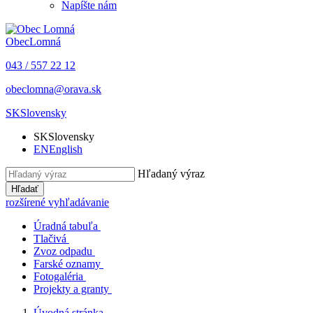
Napíšte nám
Obec
Lomná
043 / 557 22 12
obeclomna@orava.sk
SK
Slovensky
SK
Slovensky
EN
English
Hľadaný výraz
Hľadať
rozšírené vyhľadávanie
Úradná tabuľa
Tlačivá
Zvoz odpadu
Farské oznamy
Fotogaléria
Projekty a granty
Úvodná stránka