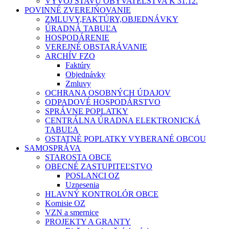
VÝVOJ STAVU OBYVATEĽSTVA K 31.12.
POVINNÉ ZVEREJŃOVANIE
ZMLUVY,FAKTÚRY,OBJEDNÁVKY
ÚRADNÁ TABUĽA
HOSPODÁRENIE
VEREJNÉ OBSTARÁVANIE
ARCHÍV FZO
Faktúry
Objednávky
Zmluvy
OCHRANA OSOBNÝCH ÚDAJOV
ODPADOVÉ HOSPODÁRSTVO
SPRÁVNE POPLATKY
CENTRÁLNA ÚRADNA ELEKTRONICKÁ
TABUĽA
OSTATNÉ POPLATKY VYBERANÉ OBCOU
SAMOSPRÁVA
STAROSTA OBCE
OBECNÉ ZASTUPITEĽSTVO
POSLANCI OZ
Uznesenia
HLAVNÝ KONTROLÓR OBCE
Komisie OZ
VZN a smernice
PROJEKTY A GRANTY