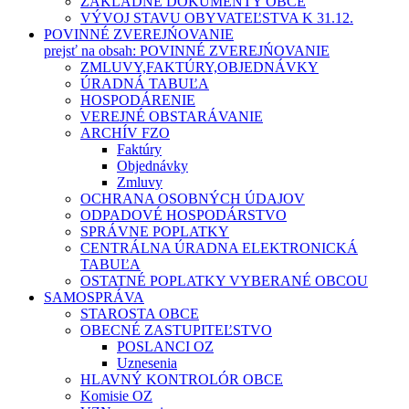
ZÁKLADNÉ DOKUMENTY OBCE
VÝVOJ STAVU OBYVATEĽSTVA K 31.12.
POVINNÉ ZVEREJŃOVANIE
prejsť na obsah: POVINNÉ ZVEREJŃOVANIE
ZMLUVY,FAKTÚRY,OBJEDNÁVKY
ÚRADNÁ TABUĽA
HOSPODÁRENIE
VEREJNÉ OBSTARÁVANIE
ARCHÍV FZO
Faktúry
Objednávky
Zmluvy
OCHRANA OSOBNÝCH ÚDAJOV
ODPADOVÉ HOSPODÁRSTVO
SPRÁVNE POPLATKY
CENTRÁLNA ÚRADNA ELEKTRONICKÁ
TABUĽA
OSTATNÉ POPLATKY VYBERANÉ OBCOU
SAMOSPRÁVA
STAROSTA OBCE
OBECNÉ ZASTUPITEĽSTVO
POSLANCI OZ
Uznesenia
HLAVNÝ KONTROLÓR OBCE
Komisie OZ