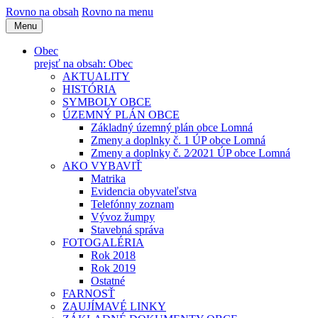
Rovno na obsah
Rovno na menu
Menu
Obec
prejsť na obsah: Obec
AKTUALITY
HISTÓRIA
SYMBOLY OBCE
ÚZEMNÝ PLÁN OBCE
Základný územný plán obce Lomná
Zmeny a doplnky č. 1 ÚP obce Lomná
Zmeny a doplnky č. 2⁄2021 ÚP obce Lomná
AKO VYBAVIŤ
Matrika
Evidencia obyvateľstva
Telefónny zoznam
Vývoz žumpy
Stavebná správa
FOTOGALÉRIA
Rok 2018
Rok 2019
Ostatné
FARNOSŤ
ZAUJÍMAVÉ LINKY