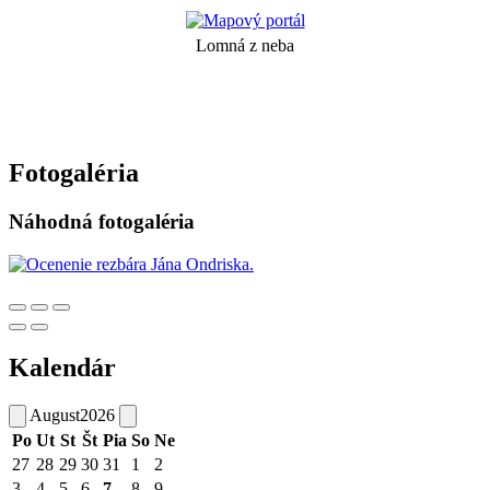
Lomná z neba
Fotogaléria
Náhodná fotogaléria
Kalendár
August
2026
Po
Ut
St
Št
Pia
So
Ne
27
28
29
30
31
1
2
3
4
5
6
7
8
9