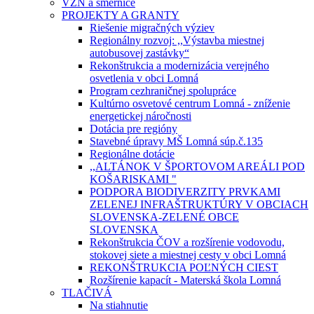
VZN a smernice
PROJEKTY A GRANTY
Riešenie migračných výziev
Regionálny rozvoj: ,,Výstavba miestnej
autobusovej zastávky“
Rekonštrukcia a modernizácia verejného
osvetlenia v obci Lomná
Program cezhraničnej spolupráce
Kultúrno osvetové centrum Lomná - zníženie
energetickej náročnosti
Dotácia pre regióny
Stavebné úpravy MŠ Lomná súp.č.135
Regionálne dotácie
,,ALTÁNOK V ŠPORTOVOM AREÁLI POD
KOŠARISKAMI "
PODPORA BIODIVERZITY PRVKAMI
ZELENEJ INFRAŠTRUKTÚRY V OBCIACH
SLOVENSKA-ZELENÉ OBCE
SLOVENSKA
Rekonštrukcia ČOV a rozšírenie vodovodu,
stokovej siete a miestnej cesty v obci Lomná
REKONŠTRUKCIA POĽNÝCH CIEST
Rozšírenie kapacít - Materská škola Lomná
TLAČIVÁ
Na stiahnutie