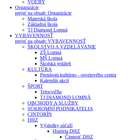
VOĽBY
Organizácie
prejsť na obsah: Organizácie
Materská škola
Základná škola
TJ Diamond Lomná
VYBAVENNOSŤ
prejsť na obsah: VYBAVENNOSŤ
ŠKOLSTVO A VZDELÁVANIE
ZŠ Lomná
MŠ Lomná
Školská jedáleň
KULTÚRA
Prenájom kultúrno - osvetového centra
Kalendár akcií
ŠPORT
Telocvičňa
TJ DIAMOND LOMNÁ
OBCHODY A SLUŽBY
SÚKROMNÍ PODNIKATELIA
CINTORÍN
DHZ
Výsledky súťaží
História DHZ
Činnosť DHZ