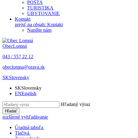
POŠTA
TURISTIKA
UBYTOVANIE
Kontakt
prejsť na obsah: Kontakt
Napíšte nám
Obec
Lomná
043 / 557 22 12
obeclomna@orava.sk
SK
Slovensky
SK
Slovensky
EN
English
Hľadaný výraz
Hľadať
rozšírené vyhľadávanie
Úradná tabuľa
Tlačivá