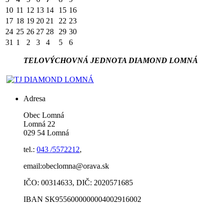
10
11
12
13
14
15
16
17
18
19
20
21
22
23
24
25
26
27
28
29
30
31
1
2
3
4
5
6
TELOVÝCHOVNÁ JEDNOTA DIAMOND LOMNÁ
Adresa
Obec Lomná
Lomná 22
029 54 Lomná
tel.:
043 /5572212
,
email:obeclomna@orava.sk
IČO: 00314633, DIČ: 2020571685
IBAN SK9556000000004002916002