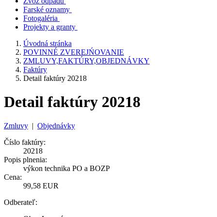
Zvoz odpadu
Farské oznamy
Fotogaléria
Projekty a granty
Úvodná stránka
POVINNÉ ZVEREJŃOVANIE
ZMLUVY,FAKTÚRY,OBJEDNÁVKY
Faktúry
Detail faktúry 20218
Detail faktúry 20218
Zmluvy
|
Objednávky
Číslo faktúry:
20218
Popis plnenia:
výkon technika PO a BOZP
Cena:
99,58 EUR
Odberateľ: