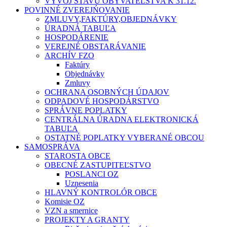
VÝVOJ STAVU OBYVATEĽSTVA K 31.12.
POVINNÉ ZVEREJŃOVANIE
ZMLUVY,FAKTÚRY,OBJEDNÁVKY
ÚRADNÁ TABUĽA
HOSPODÁRENIE
VEREJNÉ OBSTARÁVANIE
ARCHÍV FZO
Faktúry
Objednávky
Zmluvy
OCHRANA OSOBNÝCH ÚDAJOV
ODPADOVÉ HOSPODÁRSTVO
SPRÁVNE POPLATKY
CENTRÁLNA ÚRADNA ELEKTRONICKÁ
TABUĽA
OSTATNÉ POPLATKY VYBERANÉ OBCOU
SAMOSPRÁVA
STAROSTA OBCE
OBECNÉ ZASTUPITEĽSTVO
POSLANCI OZ
Uznesenia
HLAVNÝ KONTROLÓR OBCE
Komisie OZ
VZN a smernice
PROJEKTY A GRANTY