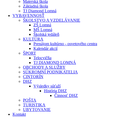
Materská škola
Základná škola
TJ Diamond Lomná
VYBAVENNOSŤ
ŠKOLSTVO A VZDELÁVANIE
ZŠ Lomná
MŠ Lomná
Školská jedáleň
KULTÚRA
Prenájom kultúrno - osvetového centra
Kalendár akcií
ŠPORT
Telocvičňa
TJ DIAMOND LOMNÁ
OBCHODY A SLUŽBY
SÚKROMNÍ PODNIKATELIA
CINTORÍN
DHZ
Výsledky súťaží
História DHZ
Činnosť DHZ
POŠTA
TURISTIKA
UBYTOVANIE
Kontakt