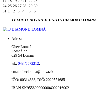
17
18
19
20
21
22
23
24
25
26
27
28
29
30
31
1
2
3
4
5
6
TELOVÝCHOVNÁ JEDNOTA DIAMOND LOMNÁ
Adresa
Obec Lomná
Lomná 22
029 54 Lomná
tel.:
043 /5572212
,
email:obeclomna@orava.sk
IČO: 00314633, DIČ: 2020571685
IBAN SK9556000000004002916002