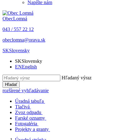
Napíšte nám
Obec
Lomná
043 / 557 22 12
obeclomna@orava.sk
SK
Slovensky
SK
Slovensky
EN
English
Hľadaný výraz
Hľadať
rozšírené vyhľadávanie
Úradná tabuľa
Tlačivá
Zvoz odpadu
Farské oznamy
Fotogaléria
Projekty a granty
Úvodná stránka