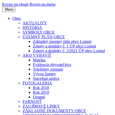
Rovno na obsah
Rovno na menu
Menu
Obec
AKTUALITY
HISTÓRIA
SYMBOLY OBCE
ÚZEMNÝ PLÁN OBCE
Základný územný plán obce Lomná
Zmeny a doplnky č. 1 ÚP obce Lomná
Zmeny a doplnky č. 2⁄2021 ÚP obce Lomná
AKO VYBAVIŤ
Matrika
Evidencia obyvateľstva
Telefónny zoznam
Vývoz žumpy
Stavebná správa
FOTOGALÉRIA
Rok 2018
Rok 2019
Ostatné
FARNOSŤ
ZAUJÍMAVÉ LINKY
ZÁKLADNÉ DOKUMENTY OBCE