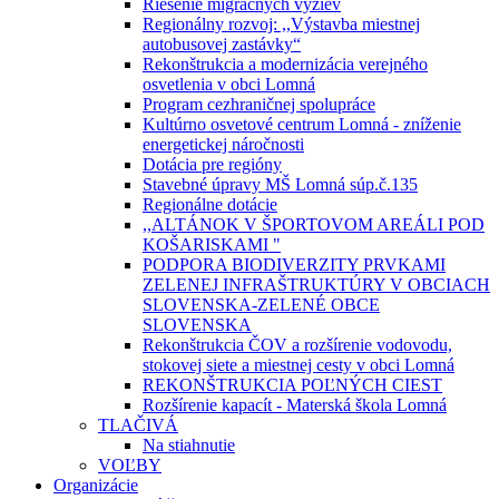
Riešenie migračných výziev
Regionálny rozvoj: ,,Výstavba miestnej
autobusovej zastávky“
Rekonštrukcia a modernizácia verejného
osvetlenia v obci Lomná
Program cezhraničnej spolupráce
Kultúrno osvetové centrum Lomná - zníženie
energetickej náročnosti
Dotácia pre regióny
Stavebné úpravy MŠ Lomná súp.č.135
Regionálne dotácie
,,ALTÁNOK V ŠPORTOVOM AREÁLI POD
KOŠARISKAMI "
PODPORA BIODIVERZITY PRVKAMI
ZELENEJ INFRAŠTRUKTÚRY V OBCIACH
SLOVENSKA-ZELENÉ OBCE
SLOVENSKA
Rekonštrukcia ČOV a rozšírenie vodovodu,
stokovej siete a miestnej cesty v obci Lomná
REKONŠTRUKCIA POĽNÝCH CIEST
Rozšírenie kapacít - Materská škola Lomná
TLAČIVÁ
Na stiahnutie
VOĽBY
Organizácie