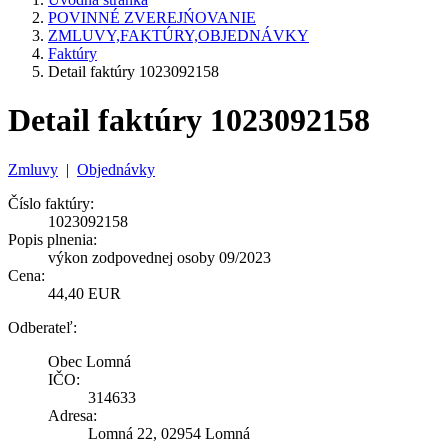
POVINNÉ ZVEREJŃOVANIE
ZMLUVY,FAKTÚRY,OBJEDNÁVKY
Faktúry
Detail faktúry 1023092158
Detail faktúry 1023092158
Zmluvy
|
Objednávky
Číslo faktúry:
1023092158
Popis plnenia:
výkon zodpovednej osoby 09/2023
Cena:
44,40 EUR
Odberateľ:
Obec Lomná
IČO:
314633
Adresa:
Lomná 22, 02954 Lomná