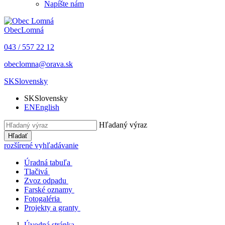
Napíšte nám
Obec
Lomná
043 / 557 22 12
obeclomna@orava.sk
SK
Slovensky
SK
Slovensky
EN
English
Hľadaný výraz
Hľadať
rozšírené vyhľadávanie
Úradná tabuľa
Tlačivá
Zvoz odpadu
Farské oznamy
Fotogaléria
Projekty a granty
Úvodná stránka