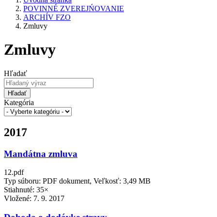
POVINNÉ ZVEREJŃOVANIE
ARCHÍV FZO
Zmluvy
Zmluvy
Hľadať
Hľadať
Kategória
2017
Mandátna zmluva
12.pdf
Typ súboru: PDF dokument, Veľkosť: 3,49 MB
Stiahnuté: 35×
Vložené:
7. 9. 2017