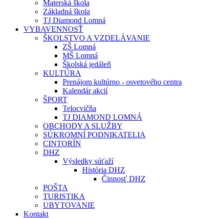
Materská škola
Základná škola
TJ Diamond Lomná
VYBAVENNOSŤ
ŠKOLSTVO A VZDELÁVANIE
ZŠ Lomná
MŠ Lomná
Školská jedáleň
KULTÚRA
Prenájom kultúrno - osvetového centra
Kalendár akcií
ŠPORT
Telocvičňa
TJ DIAMOND LOMNÁ
OBCHODY A SLUŽBY
SÚKROMNÍ PODNIKATELIA
CINTORÍN
DHZ
Výsledky súťaží
História DHZ
Činnosť DHZ
POŠTA
TURISTIKA
UBYTOVANIE
Kontakt