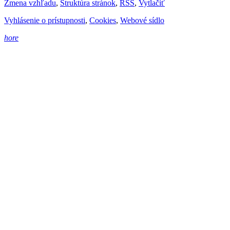
Zmena vzhľadu
,
Štruktúra stránok
,
RSS
,
Vytlačiť
Vyhlásenie o prístupnosti
,
Cookies
,
Webové sídlo
hore