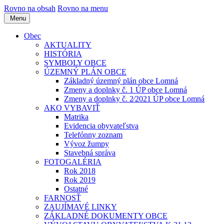
Rovno na obsah
Rovno na menu
Menu
Obec
AKTUALITY
HISTÓRIA
SYMBOLY OBCE
ÚZEMNÝ PLÁN OBCE
Základný územný plán obce Lomná
Zmeny a doplnky č. 1 ÚP obce Lomná
Zmeny a doplnky č. 2⁄2021 ÚP obce Lomná
AKO VYBAVIŤ
Matrika
Evidencia obyvateľstva
Telefónny zoznam
Vývoz žumpy
Stavebná správa
FOTOGALÉRIA
Rok 2018
Rok 2019
Ostatné
FARNOSŤ
ZAUJÍMAVÉ LINKY
ZÁKLADNÉ DOKUMENTY OBCE