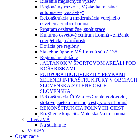
Riešenie migračných výziev
Regionálny rozvoj: ,,Výstavba miestnej
autobusovej zastávky“
Rekonštrukcia a modernizácia verejného
osvetlenia v obci Lomná
Program cezhraničnej spolupráce
Kultúrno osvetové centrum Lomná - zníženie
energetickej náročnosti
Dotácia pre regióny
Stavebné úpravy MŠ Lomná súp.č.135
Regionálne dotácie
,,ALTÁNOK V ŠPORTOVOM AREÁLI POD
KOŠARISKAMI "
PODPORA BIODIVERZITY PRVKAMI
ZELENEJ INFRAŠTRUKTÚRY V OBCIACH
SLOVENSKA-ZELENÉ OBCE
SLOVENSKA
Rekonštrukcia ČOV a rozšírenie vodovodu,
stokovej siete a miestnej cesty v obci Lomná
REKONŠTRUKCIA POĽNÝCH CIEST
Rozšírenie kapacít - Materská škola Lomná
TLAČIVÁ
Na stiahnutie
VOĽBY
Organizácie