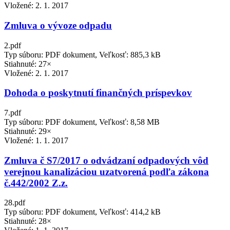
Vložené:
2. 1. 2017
Zmluva o vývoze odpadu
2.pdf
Typ súboru: PDF dokument, Veľkosť: 885,3 kB
Stiahnuté: 27×
Vložené:
2. 1. 2017
Dohoda o poskytnutí finančných príspevkov
7.pdf
Typ súboru: PDF dokument, Veľkosť: 8,58 MB
Stiahnuté: 29×
Vložené:
1. 1. 2017
Zmluva č S7/2017 o odvádzaní odpadových vôd
verejnou kanalizáciou uzatvorená podľa zákona
č.442/2002 Z.z.
28.pdf
Typ súboru: PDF dokument, Veľkosť: 414,2 kB
Stiahnuté: 28×