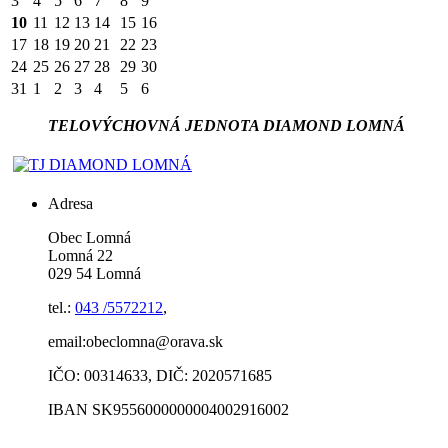
3
4
5
6
7
8
9
10
11
12
13
14
15
16
17
18
19
20
21
22
23
24
25
26
27
28
29
30
31
1
2
3
4
5
6
TELOVÝCHOVNÁ JEDNOTA DIAMOND LOMNÁ
Adresa
Obec Lomná
Lomná 22
029 54 Lomná
tel.:
043 /5572212
,
email:obeclomna@orava.sk
IČO: 00314633, DIČ: 2020571685
IBAN SK9556000000004002916002