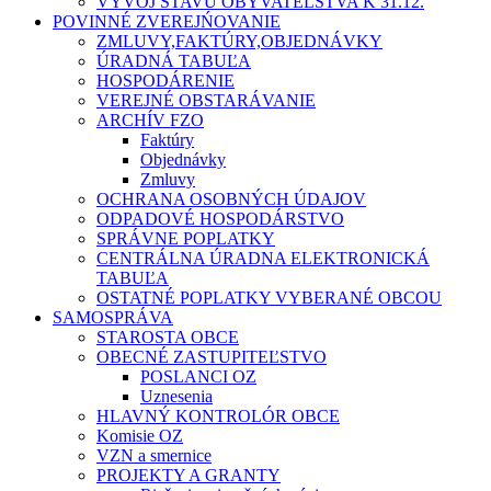
VÝVOJ STAVU OBYVATEĽSTVA K 31.12.
POVINNÉ ZVEREJŃOVANIE
ZMLUVY,FAKTÚRY,OBJEDNÁVKY
ÚRADNÁ TABUĽA
HOSPODÁRENIE
VEREJNÉ OBSTARÁVANIE
ARCHÍV FZO
Faktúry
Objednávky
Zmluvy
OCHRANA OSOBNÝCH ÚDAJOV
ODPADOVÉ HOSPODÁRSTVO
SPRÁVNE POPLATKY
CENTRÁLNA ÚRADNA ELEKTRONICKÁ
TABUĽA
OSTATNÉ POPLATKY VYBERANÉ OBCOU
SAMOSPRÁVA
STAROSTA OBCE
OBECNÉ ZASTUPITEĽSTVO
POSLANCI OZ
Uznesenia
HLAVNÝ KONTROLÓR OBCE
Komisie OZ
VZN a smernice
PROJEKTY A GRANTY