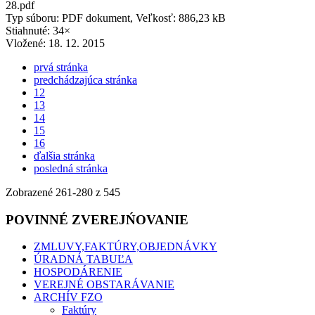
28.pdf
Typ súboru: PDF dokument, Veľkosť: 886,23 kB
Stiahnuté: 34×
Vložené:
18. 12. 2015
prvá stránka
predchádzajúca stránka
12
13
14
15
16
ďalšia stránka
posledná stránka
Zobrazené
261
-
280
z 545
POVINNÉ ZVEREJŃOVANIE
ZMLUVY,FAKTÚRY,OBJEDNÁVKY
ÚRADNÁ TABUĽA
HOSPODÁRENIE
VEREJNÉ OBSTARÁVANIE
ARCHÍV FZO
Faktúry