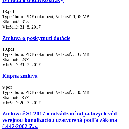
Dohoda o dodávke stravy
13.pdf
Typ súboru: PDF dokument, Veľkosť: 1,06 MB
Stiahnuté: 31×
Vložené:
31. 8. 2017
Zmluva o poskytnutí dotácie
10.pdf
Typ súboru: PDF dokument, Veľkosť: 3,05 MB
Stiahnuté: 29×
Vložené:
31. 7. 2017
Kúpna zmluva
9.pdf
Typ súboru: PDF dokument, Veľkosť: 3,86 MB
Stiahnuté: 35×
Vložené:
20. 7. 2017
Zmluva č S1/2017 o odvádzaní odpadových vôd
verejnou kanalizáciou uzatvorená podľa zákona
č.442/2002 Z.z.