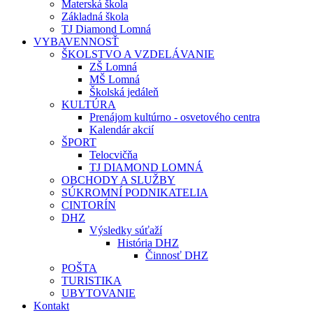
Materská škola
Základná škola
TJ Diamond Lomná
VYBAVENNOSŤ
ŠKOLSTVO A VZDELÁVANIE
ZŠ Lomná
MŠ Lomná
Školská jedáleň
KULTÚRA
Prenájom kultúrno - osvetového centra
Kalendár akcií
ŠPORT
Telocvičňa
TJ DIAMOND LOMNÁ
OBCHODY A SLUŽBY
SÚKROMNÍ PODNIKATELIA
CINTORÍN
DHZ
Výsledky súťaží
História DHZ
Činnosť DHZ
POŠTA
TURISTIKA
UBYTOVANIE
Kontakt