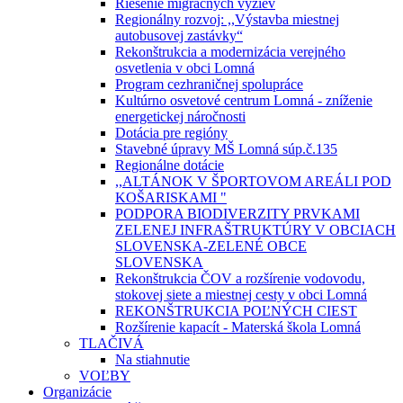
Riešenie migračných výziev
Regionálny rozvoj: ,,Výstavba miestnej
autobusovej zastávky“
Rekonštrukcia a modernizácia verejného
osvetlenia v obci Lomná
Program cezhraničnej spolupráce
Kultúrno osvetové centrum Lomná - zníženie
energetickej náročnosti
Dotácia pre regióny
Stavebné úpravy MŠ Lomná súp.č.135
Regionálne dotácie
,,ALTÁNOK V ŠPORTOVOM AREÁLI POD
KOŠARISKAMI "
PODPORA BIODIVERZITY PRVKAMI
ZELENEJ INFRAŠTRUKTÚRY V OBCIACH
SLOVENSKA-ZELENÉ OBCE
SLOVENSKA
Rekonštrukcia ČOV a rozšírenie vodovodu,
stokovej siete a miestnej cesty v obci Lomná
REKONŠTRUKCIA POĽNÝCH CIEST
Rozšírenie kapacít - Materská škola Lomná
TLAČIVÁ
Na stiahnutie
VOĽBY
Organizácie