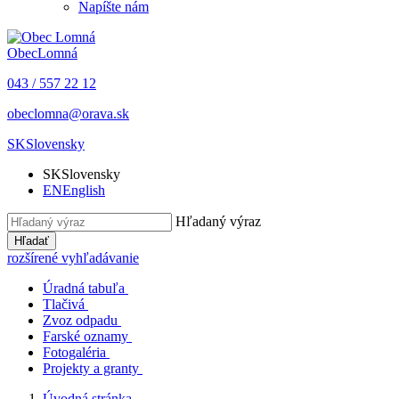
Napíšte nám
Obec
Lomná
043 / 557 22 12
obeclomna@orava.sk
SK
Slovensky
SK
Slovensky
EN
English
Hľadaný výraz
Hľadať
rozšírené vyhľadávanie
Úradná tabuľa
Tlačivá
Zvoz odpadu
Farské oznamy
Fotogaléria
Projekty a granty
Úvodná stránka