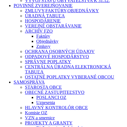
VÝVOJ STAVU OBYVATEĽSTVA K 31.12.
POVINNÉ ZVEREJŃOVANIE
ZMLUVY,FAKTÚRY,OBJEDNÁVKY
ÚRADNÁ TABUĽA
HOSPODÁRENIE
VEREJNÉ OBSTARÁVANIE
ARCHÍV FZO
Faktúry
Objednávky
Zmluvy
OCHRANA OSOBNÝCH ÚDAJOV
ODPADOVÉ HOSPODÁRSTVO
SPRÁVNE POPLATKY
CENTRÁLNA ÚRADNA ELEKTRONICKÁ
TABUĽA
OSTATNÉ POPLATKY VYBERANÉ OBCOU
SAMOSPRÁVA
STAROSTA OBCE
OBECNÉ ZASTUPITEĽSTVO
POSLANCI OZ
Uznesenia
HLAVNÝ KONTROLÓR OBCE
Komisie OZ
VZN a smernice
PROJEKTY A GRANTY