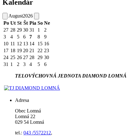
Kalendár
August
2026
Po
Ut
St
Št
Pia
So
Ne
27
28
29
30
31
1
2
3
4
5
6
7
8
9
10
11
12
13
14
15
16
17
18
19
20
21
22
23
24
25
26
27
28
29
30
31
1
2
3
4
5
6
TELOVÝCHOVNÁ JEDNOTA DIAMOND LOMNÁ
Adresa
Obec Lomná
Lomná 22
029 54 Lomná
tel.:
043 /5572212
,