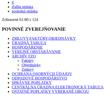
6
ďalšia stránka
posledná stránka
Zobrazené
61
-
80
z 124
POVINNÉ ZVEREJŃOVANIE
ZMLUVY,FAKTÚRY,OBJEDNÁVKY
ÚRADNÁ TABUĽA
HOSPODÁRENIE
VEREJNÉ OBSTARÁVANIE
ARCHÍV FZO
Faktúry
Objednávky
Zmluvy
OCHRANA OSOBNÝCH ÚDAJOV
ODPADOVÉ HOSPODÁRSTVO
SPRÁVNE POPLATKY
CENTRÁLNA ÚRADNA ELEKTRONICKÁ TABUĽA
OSTATNÉ POPLATKY VYBERANÉ OBCOU