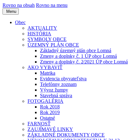
Rovno na obsah
Rovno na menu
Menu
Obec
AKTUALITY
HISTÓRIA
SYMBOLY OBCE
ÚZEMNÝ PLÁN OBCE
Základný územný plán obce Lomná
Zmeny a doplnky č. 1 ÚP obce Lomná
Zmeny a doplnky č. 2⁄2021 ÚP obce Lomná
AKO VYBAVIŤ
Matrika
Evidencia obyvateľstva
Telefónny zoznam
Vývoz žumpy
Stavebná správa
FOTOGALÉRIA
Rok 2018
Rok 2019
Ostatné
FARNOSŤ
ZAUJÍMAVÉ LINKY
ZÁKLADNÉ DOKUMENTY OBCE