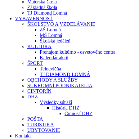
Materská škola
Základná škola
TJ Diamond Lomná
VYBAVENNOSŤ
ŠKOLSTVO A VZDELÁVANIE
ZŠ Lomná
MŠ Lomná
Školská jedáleň
KULTÚRA
Prenájom kultúrno - osvetového centra
Kalendár akcií
ŠPORT
Telocvičňa
TJ DIAMOND LOMNÁ
OBCHODY A SLUŽBY
SÚKROMNÍ PODNIKATELIA
CINTORÍN
DHZ
Výsledky súťaží
História DHZ
Činnosť DHZ
POŠTA
TURISTIKA
UBYTOVANIE
Kontakt