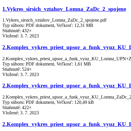
1.Vykres_sirsich_vztahov_Lomna_ZaDc_2_spojene
1.Vykres_sirsich_vztahov_Lomna_ZaDc_2_spojene.pdf
Typ súboru: PDF dokument, Veľkosť: 12,31 MB
Stiahnuté: 432×
Vložené:
3. 7. 2023
2.Komplex_vykres_priest_upsor_a_funk_vyuz_K
2.Komplex_vykres_priest_upsor_a_funk_vyuz_KU_Lomna_UPN+Z
Typ súboru: PDF dokument, Veľkosť: 1,61 MB
Stiahnuté: 524×
Vložené:
3. 7. 2023
2.Komplex_vykres_priest_upsor_a_funk_vyuz_KU
2.Komplex_vykres_priest_upsor_a_funk_vyuz_KU_Lomna_ZaDc_2
Typ súboru: PDF dokument, Veľkosť: 120,49 kB
Stiahnuté: 422×
Vložené:
3. 7. 2023
2.Komplex_vykres_priest_upsor_a_funk_vyuz_KU