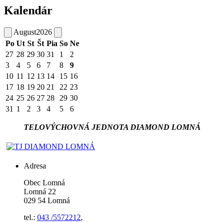
Kalendár
August
2026
Po
Ut
St
Št
Pia
So
Ne
27
28
29
30
31
1
2
3
4
5
6
7
8
9
10
11
12
13
14
15
16
17
18
19
20
21
22
23
24
25
26
27
28
29
30
31
1
2
3
4
5
6
TELOVÝCHOVNÁ JEDNOTA DIAMOND LOMNÁ
Adresa
Obec Lomná
Lomná 22
029 54 Lomná
tel.:
043 /5572212
,