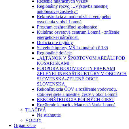
Riešenie migračných výziev
Regionálny rozvoj: ,,Výstavba miestnej
autobusovej zastávky“
Rekonštrukcia a modernizácia verejného
osvetlenia v obci Lomná
Program cezhraničnej spolupráce
Kultúrno osvetové centrum Lomná - zníženie
energetickej náročnosti
Dotácia pre regióny
Stavebné úpravy MŠ Lomná súp.č.135
Regionálne dotácie
,,ALTÁNOK V ŠPORTOVOM AREÁLI POD
KOŠARISKAMI "
PODPORA BIODIVERZITY PRVKAMI
ZELENEJ INFRAŠTRUKTÚRY V OBCIACH
SLOVENSKA-ZELENÉ OBCE
SLOVENSKA
Rekonštrukcia ČOV a rozšírenie vodovodu,
stokovej siete a miestnej cesty v obci Lomná
REKONŠTRUKCIA POĽNÝCH CIEST
Rozšírenie kapacít - Materská škola Lomná
TLAČIVÁ
Na stiahnutie
VOĽBY
Organizácie