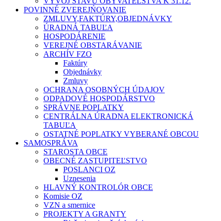
VÝVOJ STAVU OBYVATEĽSTVA K 31.12.
POVINNÉ ZVEREJŃOVANIE
ZMLUVY,FAKTÚRY,OBJEDNÁVKY
ÚRADNÁ TABUĽA
HOSPODÁRENIE
VEREJNÉ OBSTARÁVANIE
ARCHÍV FZO
Faktúry
Objednávky
Zmluvy
OCHRANA OSOBNÝCH ÚDAJOV
ODPADOVÉ HOSPODÁRSTVO
SPRÁVNE POPLATKY
CENTRÁLNA ÚRADNA ELEKTRONICKÁ
TABUĽA
OSTATNÉ POPLATKY VYBERANÉ OBCOU
SAMOSPRÁVA
STAROSTA OBCE
OBECNÉ ZASTUPITEĽSTVO
POSLANCI OZ
Uznesenia
HLAVNÝ KONTROLÓR OBCE
Komisie OZ
VZN a smernice
PROJEKTY A GRANTY