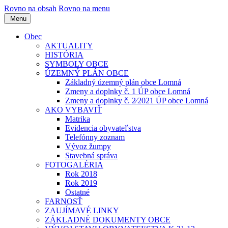
Rovno na obsah
Rovno na menu
Menu
Obec
AKTUALITY
HISTÓRIA
SYMBOLY OBCE
ÚZEMNÝ PLÁN OBCE
Základný územný plán obce Lomná
Zmeny a doplnky č. 1 ÚP obce Lomná
Zmeny a doplnky č. 2⁄2021 ÚP obce Lomná
AKO VYBAVIŤ
Matrika
Evidencia obyvateľstva
Telefónny zoznam
Vývoz žumpy
Stavebná správa
FOTOGALÉRIA
Rok 2018
Rok 2019
Ostatné
FARNOSŤ
ZAUJÍMAVÉ LINKY
ZÁKLADNÉ DOKUMENTY OBCE