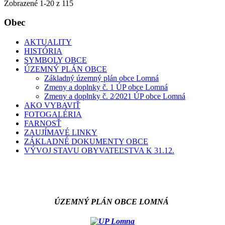
Zobrazené
1
-
20
z 115
Obec
AKTUALITY
HISTÓRIA
SYMBOLY OBCE
ÚZEMNÝ PLÁN OBCE
Základný územný plán obce Lomná
Zmeny a doplnky č. 1 ÚP obce Lomná
Zmeny a doplnky č. 2⁄2021 ÚP obce Lomná
AKO VYBAVIŤ
FOTOGALÉRIA
FARNOSŤ
ZAUJÍMAVÉ LINKY
ZÁKLADNÉ DOKUMENTY OBCE
VÝVOJ STAVU OBYVATEĽSTVA K 31.12.
ÚZEMNÝ PLÁN OBCE LOMNÁ