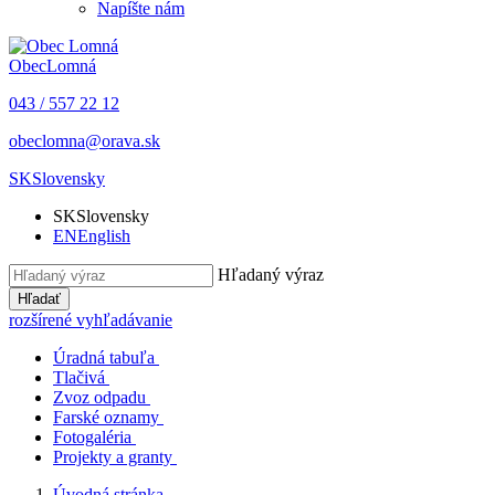
Napíšte nám
Obec
Lomná
043 / 557 22 12
obeclomna@orava.sk
SK
Slovensky
SK
Slovensky
EN
English
Hľadaný výraz
Hľadať
rozšírené vyhľadávanie
Úradná tabuľa
Tlačivá
Zvoz odpadu
Farské oznamy
Fotogaléria
Projekty a granty
Úvodná stránka