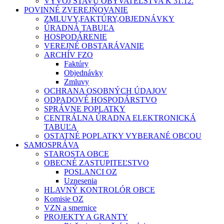
VÝVOJ STAVU OBYVATEĽSTVA K 31.12.
POVINNÉ ZVEREJŃOVANIE
ZMLUVY,FAKTÚRY,OBJEDNÁVKY
ÚRADNÁ TABUĽA
HOSPODÁRENIE
VEREJNÉ OBSTARÁVANIE
ARCHÍV FZO
Faktúry
Objednávky
Zmluvy
OCHRANA OSOBNÝCH ÚDAJOV
ODPADOVÉ HOSPODÁRSTVO
SPRÁVNE POPLATKY
CENTRÁLNA ÚRADNA ELEKTRONICKÁ
TABUĽA
OSTATNÉ POPLATKY VYBERANÉ OBCOU
SAMOSPRÁVA
STAROSTA OBCE
OBECNÉ ZASTUPITEĽSTVO
POSLANCI OZ
Uznesenia
HLAVNÝ KONTROLÓR OBCE
Komisie OZ
VZN a smernice
PROJEKTY A GRANTY