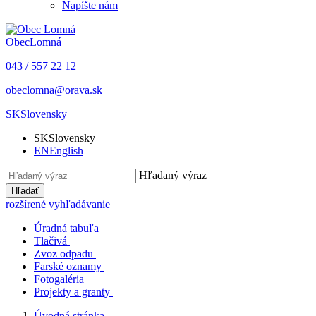
Napíšte nám
Obec
Lomná
043 / 557 22 12
obeclomna@orava.sk
SK
Slovensky
SK
Slovensky
EN
English
Hľadaný výraz
Hľadať
rozšírené vyhľadávanie
Úradná tabuľa
Tlačivá
Zvoz odpadu
Farské oznamy
Fotogaléria
Projekty a granty
Úvodná stránka