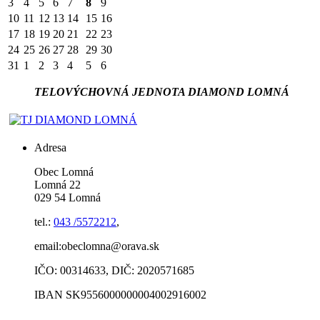
3
4
5
6
7
8
9
10
11
12
13
14
15
16
17
18
19
20
21
22
23
24
25
26
27
28
29
30
31
1
2
3
4
5
6
TELOVÝCHOVNÁ JEDNOTA DIAMOND LOMNÁ
Adresa
Obec Lomná
Lomná 22
029 54 Lomná
tel.:
043 /5572212
,
email:obeclomna@orava.sk
IČO: 00314633, DIČ: 2020571685
IBAN SK9556000000004002916002