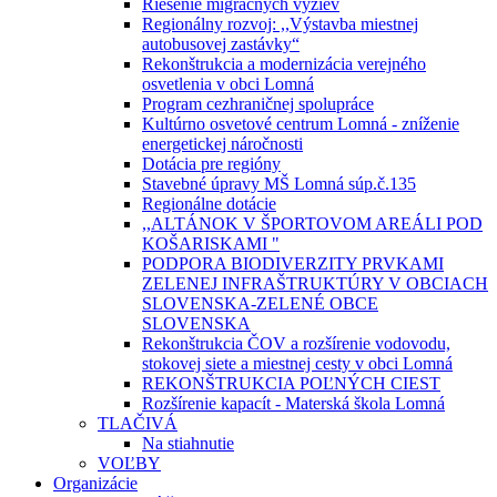
Riešenie migračných výziev
Regionálny rozvoj: ,,Výstavba miestnej
autobusovej zastávky“
Rekonštrukcia a modernizácia verejného
osvetlenia v obci Lomná
Program cezhraničnej spolupráce
Kultúrno osvetové centrum Lomná - zníženie
energetickej náročnosti
Dotácia pre regióny
Stavebné úpravy MŠ Lomná súp.č.135
Regionálne dotácie
,,ALTÁNOK V ŠPORTOVOM AREÁLI POD
KOŠARISKAMI "
PODPORA BIODIVERZITY PRVKAMI
ZELENEJ INFRAŠTRUKTÚRY V OBCIACH
SLOVENSKA-ZELENÉ OBCE
SLOVENSKA
Rekonštrukcia ČOV a rozšírenie vodovodu,
stokovej siete a miestnej cesty v obci Lomná
REKONŠTRUKCIA POĽNÝCH CIEST
Rozšírenie kapacít - Materská škola Lomná
TLAČIVÁ
Na stiahnutie
VOĽBY
Organizácie