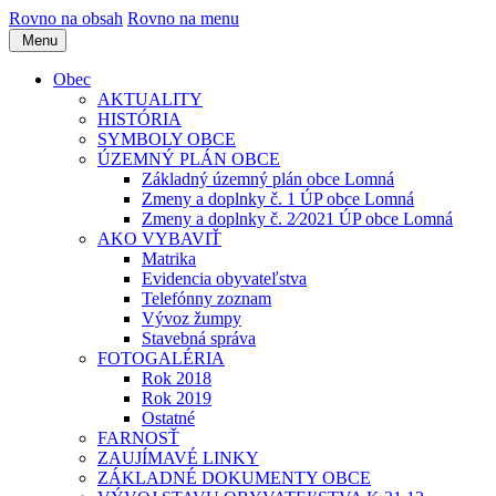
Rovno na obsah
Rovno na menu
Menu
Obec
AKTUALITY
HISTÓRIA
SYMBOLY OBCE
ÚZEMNÝ PLÁN OBCE
Základný územný plán obce Lomná
Zmeny a doplnky č. 1 ÚP obce Lomná
Zmeny a doplnky č. 2⁄2021 ÚP obce Lomná
AKO VYBAVIŤ
Matrika
Evidencia obyvateľstva
Telefónny zoznam
Vývoz žumpy
Stavebná správa
FOTOGALÉRIA
Rok 2018
Rok 2019
Ostatné
FARNOSŤ
ZAUJÍMAVÉ LINKY
ZÁKLADNÉ DOKUMENTY OBCE