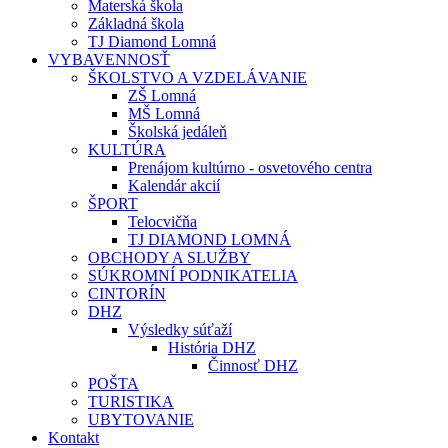
Materská škola
Základná škola
TJ Diamond Lomná
VYBAVENNOSŤ
ŠKOLSTVO A VZDELÁVANIE
ZŠ Lomná
MŠ Lomná
Školská jedáleň
KULTÚRA
Prenájom kultúrno - osvetového centra
Kalendár akcií
ŠPORT
Telocvičňa
TJ DIAMOND LOMNÁ
OBCHODY A SLUŽBY
SÚKROMNÍ PODNIKATELIA
CINTORÍN
DHZ
Výsledky súťaží
História DHZ
Činnosť DHZ
POŠTA
TURISTIKA
UBYTOVANIE
Kontakt