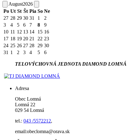
August
2026
Po
Ut
St
Št
Pia
So
Ne
27
28
29
30
31
1
2
3
4
5
6
7
8
9
10
11
12
13
14
15
16
17
18
19
20
21
22
23
24
25
26
27
28
29
30
31
1
2
3
4
5
6
TELOVÝCHOVNÁ JEDNOTA DIAMOND LOMNÁ
Adresa
Obec Lomná
Lomná 22
029 54 Lomná
tel.:
043 /5572212
,
email:obeclomna@orava.sk