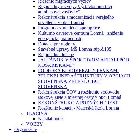
Riešenie migračných výziev
Regionálny rozvoj: ,,Výstavba miestnej
autobusovej zastávky“
Rekonštrukcia a modernizácia verejného
osvetlenia v obci Lomná
Program cezhraničnej spolupráce
Kultúrno osvetové centrum Lomná - zníženie
energetickej náročnosti
Dotácia pre regióny
Stavebné úpravy MŠ Lomná súp.č.135
Regionálne dotácie
,,ALTÁNOK V ŠPORTOVOM AREÁLI POD
KOŠARISKAMI "
PODPORA BIODIVERZITY PRVKAMI
ZELENEJ INFRAŠTRUKTÚRY V OBCIACH
SLOVENSKA-ZELENÉ OBCE
SLOVENSKA
Rekonštrukcia ČOV a rozšírenie vodovodu,
stokovej siete a miestnej cesty v obci Lomná
REKONŠTRUKCIA POĽNÝCH CIEST
Rozšírenie kapacít - Materská škola Lomná
TLAČIVÁ
Na stiahnutie
VOĽBY
Organizácie