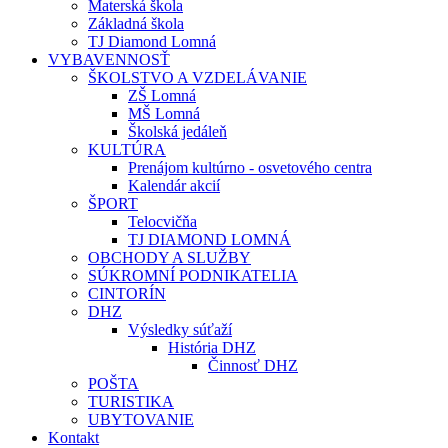
Materská škola
Základná škola
TJ Diamond Lomná
VYBAVENNOSŤ
ŠKOLSTVO A VZDELÁVANIE
ZŠ Lomná
MŠ Lomná
Školská jedáleň
KULTÚRA
Prenájom kultúrno - osvetového centra
Kalendár akcií
ŠPORT
Telocvičňa
TJ DIAMOND LOMNÁ
OBCHODY A SLUŽBY
SÚKROMNÍ PODNIKATELIA
CINTORÍN
DHZ
Výsledky súťaží
História DHZ
Činnosť DHZ
POŠTA
TURISTIKA
UBYTOVANIE
Kontakt