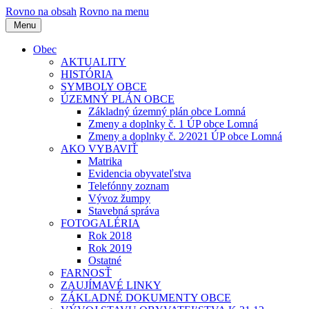
Rovno na obsah
Rovno na menu
Menu
Obec
AKTUALITY
HISTÓRIA
SYMBOLY OBCE
ÚZEMNÝ PLÁN OBCE
Základný územný plán obce Lomná
Zmeny a doplnky č. 1 ÚP obce Lomná
Zmeny a doplnky č. 2⁄2021 ÚP obce Lomná
AKO VYBAVIŤ
Matrika
Evidencia obyvateľstva
Telefónny zoznam
Vývoz žumpy
Stavebná správa
FOTOGALÉRIA
Rok 2018
Rok 2019
Ostatné
FARNOSŤ
ZAUJÍMAVÉ LINKY
ZÁKLADNÉ DOKUMENTY OBCE