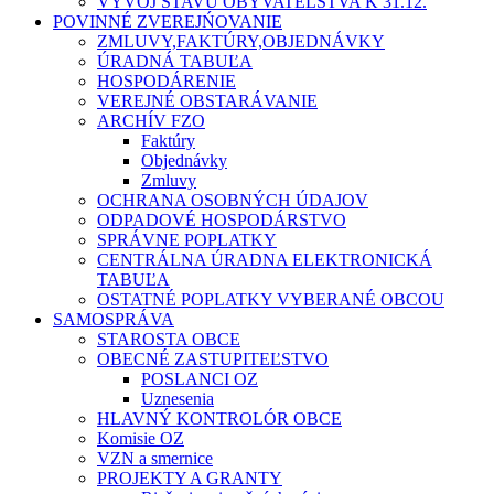
VÝVOJ STAVU OBYVATEĽSTVA K 31.12.
POVINNÉ ZVEREJŃOVANIE
ZMLUVY,FAKTÚRY,OBJEDNÁVKY
ÚRADNÁ TABUĽA
HOSPODÁRENIE
VEREJNÉ OBSTARÁVANIE
ARCHÍV FZO
Faktúry
Objednávky
Zmluvy
OCHRANA OSOBNÝCH ÚDAJOV
ODPADOVÉ HOSPODÁRSTVO
SPRÁVNE POPLATKY
CENTRÁLNA ÚRADNA ELEKTRONICKÁ
TABUĽA
OSTATNÉ POPLATKY VYBERANÉ OBCOU
SAMOSPRÁVA
STAROSTA OBCE
OBECNÉ ZASTUPITEĽSTVO
POSLANCI OZ
Uznesenia
HLAVNÝ KONTROLÓR OBCE
Komisie OZ
VZN a smernice
PROJEKTY A GRANTY