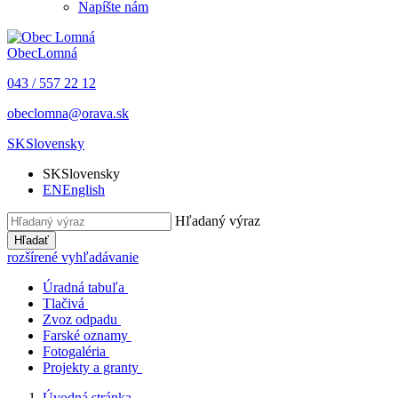
Napíšte nám
Obec
Lomná
043 / 557 22 12
obeclomna@orava.sk
SK
Slovensky
SK
Slovensky
EN
English
Hľadaný výraz
Hľadať
rozšírené vyhľadávanie
Úradná tabuľa
Tlačivá
Zvoz odpadu
Farské oznamy
Fotogaléria
Projekty a granty
Úvodná stránka