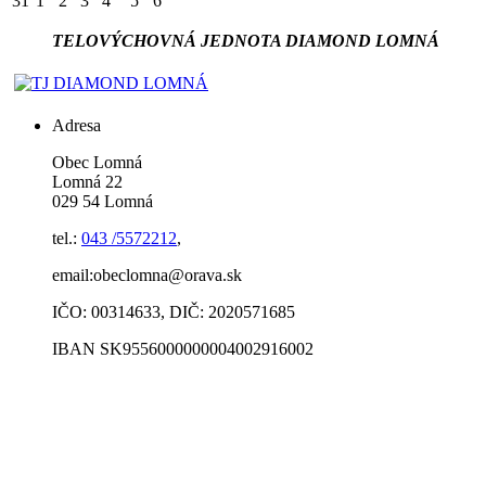
31
1
2
3
4
5
6
TELOVÝCHOVNÁ JEDNOTA DIAMOND LOMNÁ
Adresa
Obec Lomná
Lomná 22
029 54 Lomná
tel.:
043 /5572212
,
email:obeclomna@orava.sk
IČO: 00314633, DIČ: 2020571685
IBAN SK9556000000004002916002