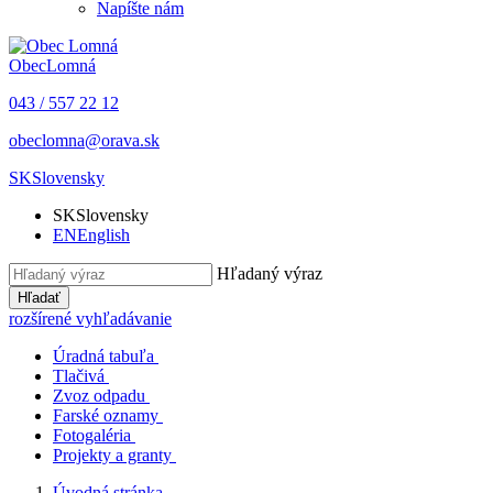
Napíšte nám
Obec
Lomná
043 / 557 22 12
obeclomna@orava.sk
SK
Slovensky
SK
Slovensky
EN
English
Hľadaný výraz
Hľadať
rozšírené vyhľadávanie
Úradná tabuľa
Tlačivá
Zvoz odpadu
Farské oznamy
Fotogaléria
Projekty a granty
Úvodná stránka