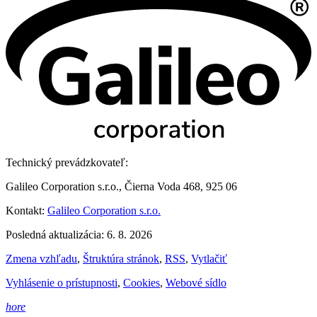
Technický prevádzkovateľ:
Galileo Corporation s.r.o., Čierna Voda 468, 925 06
Kontakt:
Galileo Corporation s.r.o.
Posledná aktualizácia: 6. 8. 2026
Zmena vzhľadu
,
Štruktúra stránok
,
RSS
,
Vytlačiť
Vyhlásenie o prístupnosti
,
Cookies
,
Webové sídlo
hore