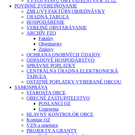
VÝVOJ STAVU OBYVATEĽSTVA K 31.12.
POVINNÉ ZVEREJŃOVANIE
ZMLUVY,FAKTÚRY,OBJEDNÁVKY
ÚRADNÁ TABUĽA
HOSPODÁRENIE
VEREJNÉ OBSTARÁVANIE
ARCHÍV FZO
Faktúry
Objednávky
Zmluvy
OCHRANA OSOBNÝCH ÚDAJOV
ODPADOVÉ HOSPODÁRSTVO
SPRÁVNE POPLATKY
CENTRÁLNA ÚRADNA ELEKTRONICKÁ
TABUĽA
OSTATNÉ POPLATKY VYBERANÉ OBCOU
SAMOSPRÁVA
STAROSTA OBCE
OBECNÉ ZASTUPITEĽSTVO
POSLANCI OZ
Uznesenia
HLAVNÝ KONTROLÓR OBCE
Komisie OZ
VZN a smernice
PROJEKTY A GRANTY