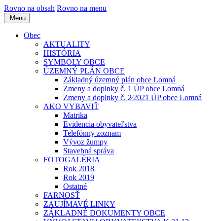
Rovno na obsah
Rovno na menu
Menu
Obec
AKTUALITY
HISTÓRIA
SYMBOLY OBCE
ÚZEMNÝ PLÁN OBCE
Základný územný plán obce Lomná
Zmeny a doplnky č. 1 ÚP obce Lomná
Zmeny a doplnky č. 2⁄2021 ÚP obce Lomná
AKO VYBAVIŤ
Matrika
Evidencia obyvateľstva
Telefónny zoznam
Vývoz žumpy
Stavebná správa
FOTOGALÉRIA
Rok 2018
Rok 2019
Ostatné
FARNOSŤ
ZAUJÍMAVÉ LINKY
ZÁKLADNÉ DOKUMENTY OBCE