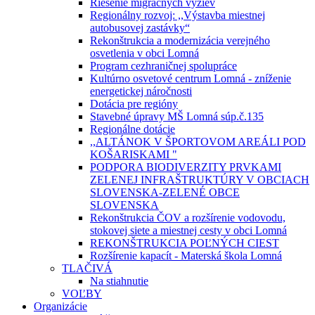
Riešenie migračných výziev
Regionálny rozvoj: ,,Výstavba miestnej
autobusovej zastávky“
Rekonštrukcia a modernizácia verejného
osvetlenia v obci Lomná
Program cezhraničnej spolupráce
Kultúrno osvetové centrum Lomná - zníženie
energetickej náročnosti
Dotácia pre regióny
Stavebné úpravy MŠ Lomná súp.č.135
Regionálne dotácie
,,ALTÁNOK V ŠPORTOVOM AREÁLI POD
KOŠARISKAMI "
PODPORA BIODIVERZITY PRVKAMI
ZELENEJ INFRAŠTRUKTÚRY V OBCIACH
SLOVENSKA-ZELENÉ OBCE
SLOVENSKA
Rekonštrukcia ČOV a rozšírenie vodovodu,
stokovej siete a miestnej cesty v obci Lomná
REKONŠTRUKCIA POĽNÝCH CIEST
Rozšírenie kapacít - Materská škola Lomná
TLAČIVÁ
Na stiahnutie
VOĽBY
Organizácie