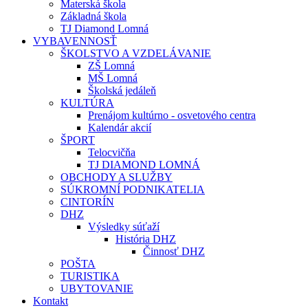
Materská škola
Základná škola
TJ Diamond Lomná
VYBAVENNOSŤ
ŠKOLSTVO A VZDELÁVANIE
ZŠ Lomná
MŠ Lomná
Školská jedáleň
KULTÚRA
Prenájom kultúrno - osvetového centra
Kalendár akcií
ŠPORT
Telocvičňa
TJ DIAMOND LOMNÁ
OBCHODY A SLUŽBY
SÚKROMNÍ PODNIKATELIA
CINTORÍN
DHZ
Výsledky súťaží
História DHZ
Činnosť DHZ
POŠTA
TURISTIKA
UBYTOVANIE
Kontakt