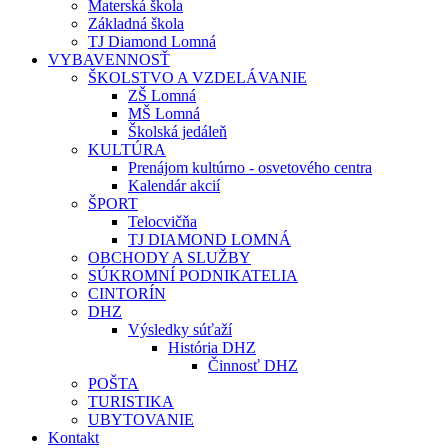
Materská škola
Základná škola
TJ Diamond Lomná
VYBAVENNOSŤ
ŠKOLSTVO A VZDELÁVANIE
ZŠ Lomná
MŠ Lomná
Školská jedáleň
KULTÚRA
Prenájom kultúrno - osvetového centra
Kalendár akcií
ŠPORT
Telocvičňa
TJ DIAMOND LOMNÁ
OBCHODY A SLUŽBY
SÚKROMNÍ PODNIKATELIA
CINTORÍN
DHZ
Výsledky súťaží
História DHZ
Činnosť DHZ
POŠTA
TURISTIKA
UBYTOVANIE
Kontakt