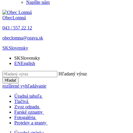
Napíšte nám
Obec
Lomná
043 / 557 22 12
obeclomna@orava.sk
SK
Slovensky
SK
Slovensky
EN
English
Hľadaný výraz
Hľadať
rozšírené vyhľadávanie
Úradná tabuľa
Tlačivá
Zvoz odpadu
Farské oznamy
Fotogaléria
Projekty a granty
Úvodná stránka