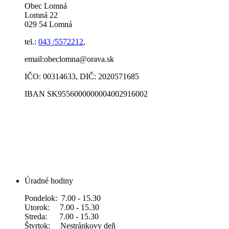
Obec Lomná
Lomná 22
029 54 Lomná
tel.:
043 /5572212
,
email:obeclomna@orava.sk
IČO: 00314633, DIČ: 2020571685
IBAN SK9556000000004002916002
Úradné hodiny
Pondelok: 7.00 - 15.30
Utorok: 7.00 - 15.30
Streda: 7.00 - 15.30
Štvrtok: Nestránkovy deň