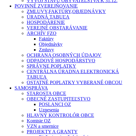
VÝVOJ STAVU OBYVATEĽSTVA K 31.12.
POVINNÉ ZVEREJŃOVANIE
ZMLUVY,FAKTÚRY,OBJEDNÁVKY
ÚRADNÁ TABUĽA
HOSPODÁRENIE
VEREJNÉ OBSTARÁVANIE
ARCHÍV FZO
Faktúry
Objednávky
Zmluvy
OCHRANA OSOBNÝCH ÚDAJOV
ODPADOVÉ HOSPODÁRSTVO
SPRÁVNE POPLATKY
CENTRÁLNA ÚRADNA ELEKTRONICKÁ
TABUĽA
OSTATNÉ POPLATKY VYBERANÉ OBCOU
SAMOSPRÁVA
STAROSTA OBCE
OBECNÉ ZASTUPITEĽSTVO
POSLANCI OZ
Uznesenia
HLAVNÝ KONTROLÓR OBCE
Komisie OZ
VZN a smernice
PROJEKTY A GRANTY