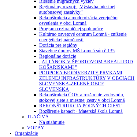
Riešenie migračných výziev
Regionálny rozvoj: ,,Výstavba miestnej
autobusovej zastávky“
Rekonštrukcia a modernizácia verejného
osvetlenia v obci Lomná
Program cezhraničnej spolupráce
Kultúrno osvetové centrum Lomná - zníženie
energetickej náročnosti
Dotácia pre regióny
Stavebné úpravy MŠ Lomná súp.č.135
Regionálne dotácie
,,ALTÁNOK V ŠPORTOVOM AREÁLI POD
KOŠARISKAMI "
PODPORA BIODIVERZITY PRVKAMI
ZELENEJ INFRAŠTRUKTÚRY V OBCIACH
SLOVENSKA-ZELENÉ OBCE
SLOVENSKA
Rekonštrukcia ČOV a rozšírenie vodovodu,
stokovej siete a miestnej cesty v obci Lomná
REKONŠTRUKCIA POĽNÝCH CIEST
Rozšírenie kapacít - Materská škola Lomná
TLAČIVÁ
Na stiahnutie
VOĽBY
Organizácie