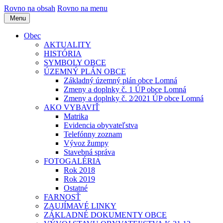
Rovno na obsah
Rovno na menu
Menu
Obec
AKTUALITY
HISTÓRIA
SYMBOLY OBCE
ÚZEMNÝ PLÁN OBCE
Základný územný plán obce Lomná
Zmeny a doplnky č. 1 ÚP obce Lomná
Zmeny a doplnky č. 2⁄2021 ÚP obce Lomná
AKO VYBAVIŤ
Matrika
Evidencia obyvateľstva
Telefónny zoznam
Vývoz žumpy
Stavebná správa
FOTOGALÉRIA
Rok 2018
Rok 2019
Ostatné
FARNOSŤ
ZAUJÍMAVÉ LINKY
ZÁKLADNÉ DOKUMENTY OBCE