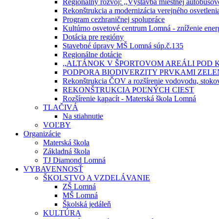
Regionálny rozvoj: ,,Výstavba miestnej autobusov
Rekonštrukcia a modernizácia verejného osvetlen
Program cezhraničnej spolupráce
Kultúrno osvetové centrum Lomná - zníženie energ
Dotácia pre regióny
Stavebné úpravy MŠ Lomná súp.č.135
Regionálne dotácie
,,ALTÁNOK V ŠPORTOVOM AREÁLI POD 
PODPORA BIODIVERZITY PRVKAMI ZEL
Rekonštrukcia ČOV a rozšírenie vodovodu, stokove
REKONŠTRUKCIA POĽNÝCH CIEST
Rozšírenie kapacít - Materská škola Lomná
TLAČIVÁ
Na stiahnutie
VOĽBY
Organizácie
Materská škola
Základná škola
TJ Diamond Lomná
VYBAVENNOSŤ
ŠKOLSTVO A VZDELÁVANIE
ZŠ Lomná
MŠ Lomná
Školská jedáleň
KULTÚRA