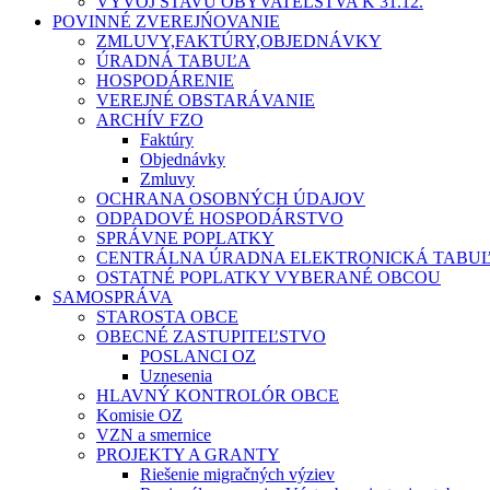
VÝVOJ STAVU OBYVATEĽSTVA K 31.12.
POVINNÉ ZVEREJŃOVANIE
ZMLUVY,FAKTÚRY,OBJEDNÁVKY
ÚRADNÁ TABUĽA
HOSPODÁRENIE
VEREJNÉ OBSTARÁVANIE
ARCHÍV FZO
Faktúry
Objednávky
Zmluvy
OCHRANA OSOBNÝCH ÚDAJOV
ODPADOVÉ HOSPODÁRSTVO
SPRÁVNE POPLATKY
CENTRÁLNA ÚRADNA ELEKTRONICKÁ TABU
OSTATNÉ POPLATKY VYBERANÉ OBCOU
SAMOSPRÁVA
STAROSTA OBCE
OBECNÉ ZASTUPITEĽSTVO
POSLANCI OZ
Uznesenia
HLAVNÝ KONTROLÓR OBCE
Komisie OZ
VZN a smernice
PROJEKTY A GRANTY
Riešenie migračných výziev