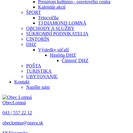
Prenájom kultúrno - osvetového centra
Kalendár akcií
ŠPORT
Telocvičňa
TJ DIAMOND LOMNÁ
OBCHODY A SLUŽBY
SÚKROMNÍ PODNIKATELIA
CINTORÍN
DHZ
Výsledky súťaží
História DHZ
Činnosť DHZ
POŠTA
TURISTIKA
UBYTOVANIE
Kontakt
Napíšte nám
Obec
Lomná
043 / 557 22 12
obeclomna@orava.sk
SK
Slovensky