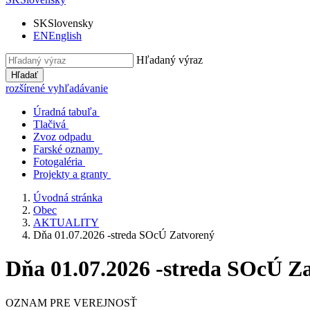
SK
Slovensky
EN
English
Hľadaný výraz
Hľadať
rozšírené vyhľadávanie
Úradná tabuľa
Tlačivá
Zvoz odpadu
Farské oznamy
Fotogaléria
Projekty a granty
Úvodná stránka
Obec
AKTUALITY
Dňa 01.07.2026 -streda SOcÚ Zatvorený
Dňa 01.07.2026 -streda SOcÚ Z
OZNAM PRE VEREJNOSŤ