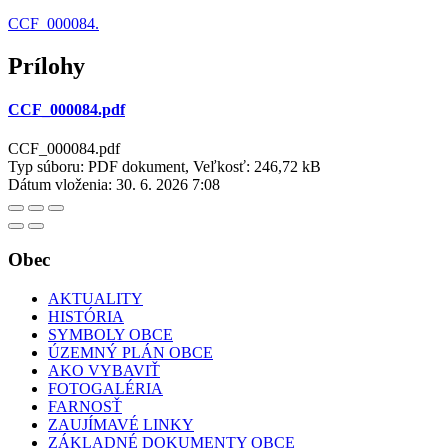
CCF_000084.
Prílohy
CCF_000084.pdf
CCF_000084.pdf
Typ súboru: PDF dokument, Veľkosť: 246,72 kB
Dátum vloženia:
30. 6. 2026 7:08
Obec
AKTUALITY
HISTÓRIA
SYMBOLY OBCE
ÚZEMNÝ PLÁN OBCE
AKO VYBAVIŤ
FOTOGALÉRIA
FARNOSŤ
ZAUJÍMAVÉ LINKY
ZÁKLADNÉ DOKUMENTY OBCE