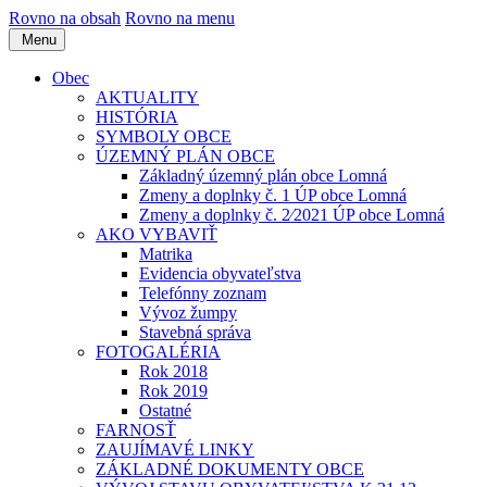
Rovno na obsah
Rovno na menu
Menu
Obec
AKTUALITY
HISTÓRIA
SYMBOLY OBCE
ÚZEMNÝ PLÁN OBCE
Základný územný plán obce Lomná
Zmeny a doplnky č. 1 ÚP obce Lomná
Zmeny a doplnky č. 2⁄2021 ÚP obce Lomná
AKO VYBAVIŤ
Matrika
Evidencia obyvateľstva
Telefónny zoznam
Vývoz žumpy
Stavebná správa
FOTOGALÉRIA
Rok 2018
Rok 2019
Ostatné
FARNOSŤ
ZAUJÍMAVÉ LINKY
ZÁKLADNÉ DOKUMENTY OBCE