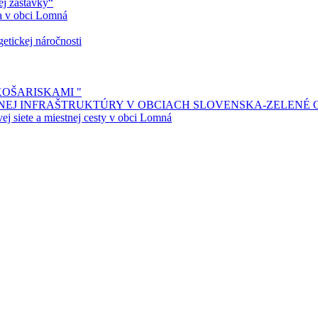
ej zastávky“
ia v obci Lomná
etickej náročnosti
KOŠARISKAMI "
ENEJ INFRAŠTRUKTÚRY V OBCIACH SLOVENSKA-ZELENÉ
j siete a miestnej cesty v obci Lomná